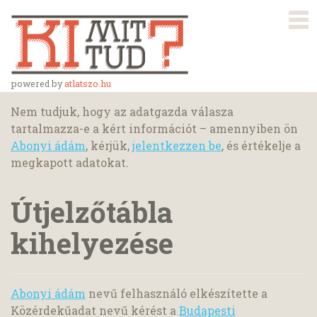
powered by
atlatszo.hu
Nem tudjuk, hogy az adatgazda válasza
tartalmazza-e a kért információt – amennyiben ön
Abonyi ádám
, kérjük,
jelentkezzen be
, és értékelje a
megkapott adatokat.
Útjelzőtábla
kihelyezése
Abonyi ádám
nevű felhasználó elkészítette a
Közérdekűadat nevű kérést a
Budapesti