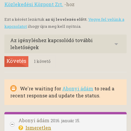
Közlekedési Központ Zrt.
-hoz
Ezt a kérést lezártuk
az új levelezés előtt
.
Vegye fel velünk a
kapcsolatot
ihogy újra meg kell nyitnia.
Az igényléshez kapcsolódó további
lehetőségek
Követés
1
követő
We're waiting for
Abonyi ádám
to read a
recent response and update the status.
Abonyi ádám
2016. január 15.
Ismeretlen