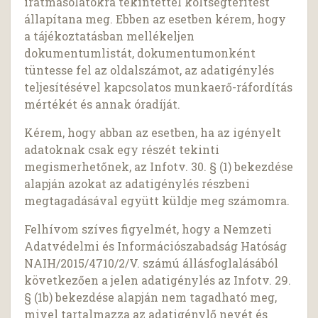
iratmásolatokra tekintettel költségtérítést
állapítana meg. Ebben az esetben kérem, hogy
a tájékoztatásban mellékeljen
dokumentumlistát, dokumentumonként
tüntesse fel az oldalszámot, az adatigénylés
teljesítésével kapcsolatos munkaerő-ráfordítás
mértékét és annak óradíját.
Kérem, hogy abban az esetben, ha az igényelt
adatoknak csak egy részét tekinti
megismerhetőnek, az Infotv. 30. § (1) bekezdése
alapján azokat az adatigénylés részbeni
megtagadásával együtt küldje meg számomra.
Felhívom szíves figyelmét, hogy a Nemzeti
Adatvédelmi és Információszabadság Hatóság
NAIH/2015/4710/2/V. számú állásfoglalásából
következően a jelen adatigénylés az Infotv. 29.
§ (1b) bekezdése alapján nem tagadható meg,
mivel tartalmazza az adatigénylő nevét és