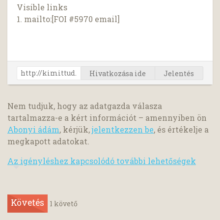
Visible links
1. mailto:[FOI #5970 email]
Hivatkozása ide
Jelentés
Nem tudjuk, hogy az adatgazda válasza
tartalmazza-e a kért információt – amennyiben ön
Abonyi ádám
, kérjük,
jelentkezzen be
, és értékelje a
megkapott adatokat.
Az igényléshez kapcsolódó további lehetőségek
Követés
1
követő