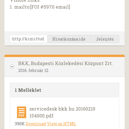
1. mailto:[FOI #5970 email]
Hivatkozása ide
Jelentés
BKK, Budapesti Közlekedési Központ Zrt.
2016. február 12.
1 Melléklet
servicedesk bkk.hu 20160210
154000.pdf
390K
Download
View as HTML