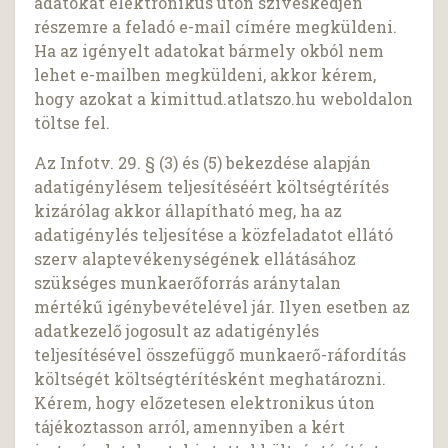
adatokat elektronikus úton szíveskedjen
részemre a feladó e-mail címére megküldeni.
Ha az igényelt adatokat bármely okból nem
lehet e-mailben megküldeni, akkor kérem,
hogy azokat a kimittud.atlatszo.hu weboldalon
töltse fel.
Az Infotv. 29. § (3) és (5) bekezdése alapján
adatigénylésem teljesítéséért költségtérítés
kizárólag akkor állapítható meg, ha az
adatigénylés teljesítése a közfeladatot ellátó
szerv alaptevékenységének ellátásához
szükséges munkaerőforrás aránytalan
mértékű igénybevételével jár. Ilyen esetben az
adatkezelő jogosult az adatigénylés
teljesítésével összefüggő munkaerő-ráfordítás
költségét költségtérítésként meghatározni.
Kérem, hogy előzetesen elektronikus úton
tájékoztasson arról, amennyiben a kért