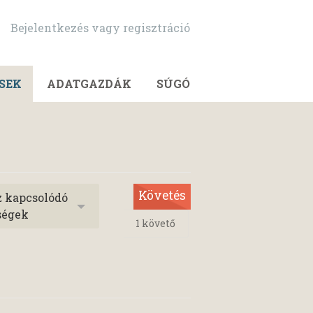
Bejelentkezés vagy regisztráció
SEK
ADATGAZDÁK
SÚGÓ
Követés
z kapcsolódó
ségek
1
követő