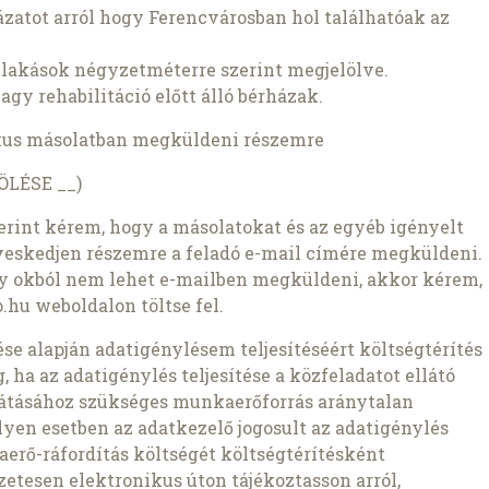
lázatot arról hogy Ferencvárosban hol találhatóak az
a lakások négyzetméterre szerint megjelölve.
agy rehabilitáció előtt álló bérházak.
kus másolatban megküldeni részemre
LÉSE __)
szerint kérem, hogy a másolatokat és az egyéb igényelt
veskedjen részemre a feladó e-mail címére megküldeni.
ly okból nem lehet e-mailben megküldeni, akkor kérem,
.hu weboldalon töltse fel.
zdése alapján adatigénylésem teljesítéséért költségtérítés
 ha az adatigénylés teljesítése a közfeladatot ellátó
átásához szükséges munkaerőforrás aránytalan
lyen esetben az adatkezelő jogosult az adatigénylés
aerő-ráfordítás költségét költségtérítésként
etesen elektronikus úton tájékoztasson arról,