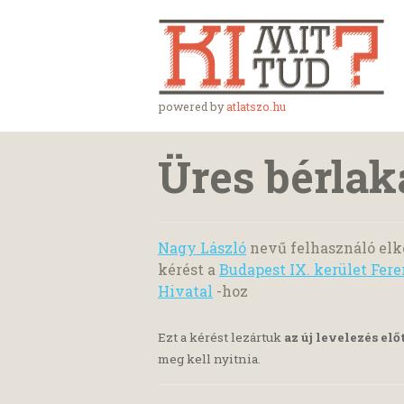
powered by
atlatszo.hu
Üres bérlak
Nagy László
nevű felhasználó elk
kérést a
Budapest IX. kerület Fe
Hivatal
-hoz
Ezt a kérést lezártuk
az új levelezés elő
meg kell nyitnia.