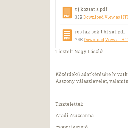
t j koztat s.pdf
33K
Download
View as H
res lak sok t bl zat.pdf
74K
Download
View as H
Tisztelt Nagy László!
Közérdekű adatkérésére hivat
Asszony válaszlevelét, valamint
Tisztelettel:
Aradi Zsuzsanna
csoportvezető