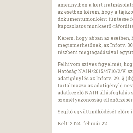
amennyiben a kért iratmásolato
az esetben kérem, hogy a tájék
dokumentumonként tüntesse fel 
kapcsolatos munkaerő-ráfordítá
Kérem, hogy abban az esetben, 
megismerhetőnek, az Infotv. 30.
részbeni megtagadásával együt
Felhívom szíves figyelmét, ho
Hatóság NAIH/2015/4710/2/V. sz
adatigénylés az Infotv. 29. § (
tartalmazza az adatigénylő nev
adatkezelő NAIH állásfoglalás 
személyazonosság ellenőrzésér
Segítő együttműködését előre 
Kelt: 2024. február 22.