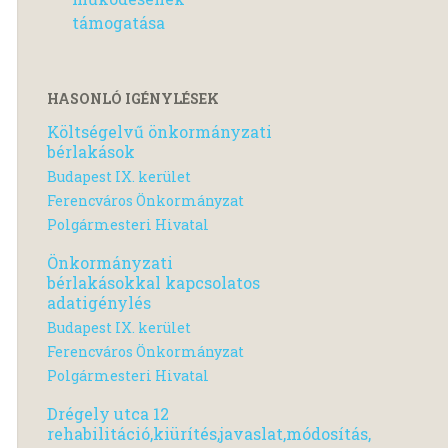
támogatása
HASONLÓ IGÉNYLÉSEK
Költségelvű önkormányzati
bérlakások
Budapest IX. kerület
Ferencváros Önkormányzat
Polgármesteri Hivatal
Önkormányzati
bérlakásokkal kapcsolatos
adatigénylés
Budapest IX. kerület
Ferencváros Önkormányzat
Polgármesteri Hivatal
Drégely utca 12
rehabilitáció,kiürítés,javaslat,módosítás,