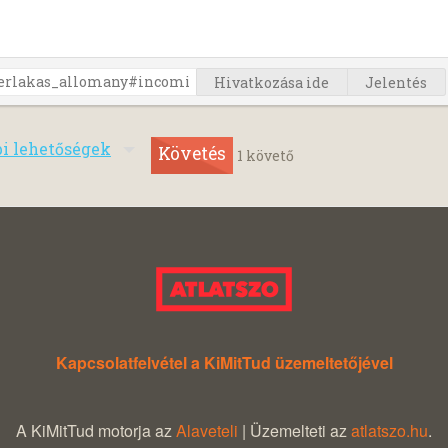
Hivatkozása ide
Jelentés
bi lehetőségek
Követés
1
követő
Kapcsolatfelvétel a KiMitTud üzemeltetőjével
A KiMitTud motorja az
Alaveteli
| Üzemelteti az
atlatszo.hu
.