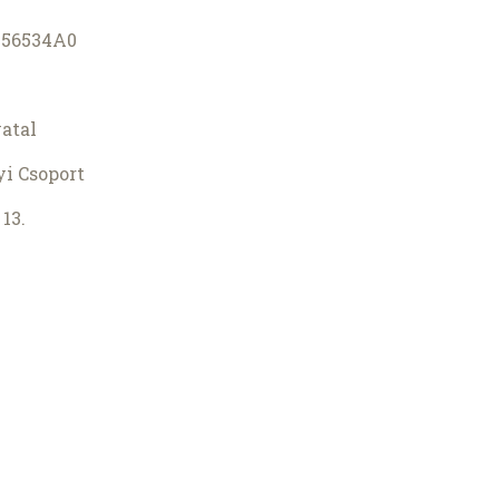
D56534A0
atal
yi Csoport
 13.