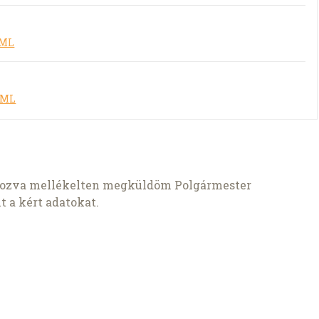
TML
TML
kozva mellékelten megküldöm Polgármester
 a kért adatokat.