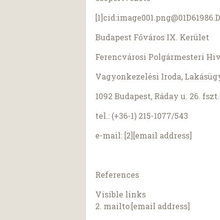
[1]cid:
image001.png@01D61986.
Budapest Főváros IX. Kerület
Ferencvárosi Polgármesteri Hiv
Vagyonkezelési Iroda, Lakásüg
1092 Budapest, Ráday u. 26. fszt.
tel.: (+36-1) 215-1077/543
e-mail: [2][email address]
References
Visible links
2. mailto:[email address]