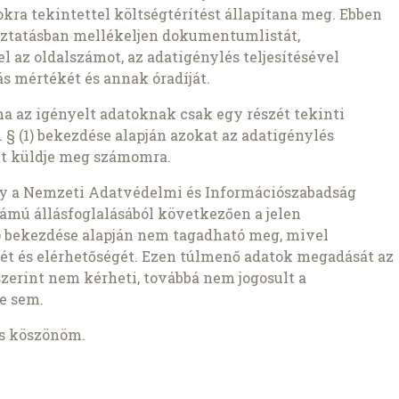
kra tekintettel költségtérítést állapítana meg. Ebben
oztatásban mellékeljen dokumentumlistát,
az oldalszámot, az adatigénylés teljesítésével
s mértékét és annak óradíját.
ha az igényelt adatoknak csak egy részét tekinti
 § (1) bekezdése alapján azokat az adatigénylés
t küldje meg számomra.
gy a Nemzeti Adatvédelmi és Információszabadság
ámú állásfoglalásából következően a jelen
1b) bekezdése alapján nem tagadható meg, mivel
ét és elérhetőségét. Ezen túlmenő adatok megadását az
szerint nem kérheti, továbbá nem jogosult a
e sem.
is köszönöm.