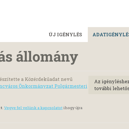
ÚJ IGÉNYLÉS
ADATIGÉNYLÉ
ás állomány
észítette a Közérdekűadat nevű
Az igényléshe
rencváros Önkormányzat Polgármesteri
további lehető
tt
.
Vegye fel velünk a kapcsolatot
ihogy újra