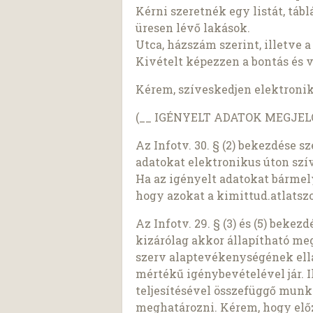
Kérni szeretnék egy listát, táb
üresen lévő lakások.
Utca, házszám szerint, illetve 
Kivételt képezzen a bontás és v
Kérem, szíveskedjen elektroni
(__ IGÉNYELT ADATOK MEGJELÖ
Az Infotv. 30. § (2) bekezdése 
adatokat elektronikus úton szí
Ha az igényelt adatokat bárme
hogy azokat a kimittud.atlatszo
Az Infotv. 29. § (3) és (5) beke
kizárólag akkor állapítható meg,
szerv alaptevékenységének ell
mértékű igénybevételével jár. I
teljesítésével összefüggő munk
meghatározni. Kérem, hogy előz