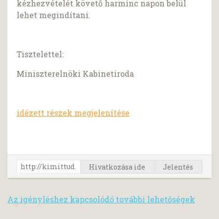
kézhezvételét követő harminc napon belül
lehet megindítani.
Tisztelettel:
Miniszterelnöki Kabinetiroda
idézett részek megjelenítése
Hivatkozása ide
Jelentés
Az igényléshez kapcsolódó további lehetőségek