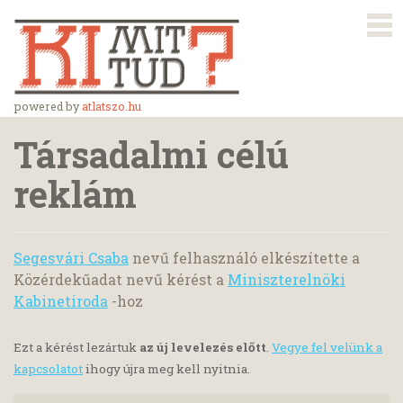
powered by
atlatszo.hu
Társadalmi célú
reklám
Segesvári Csaba
nevű felhasználó elkészítette a
Közérdekűadat nevű kérést a
Miniszterelnöki
Kabinetiroda
-hoz
Ezt a kérést lezártuk
az új levelezés előtt
.
Vegye fel velünk a
kapcsolatot
ihogy újra meg kell nyitnia.