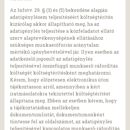
Az Infotv. 29. § (3) és (5) bekezdése alapján
adatigénylésem teljesítéséért költségtérítés
kizárólag akkor állapítható meg, ha az
adatigénylés teljesítése a közfeladatot ellátó
szerv alaptevékenységének ellátásához
szükséges munkaerőforrás aránytalan
mértékű igénybevételével jár. Ilyen esetben az
adatkezelő jogosult az adatigénylés
teljesítésével összefüggő munkaerő-ráfordítás
költségét költségtérítésként meghatározni.
Kérem, hogy előzetesen elektronikus úton
tájékoztasson arról, amennyiben a kért
iratmásolatokra tekintettel költségtérítést
állapítana meg. Ebben az esetben kérem, hogy
a tájékoztatásban mellékeljen
dokumentumlistát, dokumentumonként
tüntesse fel az oldalszámot, az adatigénylés
teljesítésével kapcsolatos munkaerő-ráfordítás