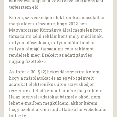
bekezdése alapján a következő adatigénylést
terjesztem elő.
Kérem, szíveskedjen elektronikus másolatban
megküldeni részemre, hogy 2022-ben
Magyarország Kormánya által megjelenített
társadalmi célú reklámként mely médiának,
milyen időszakban, milyen időtartamban
milyen témájú társadalmi célú reklámot
rendeltek meg. Ezekért az adatigánylés
napjáig fizettek-e.
Az Infotv. 30. § (2) bekezdése szerint kérem,
hogy a másolatokat és az egyéb igényelt
adatokat elektronikus úton szíveskedjen
részemre a feladó e-mail címére megküldeni.
Ha az igényelt adatokat bármely okból nem
lehet e-mailben megküldeni, akkor kérem,
hogy azokat a kimittud.atlatszo.hu weboldalon
töltse fel.