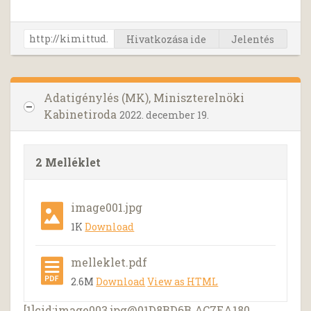
Hivatkozása ide
Jelentés
Adatigénylés (MK), Miniszterelnöki
Kabinetiroda
2022. december 19.
2 Melléklet
image001.jpg
1K
Download
melleklet.pdf
2.6M
Download
View as HTML
[1]cid:
image003.jpg@01D8BD6B.AC7EA180