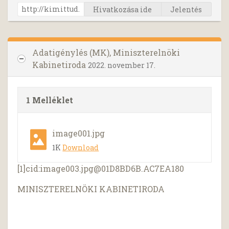
Hivatkozása ide
Jelentés
Adatigénylés (MK), Miniszterelnöki
Kabinetiroda
2022. november 17.
1 Melléklet
image001.jpg
1K
Download
[1]cid:
image003.jpg@01D8BD6B.AC7EA180
MINISZTERELNÖKI KABINETIRODA