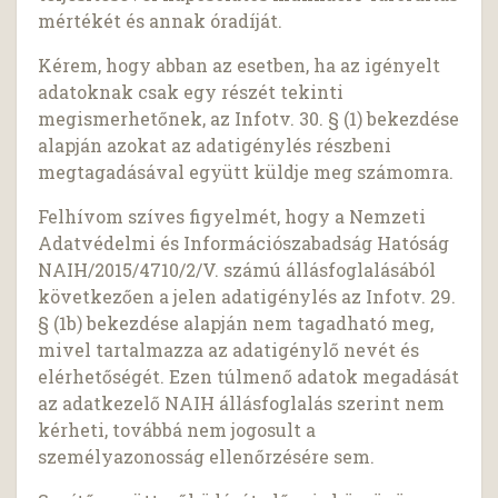
mértékét és annak óradíját.
Kérem, hogy abban az esetben, ha az igényelt
adatoknak csak egy részét tekinti
megismerhetőnek, az Infotv. 30. § (1) bekezdése
alapján azokat az adatigénylés részbeni
megtagadásával együtt küldje meg számomra.
Felhívom szíves figyelmét, hogy a Nemzeti
Adatvédelmi és Információszabadság Hatóság
NAIH/2015/4710/2/V. számú állásfoglalásából
következően a jelen adatigénylés az Infotv. 29.
§ (1b) bekezdése alapján nem tagadható meg,
mivel tartalmazza az adatigénylő nevét és
elérhetőségét. Ezen túlmenő adatok megadását
az adatkezelő NAIH állásfoglalás szerint nem
kérheti, továbbá nem jogosult a
személyazonosság ellenőrzésére sem.