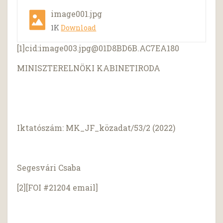
image001.jpg
1K
Download
[1]cid:
image003.jpg@01D8BD6B.AC7EA180
MINISZTERELNÖKI KABINETIRODA
Iktatószám: MK_JF_közadat/53/2 (2022)
Segesvári Csaba
[2][FOI #21204 email]