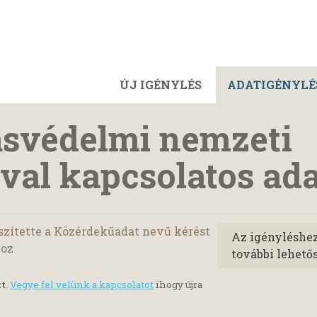
ÚJ IGÉNYLÉS
ADATIGÉNYLÉ
ásvédelmi nemzeti
val kapcsolatos ad
szítette a Közérdekűadat nevű kérést
Az igényléshe
oz
további lehető
tt
.
Vegye fel velünk a kapcsolatot
ihogy újra