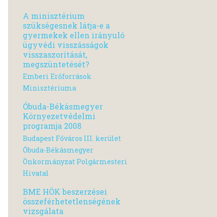
A minisztérium
szükségesnek látja-e a
gyermekek ellen irányuló
ügyvédi visszásságok
visszaszorítását,
megszüntetését?
Emberi Erőforrások
Minisztériuma
Óbuda-Békásmegyer
Környezetvédelmi
programja 2008
Budapest Főváros III. kerület
Óbuda-Békásmegyer
Önkormányzat Polgármesteri
Hivatal
BME HÖK beszerzései
összeférhetetlenségének
vizsgálata