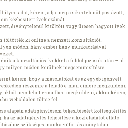
 ilyen adat, kérem, adja meg a sikertelenül postázott,
 nem kézbesített ívek számát.
zett, érvénytelenül kitöltött vagy üresen hagyott ívek
 töltötték ki online a nemzeti konzultációt.
 milyen módon, hány ember hány munkaórájával
íveket.
ténik a konzultációs ívekkel a feldolgozásuk után – pl.
/vagy milyen módon kerülnek megsemmisítésre.
szerint kérem, hogy a másolatokat és az egyéb igényelt
veskedjen részemre a feladó e-mail címére megküldeni.
ly okból nem lehet e-mailben megküldeni, akkor kérem,
.hu weboldalon töltse fel.
zdése alapján adatigénylésem teljesítéséért költségtérítés
 ha az adatigénylés teljesítése a közfeladatot ellátó
átásához szükséges munkaerőforrás aránytalan