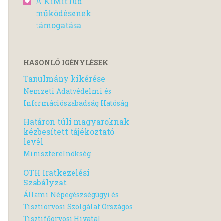
A KiMitTud
működésének
támogatása
HASONLÓ IGÉNYLÉSEK
Tanulmány kikérése
Nemzeti Adatvédelmi és
Információszabadság Hatóság
Határon túli magyaroknak
kézbesített tájékoztató
levél
Miniszterelnökség
OTH Iratkezelési
Szabályzat
Állami Népegészségügyi és
Tisztiorvosi Szolgálat Országos
Tisztifőorvosi Hivatal