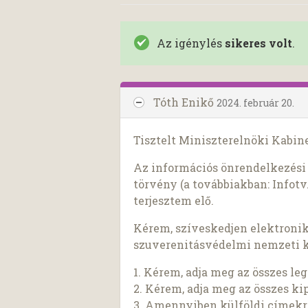
Az igénylés
sikeres volt
.
Tóth Enikő
2024. február 20.
Tisztelt Miniszterelnöki Kabine
Az információs önrendelkezési j
törvény (a továbbiakban: Infotv.
terjesztem elő.
Kérem, szíveskedjen elektroni
szuverenitásvédelmi nemzeti k
1. Kérem, adja meg az összes le
2. Kérem, adja meg az összes ki
3. Amennyiben külföldi címekre