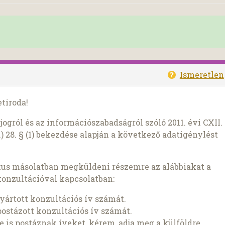
Ismeretlen
tiroda!
ogról és az információszabadságról szóló 2011. évi CXII.
) 28. § (1) bekezdése alapján a következő adatigénylést
kus másolatban megküldeni részemre az alábbiakat a
onzultációval kapcsolatban:
gyártott konzultációs ív számát.
postázott konzultációs ív számát.
 is postáznak íveket, kérem, adja meg a külföldre