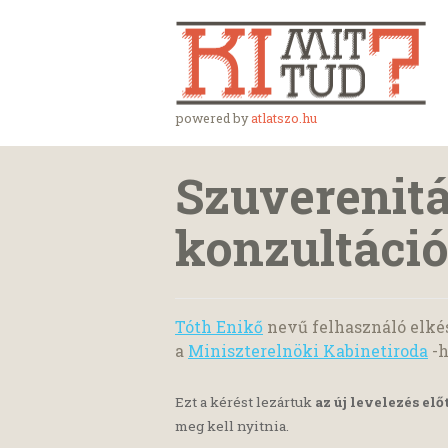
powered by
atlatszo.hu
Szuverenit
konzultáció
Tóth Enikő
nevű felhasználó elké
a
Miniszterelnöki Kabinetiroda
-h
Ezt a kérést lezártuk
az új levelezés elő
meg kell nyitnia.