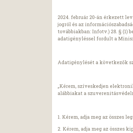
2024. február 20-án érkezett l
jogról és az információszabadság
továbbiakban: Infotv.) 28. § (1)
adatigényléssel fordult a Mini
Adatigénylését a következők s
„Kérem, szíveskedjen elektron
alábbiakat a szuverenitásvédel
1. Kérem, adja meg az összes le
2. Kérem, adja meg az összes ki