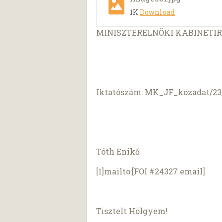
1K
Download
MINISZTERELNÖKI KABINETI
Iktatószám: MK_JF_közadat/23/
Tóth Enikő
[1]mailto:[FOI #24327 email]
Tisztelt Hölgyem!