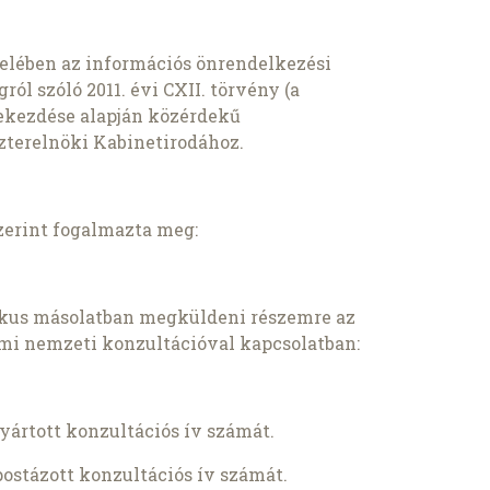
evelében az információs önrendelkezési
ról szóló 2011. évi CXII. törvény (a
 bekezdése alapján közérdekű
szterelnöki Kabinetirodához.
zerint fogalmazta meg:
ikus másolatban megküldeni részemre az
mi nemzeti konzultációval kapcsolatban:
gyártott konzultációs ív számát.
postázott konzultációs ív számát.