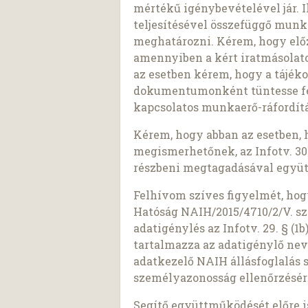
mértékű igénybevételével jár. I
teljesítésével összefüggő munk
meghatározni. Kérem, hogy előz
amennyiben a kért iratmásolato
az esetben kérem, hogy a tájék
dokumentumonként tüntesse fel 
kapcsolatos munkaerő-ráfordítá
Kérem, hogy abban az esetben, 
megismerhetőnek, az Infotv. 30.
részbeni megtagadásával együt
Felhívom szíves figyelmét, ho
Hatóság NAIH/2015/4710/2/V. sz
adatigénylés az Infotv. 29. § (
tartalmazza az adatigénylő nev
adatkezelő NAIH állásfoglalás 
személyazonosság ellenőrzésér
Segítő együttműködését előre 