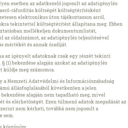
lyen esetben az adatkezelő jogosult az adatigénylés
aerő-ráfordítás költségét költségtérítésként
etesen elektronikus úton tájékoztasson arról,
kra tekintettel költségtérítést állapítana meg. Ebben
oztatásban mellékeljen dokumentumlistát,
az oldalszámot, az adatigénylés teljesítésével
s mértékét és annak óradíját.
ha az igényelt adatoknak csak egy részét tekinti
 § (1) bekezdése alapján azokat az adatigénylés
t küldje meg számomra.
gy a Nemzeti Adatvédelmi és Információszabadság
ámú állásfoglalásából következően a jelen
1b) bekezdése alapján nem tagadható meg, mivel
ét és elérhetőségét. Ezen túlmenő adatok megadását az
szerint nem kérheti, továbbá nem jogosult a
e sem.
is köszönöm.