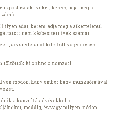
 is postáznak íveket, kérem, adja meg a
 számát.
 ilyen adat, kérem, adja meg a sikertelenül
olgáltatott nem kézbesített ívek számát.
zett, érvénytelenül kitöltött vagy üresen
 töltötték ki online a nemzeti
 milyen módon, hány ember hány munkaórájával
íveket.
ténik a konzultációs ívekkel a
rolják őket, meddig, és/vagy milyen módon