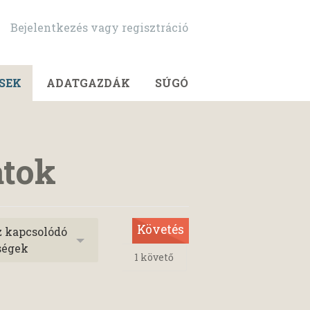
Bejelentkezés vagy regisztráció
SEK
ADATGAZDÁK
SÚGÓ
atok
Követés
z kapcsolódó
ségek
1
követő