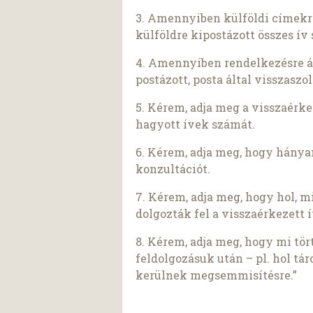
3. Amennyiben külföldi címekre
külföldre kipostázott összes ív
4. Amennyiben rendelkezésre áll
postázott, posta által visszasz
5. Kérem, adja meg a visszaérke
hagyott ívek számát.
6. Kérem, adja meg, hogy hányan
konzultációt.
7. Kérem, adja meg, hogy hol,
dolgozták fel a visszaérkezett 
8. Kérem, adja meg, hogy mi tör
feldolgozásuk után – pl. hol tá
kerülnek megsemmisítésre.”