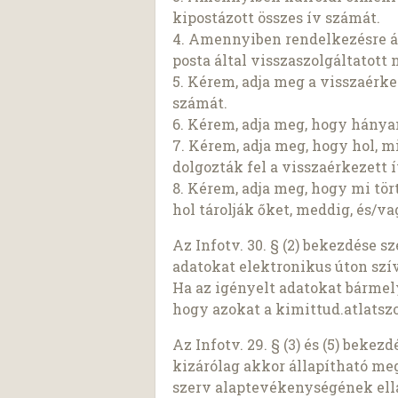
kipostázott összes ív számát.
4. Amennyiben rendelkezésre áll
posta által visszaszolgáltatott
5. Kérem, adja meg a visszaérke
számát.
6. Kérem, adja meg, hogy hányan
7. Kérem, adja meg, hogy hol,
dolgozták fel a visszaérkezett 
8. Kérem, adja meg, hogy mi tör
hol tárolják őket, meddig, és
Az Infotv. 30. § (2) bekezdése 
adatokat elektronikus úton szí
Ha az igényelt adatokat bárme
hogy azokat a kimittud.atlatszo
Az Infotv. 29. § (3) és (5) beke
kizárólag akkor állapítható meg,
szerv alaptevékenységének ell