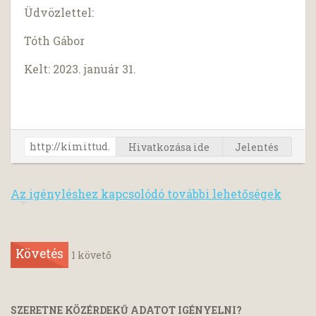
Üdvözlettel:
Tóth Gábor
Kelt: 2023. január 31.
Hivatkozása ide
Jelentés
Az igényléshez kapcsolódó további lehetőségek
Követés
1
követő
SZERETNE KÖZÉRDEKŰ ADATOT IGÉNYELNI?