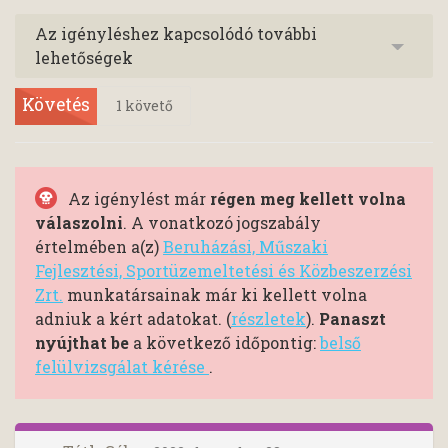
Az igényléshez kapcsolódó további
lehetőségek
Követés
1
követő
Az igénylést már
régen meg kellett volna
válaszolni
. A vonatkozó jogszabály
értelmében a(z)
Beruházási, Műszaki
Fejlesztési, Sportüzemeltetési és Közbeszerzési
Zrt.
munkatársainak már ki kellett volna
adniuk a kért adatokat. (
részletek
).
Panaszt
nyújthat be
a következő időpontig:
belső
felülvizsgálat kérése
.