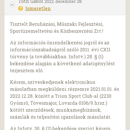
Tóth Gábor
2022. december 28.
Ismeretlen
Tisztelt Beruházási, Műszaki Fejlesztési,
Sportüzemeltetési és Közbeszerzési Zrt.!
Az információs önrendelkezési jogról és az
információszabadságról szóló 2011. évi CXII.
törvény (a továbbiakban: Infotv.) 28. § (1)
bekezdése alapján a következő adatigénylést
terjesztem elő.
Kérem, szíveskedjenek elektronikus
másolatban megküldeni részemre 2021.01.01. és
2022.12.28. között a Trion Sport Club-al (2230
Gyömrő, Tövesmajor, Lovarda 0106/9.hrsz.)
kötött szerződések, munkamegbízások,
számlák és teljesítési igazolások másolatát.
Az Infotv. 30. § (2) bekezdése szerint kérem,