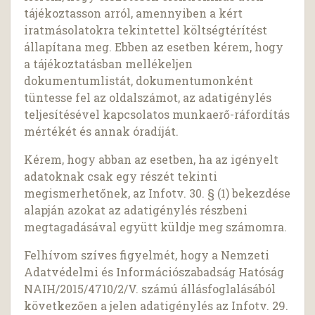
tájékoztasson arról, amennyiben a kért
iratmásolatokra tekintettel költségtérítést
állapítana meg. Ebben az esetben kérem, hogy
a tájékoztatásban mellékeljen
dokumentumlistát, dokumentumonként
tüntesse fel az oldalszámot, az adatigénylés
teljesítésével kapcsolatos munkaerő-ráfordítás
mértékét és annak óradíját.
Kérem, hogy abban az esetben, ha az igényelt
adatoknak csak egy részét tekinti
megismerhetőnek, az Infotv. 30. § (1) bekezdése
alapján azokat az adatigénylés részbeni
megtagadásával együtt küldje meg számomra.
Felhívom szíves figyelmét, hogy a Nemzeti
Adatvédelmi és Információszabadság Hatóság
NAIH/2015/4710/2/V. számú állásfoglalásából
következően a jelen adatigénylés az Infotv. 29.