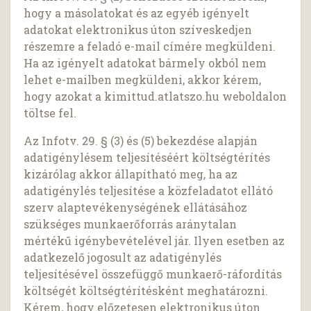
hogy a másolatokat és az egyéb igényelt
adatokat elektronikus úton szíveskedjen
részemre a feladó e-mail címére megküldeni.
Ha az igényelt adatokat bármely okból nem
lehet e-mailben megküldeni, akkor kérem,
hogy azokat a kimittud.atlatszo.hu weboldalon
töltse fel.
Az Infotv. 29. § (3) és (5) bekezdése alapján
adatigénylésem teljesítéséért költségtérítés
kizárólag akkor állapítható meg, ha az
adatigénylés teljesítése a közfeladatot ellátó
szerv alaptevékenységének ellátásához
szükséges munkaerőforrás aránytalan
mértékű igénybevételével jár. Ilyen esetben az
adatkezelő jogosult az adatigénylés
teljesítésével összefüggő munkaerő-ráfordítás
költségét költségtérítésként meghatározni.
Kérem, hogy előzetesen elektronikus úton