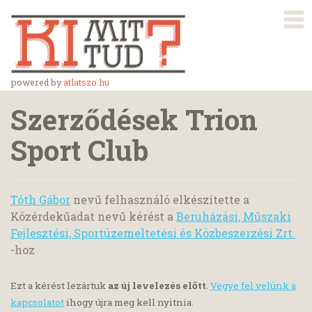
powered by
atlatszo.hu
Szerződések Trion
Sport Club
Tóth Gábor
nevű felhasználó elkészítette a
Közérdekűadat nevű kérést a
Beruházási, Műszaki
Fejlesztési, Sportüzemeltetési és Közbeszerzési Zrt.
-hoz
Ezt a kérést lezártuk
az új levelezés előtt
.
Vegye fel velünk a
kapcsolatot
ihogy újra meg kell nyitnia.