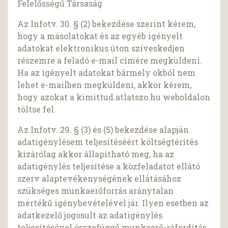
Felelősségű Társaság
Az Infotv. 30. § (2) bekezdése szerint kérem,
hogy a másolatokat és az egyéb igényelt
adatokat elektronikus úton szíveskedjen
részemre a feladó e-mail címére megküldeni.
Ha az igényelt adatokat bármely okból nem
lehet e-mailben megküldeni, akkor kérem,
hogy azokat a kimittud.atlatszo.hu weboldalon
töltse fel.
Az Infotv. 29. § (3) és (5) bekezdése alapján
adatigénylésem teljesítéséért költségtérítés
kizárólag akkor állapítható meg, ha az
adatigénylés teljesítése a közfeladatot ellátó
szerv alaptevékenységének ellátásához
szükséges munkaerőforrás aránytalan
mértékű igénybevételével jár. Ilyen esetben az
adatkezelő jogosult az adatigénylés
teljesítésével összefüggő munkaerő-ráfordítás