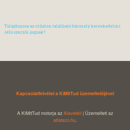
Tulajdonosa az oldalon található bármely kereskedelmi
célú szerzői jognak?
Kapcsolatfelvétel a KiMitTud üzemeltetőjével
A KiMitTud motorja az
Alaveteli
| Üzemelteti az
atlatszo.hu
.