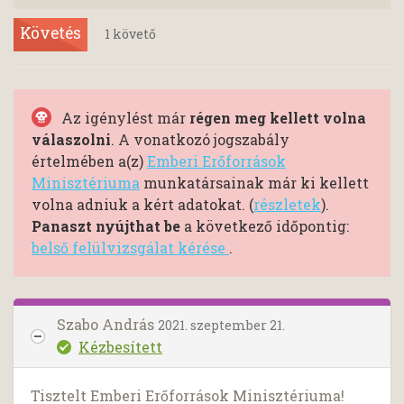
Követés
1
követő
Az igénylést már
régen meg kellett volna
válaszolni
. A vonatkozó jogszabály
értelmében a(z)
Emberi Erőforrások
Minisztériuma
munkatársainak már ki kellett
volna adniuk a kért adatokat. (
részletek
).
Panaszt nyújthat be
a következő időpontig:
belső felülvizsgálat kérése
.
Szabo András
2021. szeptember 21.
Kézbesített
Tisztelt Emberi Erőforrások Minisztériuma!