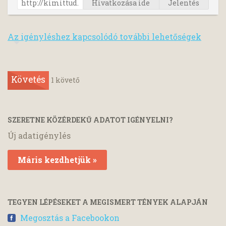
Hivatkozása ide
Jelentés
Az igényléshez kapcsolódó további lehetőségek
Követés
1
követő
SZERETNE KÖZÉRDEKŰ ADATOT IGÉNYELNI?
Új adatigénylés
Máris kezdhetjük »
TEGYEN LÉPÉSEKET A MEGISMERT TÉNYEK ALAPJÁN
Megosztás a Facebookon