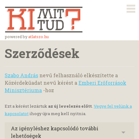
powered by
atlatszo.hu
Szerződések
Szabo András
nevű felhasználó elkészítette a
Közérdekűadat nevű kérést a
Emberi Erőforrások
Minisztériuma
-hoz
Ezt a kérést lezártuk
az új levelezés előtt
.
Vegye fel velünk a
kapcsolatot
ihogy újra meg kell nyitnia.
Az igényléshez kapcsolódó további
lehetőségek