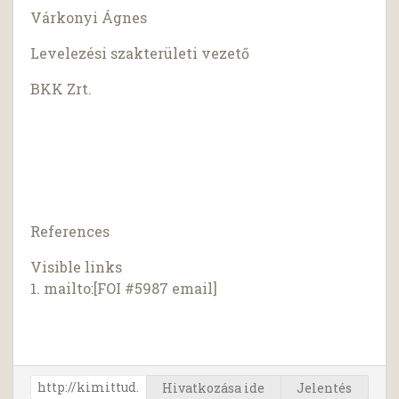
Várkonyi Ágnes
Levelezési szakterületi vezető
BKK Zrt.
References
Visible links
1. mailto:[FOI #5987 email]
Hivatkozása ide
Jelentés