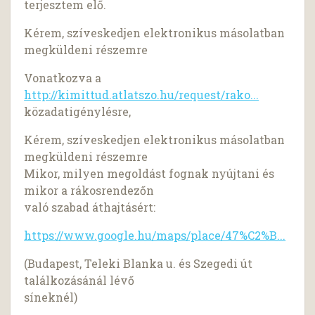
terjesztem elő.
Kérem, szíveskedjen elektronikus másolatban
megküldeni részemre
Vonatkozva a
http://kimittud.atlatszo.hu/request/rako...
közadatigénylésre,
Kérem, szíveskedjen elektronikus másolatban
megküldeni részemre
Mikor, milyen megoldást fognak nyújtani és
mikor a rákosrendezőn
való szabad áthajtásért:
https://www.google.hu/maps/place/47%C2%B...
(Budapest, Teleki Blanka u. és Szegedi út
találkozásánál lévő
síneknél)