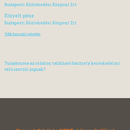
Budapesti Közlekedési Központ Zrt.
Elnyelt pénz
Budapesti Közlekedési Központ Zrt.
Több hasonló igénylés
Tulajdonosa az oldalon található bármely kereskedelmi
célú szerzői jognak?