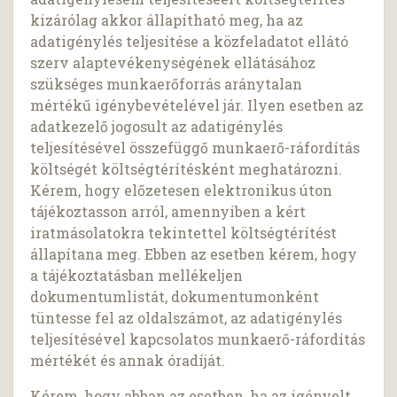
kizárólag akkor állapítható meg, ha az
adatigénylés teljesítése a közfeladatot ellátó
szerv alaptevékenységének ellátásához
szükséges munkaerőforrás aránytalan
mértékű igénybevételével jár. Ilyen esetben az
adatkezelő jogosult az adatigénylés
teljesítésével összefüggő munkaerő-ráfordítás
költségét költségtérítésként meghatározni.
Kérem, hogy előzetesen elektronikus úton
tájékoztasson arról, amennyiben a kért
iratmásolatokra tekintettel költségtérítést
állapítana meg. Ebben az esetben kérem, hogy
a tájékoztatásban mellékeljen
dokumentumlistát, dokumentumonként
tüntesse fel az oldalszámot, az adatigénylés
teljesítésével kapcsolatos munkaerő-ráfordítás
mértékét és annak óradíját.
Kérem, hogy abban az esetben, ha az igényelt