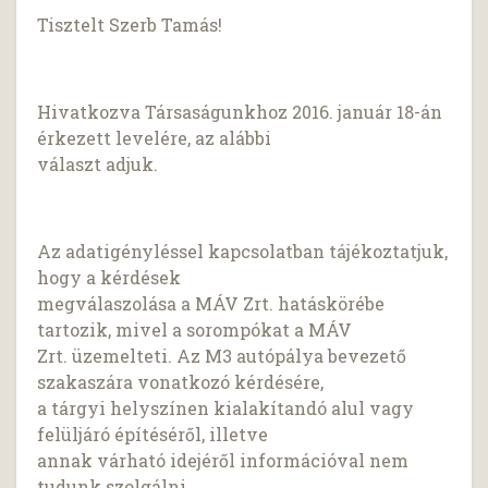
Tisztelt Szerb Tamás!
Hivatkozva Társaságunkhoz 2016. január 18-án
érkezett levelére, az alábbi
választ adjuk.
Az adatigényléssel kapcsolatban tájékoztatjuk,
hogy a kérdések
megválaszolása a MÁV Zrt. hatáskörébe
tartozik, mivel a sorompókat a MÁV
Zrt. üzemelteti. Az M3 autópálya bevezető
szakaszára vonatkozó kérdésére,
a tárgyi helyszínen kialakítandó alul vagy
felüljáró építéséről, illetve
annak várható idejéről információval nem
tudunk szolgálni.