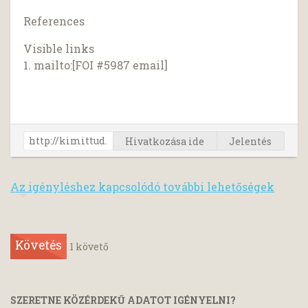
References
Visible links
1. mailto:[FOI #5987 email]
Hivatkozása ide
Jelentés
Az igényléshez kapcsolódó további lehetőségek
Követés
1
követő
SZERETNE KÖZÉRDEKŰ ADATOT IGÉNYELNI?