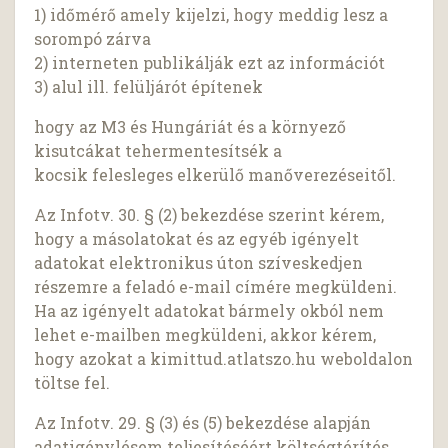
1) időmérő amely kijelzi, hogy meddig lesz a
sorompó zárva
2) interneten publikálják ezt az információt
3) alul ill. felüljárót építenek
hogy az M3 és Hungáriát és a környező
kisutcákat tehermentesítsék a
kocsik felesleges elkerülő manőverezéseitől.
Az Infotv. 30. § (2) bekezdése szerint kérem,
hogy a másolatokat és az egyéb igényelt
adatokat elektronikus úton szíveskedjen
részemre a feladó e-mail címére megküldeni.
Ha az igényelt adatokat bármely okból nem
lehet e-mailben megküldeni, akkor kérem,
hogy azokat a kimittud.atlatszo.hu weboldalon
töltse fel.
Az Infotv. 29. § (3) és (5) bekezdése alapján
adatigénylésem teljesítéséért költségtérítés