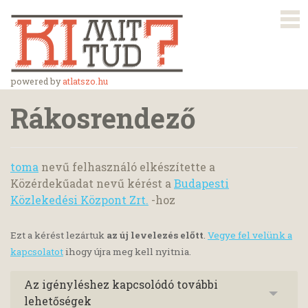
powered by
atlatszo.hu
Rákosrendező
toma
nevű felhasználó elkészítette a
Közérdekűadat nevű kérést a
Budapesti
Közlekedési Központ Zrt.
-hoz
Ezt a kérést lezártuk
az új levelezés előtt
.
Vegye fel velünk a
kapcsolatot
ihogy újra meg kell nyitnia.
Az igényléshez kapcsolódó további
lehetőségek