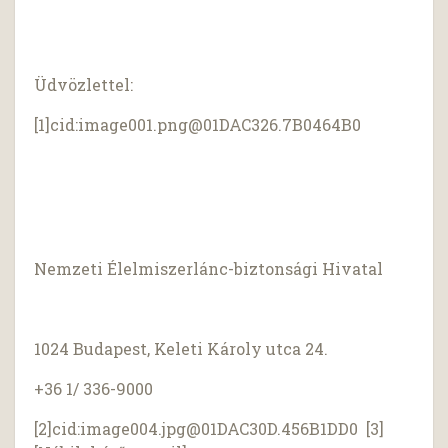
Üdvözlettel:
[1]cid:
image001.png@01DAC326.7B0464B0
Nemzeti Élelmiszerlánc-biztonsági Hivatal
1024 Budapest, Keleti Károly utca 24.
+36 1/ 336-9000
[2]cid:
image004.jpg@01DAC30D.456B1DD0
[3]