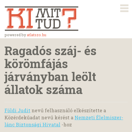
powered by
atlatszo.hu
Ragadós száj- és
körömfájás
járványban leölt
állatok száma
Földi Judit
nevű felhasználó elkészítette a
Közérdekűadat nevű kérést a
Nemzeti Élelmiszer-
lánc Biztonsági Hivatal
-hoz