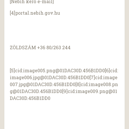
[Nébih kérő e-mail]
[4]portal.nebih.gov.hu
ZÖLDSZÁM +36 80/263 244
[5]cid:
image005.png@01DAC30D.456B1DD0
[6]cid:
image006.jpg@01DAC30D.456B1DD0
[7]cid:
image
007.jpg@01DAC30D.456B1DD0
[8]cid:
image008.pn
g@01DAC30D.456B1DD0
[9]cid:
image009.png@01
DAC30D.456B1DD0