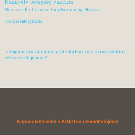
Kéknyelv-betegség vakcina
Nemzeti Élelmiszer-lánc Biztonsági Hivatal
Több hasonló igénylés
Tulajdonosa az oldalon található bármely kereskedelmi
célú szerzői jognak?
Kapcsolatfelvétel a KiMitTud üzemeltetőjével