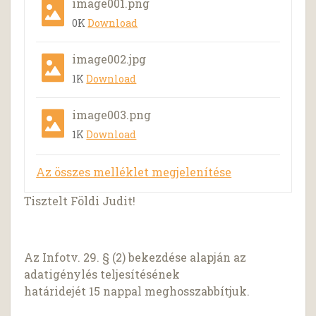
image001.png
0K
Download
image002.jpg
1K
Download
image003.png
1K
Download
Az összes melléklet megjelenítése
Tisztelt Földi Judit!
Az Infotv. 29. § (2) bekezdése alapján az
adatigénylés teljesítésének
határidejét 15 nappal meghosszabbítjuk.