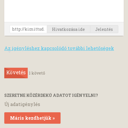
Hivatkozása ide
Jelentés
Az igényléshez kapcsolódó további lehetőségek
Követés
1
követő
SZERETNE KÖZÉRDEKŰ ADATOT IGÉNYELNI?
Új adatigénylés
Máris kezdhetjük »