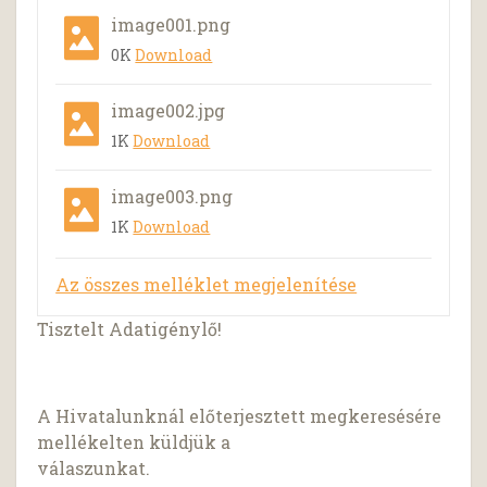
image001.png
0K
Download
image002.jpg
1K
Download
image003.png
1K
Download
Az összes melléklet megjelenítése
Tisztelt Adatigénylő!
A Hivatalunknál előterjesztett megkeresésére
mellékelten küldjük a
válaszunkat.