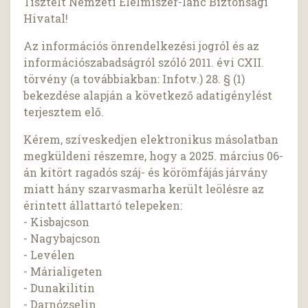
Tisztelt Nemzeti Élelmiszer-lánc Biztonsági
Hivatal!
Az információs önrendelkezési jogról és az
információszabadságról szóló 2011. évi CXII.
törvény (a továbbiakban: Infotv.) 28. § (1)
bekezdése alapján a következő adatigénylést
terjesztem elő.
Kérem, szíveskedjen elektronikus másolatban
megküldeni részemre, hogy a 2025. március 06-
án kitört ragadós száj- és körömfájás járvány
miatt hány szarvasmarha került leölésre az
érintett állattartó telepeken:
- Kisbajcson
- Nagybajcson
- Levélen
- Márialigeten
- Dunakilitin
- Darnózselin