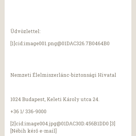
Üdvözlettel:
[1]cid:
image001.png@01DAC326.7B0464B0
Nemzeti Élelmiszerlánc-biztonsági Hivatal
1024 Budapest, Keleti Károly utca 24.
+36 1/ 336-9000
[2]cid:
image004.jpg@01DAC30D.456B1DD0
[3]
[Nébih kérő e-mail]