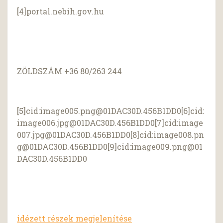
[4]portal.nebih.gov.hu
ZÖLDSZÁM +36 80/263 244
[5]cid:
image005.png@01DAC30D.456B1DD0
[6]cid:
image006.jpg@01DAC30D.456B1DD0
[7]cid:
image
007.jpg@01DAC30D.456B1DD0
[8]cid:
image008.pn
g@01DAC30D.456B1DD0
[9]cid:
image009.png@01
DAC30D.456B1DD0
idézett részek megjelenítése