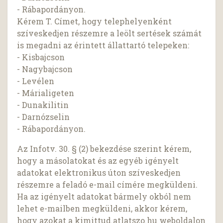
- Rábapordányon.
Kérem T. Címet, hogy telephelyenként
szíveskedjen részemre a leölt sertések számát
is megadni az érintett állattartó telepeken:
- Kisbajcson
- Nagybajcson
- Levélen
- Márialigeten
- Dunakilitin
- Darnózselin
- Rábapordányon.
Az Infotv. 30. § (2) bekezdése szerint kérem,
hogy a másolatokat és az egyéb igényelt
adatokat elektronikus úton szíveskedjen
részemre a feladó e-mail címére megküldeni.
Ha az igényelt adatokat bármely okból nem
lehet e-mailben megküldeni, akkor kérem,
hogy azokat a kimittud.atlatszo.hu weboldalon