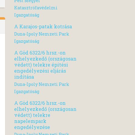
Pest Megyei
Katasztrófavédelmi
Igazgatóság
A Karajos-patak kotrása
Duna-Ipoly Nemzeti Park
Igazgatóság
A Göd 6322/6 hrsz.-on
elhelyezkedő (országosan
védett) telekre építési
engedélyezési eljárás
indítása
Duna-Ipoly Nemzeti Park
Igazgatóság
A Göd 6322/6 hrsz.-on
elhelyezkedő (országosan
védett) telekre
napelempark
engedélyezése
Duna-Ipoly Nemzeti Park