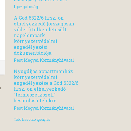
Igazgatóság
A Göd 6322/6 hrsz.-on
elhelyezkedő (országosan
védett) telken létesült
napelempark
környezetvédelmi
engedélyezési
dokumentációja
Pest Megyei Kormányhivatal
Nyugdíjas appartmanház
környezetvédelmi
engedélyezése a Göd 6322/6
n
hrsz.-on elhelyezkedő
"természetközeli"
besorolású telekre
Pest Megyei Kormányhivatal
Több hasonló igénylés