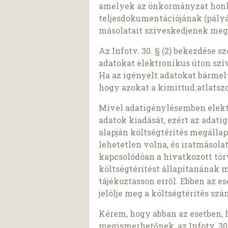
amelyek az önkormányzat honla
teljesdokumentációjának (pályáz
másolatait szíveskedjenek meg
Az Infotv. 30. § (2) bekezdése 
adatokat elektronikus úton szí
Ha az igényelt adatokat bárme
hogy azokat a kimittud.atlatszo
Mivel adatigénylésemben elekt
adatok kiadását, ezért az adatigé
alapján költségtérítés megálla
lehetetlen volna, és iratmásol
kapcsolódóan a hivatkozott tö
költségtérítést állapítanának 
tájékoztasson erről. Ebben az e
jelölje meg a költségtérítés sz
Kérem, hogy abban az esetben, 
megismerhetőnek, az Infotv. 30.