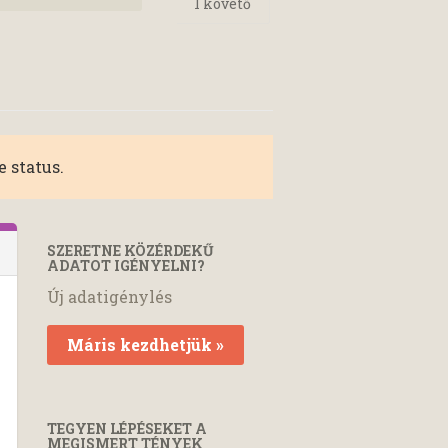
1
követő
 status.
SZERETNE KÖZÉRDEKŰ
ADATOT IGÉNYELNI?
Új adatigénylés
Máris kezdhetjük »
TEGYEN LÉPÉSEKET A
MEGISMERT TÉNYEK