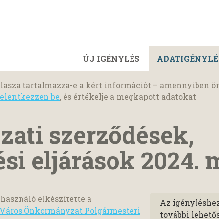
ÚJ IGÉNYLÉS
ADATIGÉNYLÉ
lasza tartalmazza-e a kért információt – amennyiben ö
jelentkezzen be
, és értékelje a megkapott adatokat.
ati szerződések,
si eljárások 2024. m
használó elkészítette a
Az igényléshe
 Város Önkormányzat Polgármesteri
további lehető