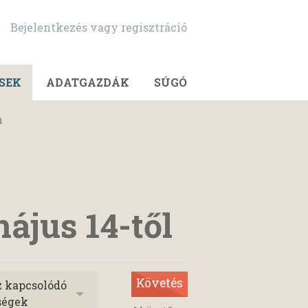
Bejelentkezés vagy regisztráció
SEK
ADATGAZDÁK
SÚGÓ
n
ájus 14-től
Követés
z kapcsolódó
ségek