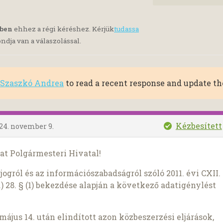
yben
ehhez a régi kéréshez. Kérjük
tudassa
ndja van a válaszolással.
 Szaszkó Andrea
to read a recent response and update the
Kézbesített
24. november 9.
at Polgármesteri Hivatal!
ogról és az információszabadságról szóló 2011. évi CXII.
) 28. § (1) bekezdése alapján a következő adatigénylést
jus 14. után elindított azon közbeszerzési eljárások,