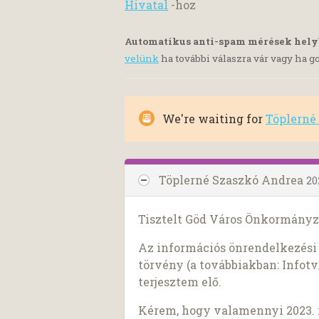
Hivatal
-hoz
Automatikus anti-spam mérések hel
velünk
ha további válaszra vár vagy ha go
We're waiting for
Töplerné
Töplerné Szaszkó Andrea
20
Tisztelt Göd Város Önkormányz
Az információs önrendelkezési j
törvény (a továbbiakban: Infotv.
terjesztem elő.
Kérem, hogy valamennyi 2023. má