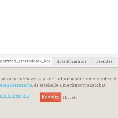
Hivatkozása ide
Jelentés
lasza tartalmazza-e a kért információt – amennyiben ö
jelentkezzen be
, és értékelje a megkapott adatokat.
bi lehetőségek
Követés
1
követő