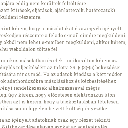
pjára eddig nem kerültek feltöltésre
ati kiírások, eljárások, ajánlattevők, határozatok)
küldeni részemre.
szerint kérem, hogy a másolatokat és az egyéb igényelt
veskedjen részemre a feladó e-mail címére megküldeni.
ly okból nem lehet e-mailben megküldeni, akkor kérem,
.hu weboldalon töltse fel.
ronikus másolatban és elektronikus úton kérem az
nylés teljesítéséért az Infotv. 29. § (3)-(5) bekezdései
pítására nincs mód. Ha az adatok kiadása a kért módon
atok adathordozókra másolásához és kézbesítéséhez
rvényi rendelkezések alkalmazásával mégis
meg, úgy kérem, hogy előzetesen elektronikus úton
setben azt is kérem, hogy a tájékoztatásban tételesen
ámítása során figyelembe vett költségtényezőket.
ha az igényelt adatoknak csak egy részét tekinti
 § (1) bekezdése alapján azokat az adatigénylés