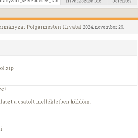
Hivatkozása ide
Jelentés
kormányzat Polgármesteri Hivatal
2024. november 26.
ol.zip
ea!
laszt a csatolt mellékletben küldöm.
i