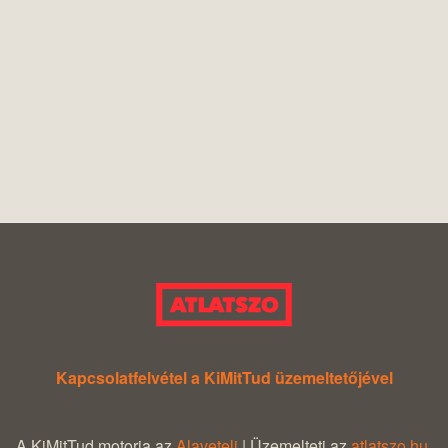
Kapcsolatfelvétel a KiMitTud üzemeltetőjével
A KiMitTud motorja az
Alaveteli
| Üzemelteti az
atlatszo.hu
.