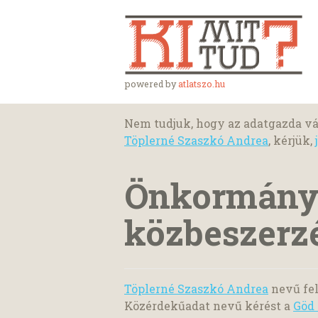
powered by
atlatszo.hu
Nem tudjuk, hogy az adatgazda vá
Töplerné Szaszkó Andrea
, kérjük,
Önkormányz
közbeszerzé
Töplerné Szaszkó Andrea
nevű fel
Közérdekűadat nevű kérést a
Göd