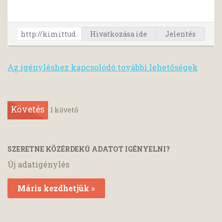
Hivatkozása ide
Jelentés
Az igényléshez kapcsolódó további lehetőségek
Követés
1
követő
SZERETNE KÖZÉRDEKŰ ADATOT IGÉNYELNI?
Új adatigénylés
Máris kezdhetjük »