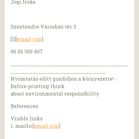
Jogi Iroda
Szentendre Városház tér 3.
[1][
email cím
]
06 26 300 407
__________________________________________
__________________________________
Nyomtatás előtt gondoljon a környezetre! -
Before printing think
about environmental responsibility
References
Visible links
1. mailto:[
email cím
]