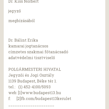
Dr. Kiss Norbert
jegyző
megbízásából
Dr. Bálint Erika
kamarai jogtanácsos
címzetes szakmai főtanácsadó
adatvédelmi tisztviselő
POLGÁRMESTERI HIVATAL
Jegyzői és Jogi Osztály
1139 Budapest, Béke tér 1.
tel.: (1) 452-4100/5093
web: [1]www.budapest13.hu
f: [2]fb.com/budapest13kerulet
_____________________