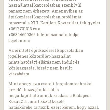
használattal kapcsolatban ezenkívül
panasz nem érkezett. Amennyiben az
építkezéssel kapcsolatban problémát
tapasztal a XIII. Kerületi Közterület-felügyelet
+3617731313 és a
+36304609365 telefonszámain tudja
bejelenteni.
Az érintett építkezéssel kapcsolatban
jogellenes közterület-használat
miatt hatósági eljárás nem indult és
közigazgatási bírság nem került
kiszabásra
Mint ahogy az a csatolt forgalomtechnikai
kezelői hozzájárulásból is
megállapítható annak kiadása a Budapest
Közút Zrt., mint közútkezelő
hatáskörébe tartozik, ezért kérem, hogy azzal,