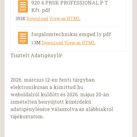
920 4 PRSK PROFESSIONAL P T
Kft..pdf
351K
Download
View as HTML
forgalomtechnikai emged ly.pdf
1.3M
Download
View as HTML
Tisztelt Adatigénylő!
2026. március 12-én fenti tárgyban
elektronikusan a kimittud.hu
weboldalról küldött és 2026. május 20-án
ismételten benyújtott közérdekű
adatigénylésére válaszolva az alábbiakról
tájékoztatom.