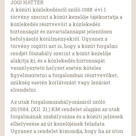
JOGI HÁTTÉR
A közúti közlekedésről szóló 1988. évi I.
törvény szerint a közút kezelője tájékoztatja a
közlekedés résztvevőit a közlekedés
biztonságát és zavartalanságát jelentősen
befolyásoló körülményekről. Ugyanez a
törvény rögzíti azt is, hogy a közút forgalmi
rendjét főszabály szerint a közút kezelője
alakítja ki, és a közlekedés biztonságát
veszélyeztető helyzet esetén köteles
figyelmeztetni a forgalomban résztvevőket,
szükség esetén korlátozást vagy lezárást
elrendelni.
Az utak forgalomszabályozásáról szóló
20/1984. (XII. 21.) KM rendelet alapján az utak
forgalmának szabályozása és a közúti jelzések
elhelyezése az út kezelőjének feladata.
Ugyanez a rendelet kimondja, hogy ha az úton