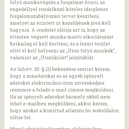
folyó munkavégzés a forgalmat érinti, az
engedéllyel rendelkező köteles ideiglenes
forgalomszabályozási tervet készíteni,
amelyet az érintett út kezelőjének jóvá kell
hagynia. A rendelet előírja azt is, hogy az
úttesten végzett munka miatti elkorlátozást
fizikailag el kell keríteni, és a lezárt terület
előtt el kell helyezni az „Úton folyó munkák”,
valamint az „Útszűkület” jelzőtáblát.
Az Infotv. 30. § (2) bekezdése szerint kérem,
hogy a másolatokat és az egyéb igényelt
adatokat elektronikus úton szíveskedjen
részemre a feladó e-mail címére megküldeni.
Ha az igényelt adatokat bármely okból nem
lehet e-mailben megküldeni, akkor kérem,
hogy azokat a kimittud.atlatszo.hu weboldalon
töltse fel.
Mivel adatigénylésemben elektronikus