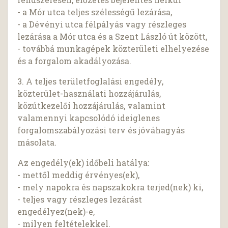
- a Mór utca teljes szélességű lezárása,
- a Dévényi utca félpályás vagy részleges
lezárása a Mór utca és a Szent László út között,
- továbbá munkagépek közterületi elhelyezése
és a forgalom akadályozása.
3. A teljes területfoglalási engedély,
közterület-használati hozzájárulás,
közútkezelői hozzájárulás, valamint
valamennyi kapcsolódó ideiglenes
forgalomszabályozási terv és jóváhagyás
másolata.
Az engedély(ek) időbeli hatálya:
- mettől meddig érvényes(ek),
- mely napokra és napszakokra terjed(nek) ki,
- teljes vagy részleges lezárást
engedélyez(nek)-e,
- milyen feltételekkel.