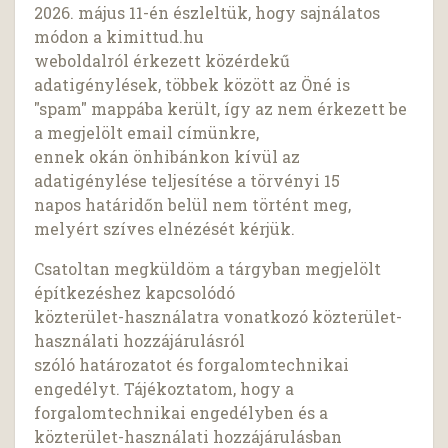
2026. május 11-én észleltük, hogy sajnálatos
módon a kimittud.hu
weboldalról érkezett közérdekű
adatigénylések, többek között az Öné is
"spam" mappába került, így az nem érkezett be
a megjelölt email címünkre,
ennek okán önhibánkon kívül az
adatigénylése teljesítése a törvényi 15
napos határidőn belül nem történt meg,
melyért szíves elnézését kérjük.
Csatoltan megküldöm a tárgyban megjelölt
építkezéshez kapcsolódó
közterület-használatra vonatkozó közterület-
használati hozzájárulásról
szóló határozatot és forgalomtechnikai
engedélyt. Tájékoztatom, hogy a
forgalomtechnikai engedélyben és a
közterület-használati hozzájárulásban