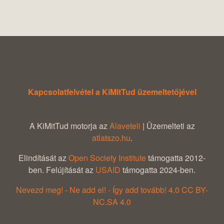
Kapcsolatfelvétel a KiMitTud üzemeltetőjével
A KiMitTud motorja az
Alaveteli
| Üzemelteti az
atlatszo.hu
.
Elindítását az
Open Society Institute
támogatta 2012-
ben. Felújítását az
USAID
támogatta 2024-ben.
Nevezd meg! - Ne add el! - Így add tovább! 4.0 CC BY-
NC.SA 4.0