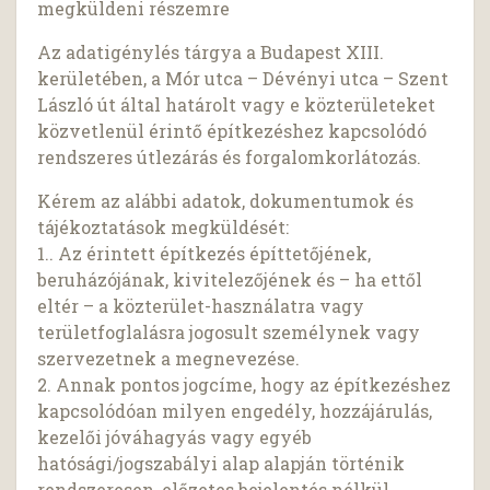
megküldeni részemre
Az adatigénylés tárgya a Budapest XIII.
kerületében, a Mór utca – Dévényi utca – Szent
László út által határolt vagy e közterületeket
közvetlenül érintő építkezéshez kapcsolódó
rendszeres útlezárás és forgalomkorlátozás.
Kérem az alábbi adatok, dokumentumok és
tájékoztatások megküldését:
1.. Az érintett építkezés építtetőjének,
beruházójának, kivitelezőjének és – ha ettől
eltér – a közterület-használatra vagy
területfoglalásra jogosult személynek vagy
szervezetnek a megnevezése.
2. Annak pontos jogcíme, hogy az építkezéshez
kapcsolódóan milyen engedély, hozzájárulás,
kezelői jóváhagyás vagy egyéb
hatósági/jogszabályi alap alapján történik
rendszeresen, előzetes bejelentés nélkül