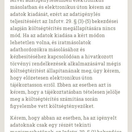
másolatban és elektronikus úton kérem az
adatok kiadását, ezért az adatigénylés
teljesítéséért az Infotv. 29. § (3)-(5) bekezdései
alapján költségtérítés megállapítására nincs
mód. Ha az adatok kiadása a kért módon
lehetetlen volna, és iratmásolatok
adathordozókra másolásához és
kézbesítéséhez kapcsolódóan a hivatkozott
törvényi rendelkezések alkalmazásával mégis
költségtérítést állapítanának meg, úgy kérem,
hogy előzetesen elektronikus úton
tájékoztasson erről. Ebben az esetben azt is
kérem, hogy a tájékoztatásban tételesen jelölje
meg a költségtérítés számítása során
figyelembe vett költségtényezőket.
Kérem, hogy abban az esetben, ha az igényelt
adatoknak csak egy részét tekinti
megismerhetőnek, az Infotv. 30. § (1) bekezdése