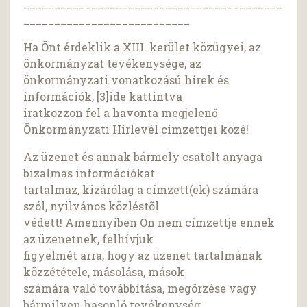
__________________________________________
___________________________
Ha Önt érdeklik a XIII. kerület közügyei, az
önkormányzat tevékenysége, az
önkormányzati vonatkozású hírek és
információk, [3]ide kattintva
iratkozzon fel a havonta megjelenő
Önkormányzati Hírlevél címzettjei közé!
Az üzenet és annak bármely csatolt anyaga
bizalmas információkat
tartalmaz, kizárólag a címzett(ek) számára
szól, nyilvános közléstõl
védett! Amennyiben Ön nem címzettje ennek
az üzenetnek, felhívjuk
figyelmét arra, hogy az üzenet tartalmának
közzététele, másolása, mások
számára való továbbítása, megõrzése vagy
bármilyen hasonló tevékenység