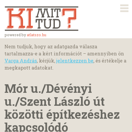
powered by
atlatszo.hu
Nem tudjuk, hogy az adatgazda válasza
tartalmazza-e a kért információt – amennyiben ön
Varga András
, kérjük,
jelentkezzen be
, és értékelje a
megkapott adatokat.
Mór u./Dévényi
u./Szent László út
közötti építkezéshez
kapcsolódó