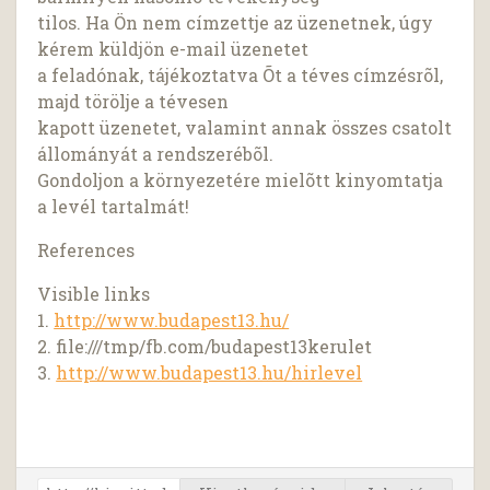
tilos. Ha Ön nem címzettje az üzenetnek, úgy
kérem küldjön e-mail üzenetet
a feladónak, tájékoztatva Õt a téves címzésrõl,
majd törölje a tévesen
kapott üzenetet, valamint annak összes csatolt
állományát a rendszerébõl.
Gondoljon a környezetére mielõtt kinyomtatja
a levél tartalmát!
References
Visible links
1.
http://www.budapest13.hu/
2. file:///tmp/fb.com/budapest13kerulet
3.
http://www.budapest13.hu/hirlevel