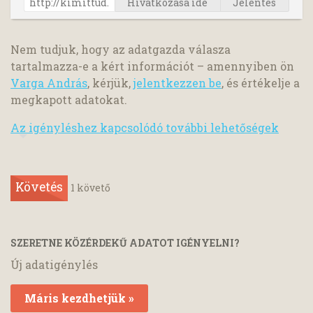
Hivatkozása ide
Jelentés
Nem tudjuk, hogy az adatgazda válasza
tartalmazza-e a kért információt – amennyiben ön
Varga András
, kérjük,
jelentkezzen be
, és értékelje a
megkapott adatokat.
Az igényléshez kapcsolódó további lehetőségek
Követés
1
követő
SZERETNE KÖZÉRDEKŰ ADATOT IGÉNYELNI?
Új adatigénylés
Máris kezdhetjük »