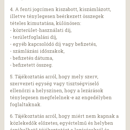
4. A fenti jogcímen kiszabott, kiszámlázott,
illetve ténylegesen beérkezett összegek
tételes kimutatása, különösen:
- közterület-használati díj,
- területfoglalási díj,
- egyéb kapcsolódó díj vagy befizetés,
- számlázási időszakok,
- befizetés dátuma,
- befizetett összeg.
5. Tájékoztatás arról, hogy mely szerv,
szervezeti egység vagy tisztségviselő
ellenőrzi a helyszínen, hogy a lezárások
ténylegesen megfelelnek-e az engedélyben
foglaltaknak.
6. Tájékoztatás arról, hogy miért nem kapnak a
közlekedők előzetes, egyértelmű és helyben
érzékelhető tájékoztatást a lezárásokról és