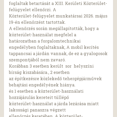
foglaltak betartását a XIII. Kerületi Közterület-
felügyelet ellenőrzi. A
Közterület-felügyelet munkatársai 2026. május
19-én ellenőrzést tartottak.
A ellenőrzés során megállapították, hogy a
közterület-használat megfelel a
határozatban a forgalomtechnikai
engedélyben foglaltaknak, A mobil kerítés
tappancsai a járdán vannak, de ez a gyalogosok
szempontjából nem zavaró.
Korábban 3 esetben került sor helyszíni
bírság kiszabására., 2 esetben
az építkezésre közlekedő tehergépjárművek
behajtási engedélyének hiánya.
és 1 esetben a közterület-használati
hozzájárulás kereteit túllépő
közterület-használat a járda lezárása miatt
lakossági panaszra végzett
ellenőrzés keretében. A közterület-