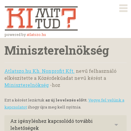
powered by
atlatszo.hu
Miniszterelnökség
Atlatszo.hu Kh. Nonprofit Kft.
nevű felhasználó
elkészítette a Közérdekűadat nevű kérést a
Miniszterelnökség
-hoz
Ezt a kérést lezártuk
az új levelezés előtt
.
Vegye fel velünk a
kapcsolatot
ihogy újra meg kell nyitnia.
Az igényléshez kapcsolódó további
lehetőségek