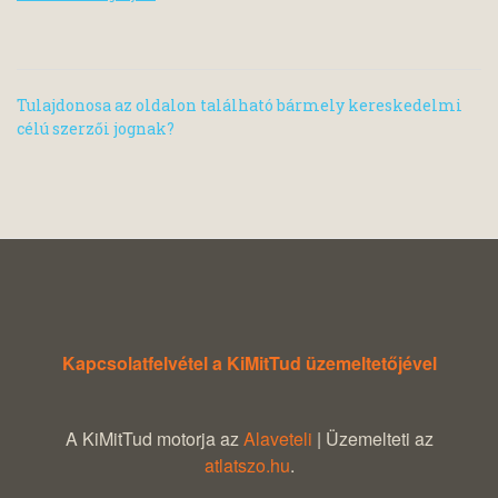
Tulajdonosa az oldalon található bármely kereskedelmi
célú szerzői jognak?
Kapcsolatfelvétel a KiMitTud üzemeltetőjével
A KiMitTud motorja az
Alaveteli
| Üzemelteti az
atlatszo.hu
.