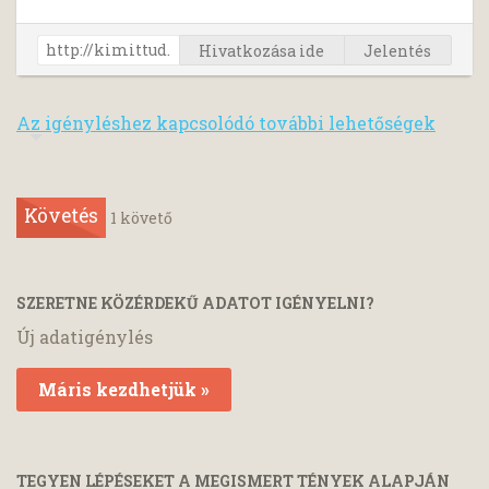
Hivatkozása ide
Jelentés
Az igényléshez kapcsolódó további lehetőségek
Követés
1
követő
SZERETNE KÖZÉRDEKŰ ADATOT IGÉNYELNI?
Új adatigénylés
Máris kezdhetjük »
TEGYEN LÉPÉSEKET A MEGISMERT TÉNYEK ALAPJÁN