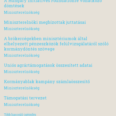
A Hungary Initiatives Foundationre vonatkozó
dömtések
Miniszterelnökség
Miniszterelnöki megbízottak juttatásai
Miniszterelnökség
A brókercégekben minisztériumok által
elhelyezett pénzeszközök felülvizsgálatáról szóló
kormánydöntés szövege
Miniszterelnökség
Uniós agrártámogatások összesített adatai
Miniszterelnökség
Kormányablak kampány számlaösszesítő
Miniszterelnökség
Támogatási tervezet
Miniszterelnökség
Több hasonló igénylés