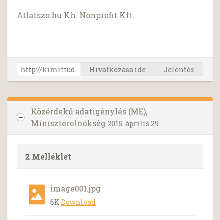
Atlatszo.hu Kh. Nonprofit Kft.
Hivatkozása ide
Jelentés
Közérdekű adatigénylés (ME),
Miniszterelnökség
2015. április 29.
2 Melléklet
image001.jpg
6K
Download