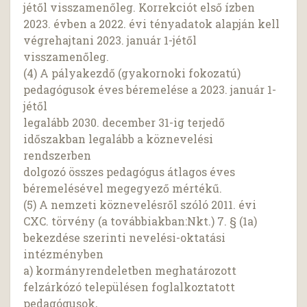
jétől visszamenőleg. Korrekciót első ízben
2023. évben a 2022. évi tényadatok alapján kell
végrehajtani 2023. január 1-jétől
visszamenőleg.
(4) A pályakezdő (gyakornoki fokozatú)
pedagógusok éves béremelése a 2023. január 1-
jétől
legalább 2030. december 31-ig terjedő
időszakban legalább a köznevelési
rendszerben
dolgozó összes pedagógus átlagos éves
béremelésével megegyező mértékű.
(5) A nemzeti köznevelésről szóló 2011. évi
CXC. törvény (a továbbiakban:Nkt.) 7. § (1a)
bekezdése szerinti nevelési-oktatási
intézményben
a) kormányrendeletben meghatározott
felzárkózó településen foglalkoztatott
pedagógusok,