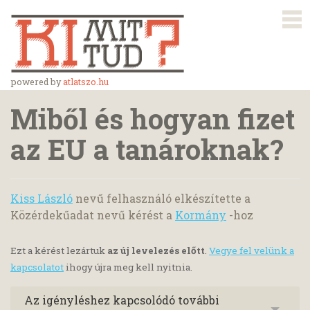
powered by
atlatszo.hu
Miből és hogyan fizet
az EU a tanároknak?
Kiss László
nevű felhasználó elkészítette a
Közérdekűadat nevű kérést a
Kormány
-hoz
Ezt a kérést lezártuk
az új levelezés előtt
.
Vegye fel velünk a
kapcsolatot
ihogy újra meg kell nyitnia.
Az igényléshez kapcsolódó további