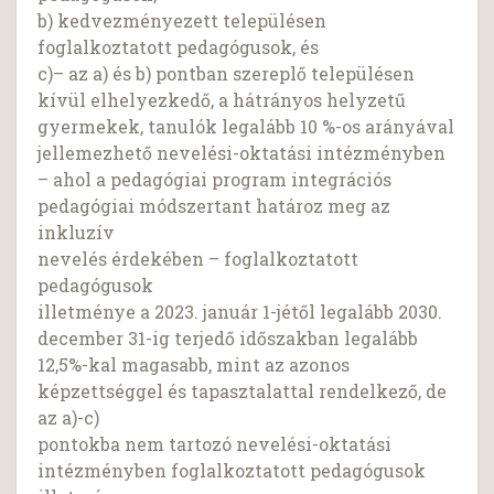
b) kedvezményezett településen
foglalkoztatott pedagógusok, és
c)– az a) és b) pontban szereplő településen
kívül elhelyezkedő, a hátrányos helyzetű
gyermekek, tanulók legalább 10 %-os arányával
jellemezhető nevelési-oktatási intézményben
– ahol a pedagógiai program integrációs
pedagógiai módszertant határoz meg az
inkluzív
nevelés érdekében – foglalkoztatott
pedagógusok
illetménye a 2023. január 1-jétől legalább 2030.
december 31-ig terjedő időszakban legalább
12,5%-kal magasabb, mint az azonos
képzettséggel és tapasztalattal rendelkező, de
az a)-c)
pontokba nem tartozó nevelési-oktatási
intézményben foglalkoztatott pedagógusok