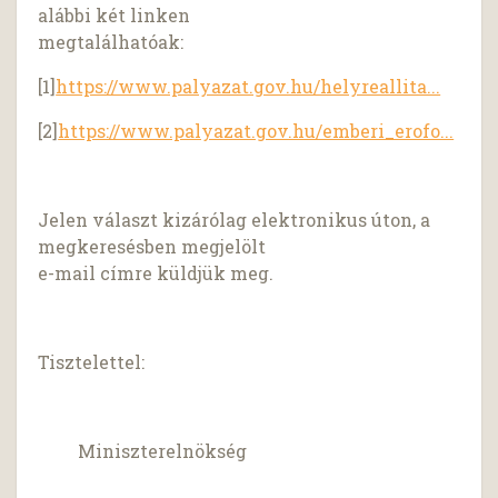
alábbi két linken
megtalálhatóak:
[1]
https://www.palyazat.gov.hu/helyreallita...
[2]
https://www.palyazat.gov.hu/emberi_erofo...
Jelen választ kizárólag elektronikus úton, a
megkeresésben megjelölt
e-mail címre küldjük meg.
Tisztelettel:
Miniszterelnökség