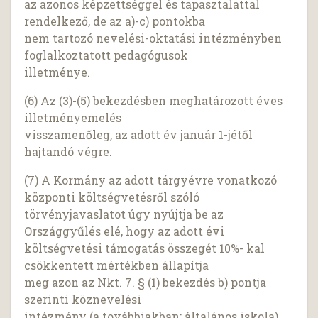
az azonos képzettséggel és tapasztalattal
rendelkező, de az a)-c) pontokba
nem tartozó nevelési-oktatási intézményben
foglalkoztatott pedagógusok
illetménye.
(6) Az (3)-(5) bekezdésben meghatározott éves
illetményemelés
visszamenőleg, az adott év január 1-jétől
hajtandó végre.
(7) A Kormány az adott tárgyévre vonatkozó
központi költségvetésről szóló
törvényjavaslatot úgy nyújtja be az
Országgyűlés elé, hogy az adott évi
költségvetési támogatás összegét 10%- kal
csökkentett mértékben állapítja
meg azon az Nkt. 7. § (1) bekezdés b) pontja
szerinti köznevelési
intézmény (a továbbiakban: általános iskola)