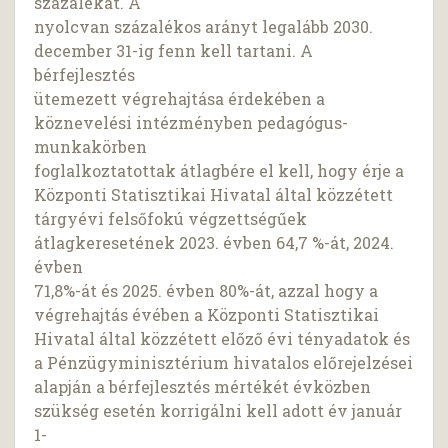
százalékát. A
nyolcvan százalékos arányt legalább 2030.
december 31-ig fenn kell tartani. A
bérfejlesztés
ütemezett végrehajtása érdekében a
köznevelési intézményben pedagógus-
munkakörben
foglalkoztatottak átlagbére el kell, hogy érje a
Központi Statisztikai Hivatal által közzétett
tárgyévi felsőfokú végzettségűek
átlagkeresetének 2023. évben 64,7 %-át, 2024.
évben
71,8%-át és 2025. évben 80%-át, azzal hogy a
végrehajtás évében a Központi Statisztikai
Hivatal által közzétett előző évi tényadatok és
a Pénzügyminisztérium hivatalos előrejelzései
alapján a bérfejlesztés mértékét évközben
szükség esetén korrigálni kell adott év január
1-