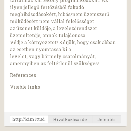
tartalmaz kártékony programkódokat. Az
ilyen jellegű fertőzésből fakadó
meghibásodásokért, hibás/nem üzemszerű
működésért nem vállal felelősséget
az üzenet küldője, a levelezőrendszer
üzemeltetője, annak tulajdonosa.
Védje a környezetet! Kérjük, hogy csak abban
az esetben nyomtassa ki a
levelet, vagy bármely csatolmányát,
amennyiben az feltétlenül szükséges!
References
Visible links
Hivatkozása ide
Jelentés