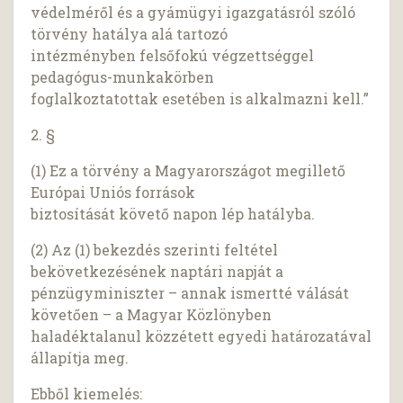
védelméről és a gyámügyi igazgatásról szóló
törvény hatálya alá tartozó
intézményben felsőfokú végzettséggel
pedagógus-munkakörben
foglalkoztatottak esetében is alkalmazni kell.”
2. §
(1) Ez a törvény a Magyarországot megillető
Európai Uniós források
biztosítását követő napon lép hatályba.
(2) Az (1) bekezdés szerinti feltétel
bekövetkezésének naptári napját a
pénzügyminiszter – annak ismertté válását
követően – a Magyar Közlönyben
haladéktalanul közzétett egyedi határozatával
állapítja meg.
Ebből kiemelés: