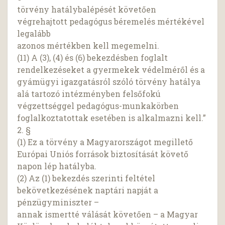
törvény hatálybalépését követően
végrehajtott pedagógus béremelés mértékével
legalább
azonos mértékben kell megemelni.
(11) A (3), (4) és (6) bekezdésben foglalt
rendelkezéseket a gyermekek védelméről és a
gyámügyi igazgatásról szóló törvény hatálya
alá tartozó intézményben felsőfokú
végzettséggel pedagógus-munkakörben
foglalkoztatottak esetében is alkalmazni kell.”
2. §
(1) Ez a törvény a Magyarországot megillető
Európai Uniós források biztosítását követő
napon lép hatályba.
(2) Az (1) bekezdés szerinti feltétel
bekövetkezésének naptári napját a
pénzügyminiszter –
annak ismertté válását követően – a Magyar