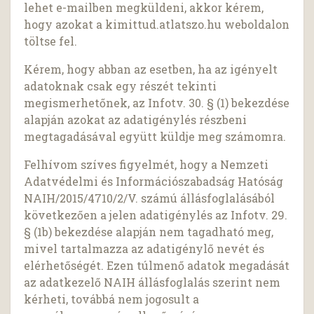
lehet e-mailben megküldeni, akkor kérem,
hogy azokat a kimittud.atlatszo.hu weboldalon
töltse fel.
Kérem, hogy abban az esetben, ha az igényelt
adatoknak csak egy részét tekinti
megismerhetőnek, az Infotv. 30. § (1) bekezdése
alapján azokat az adatigénylés részbeni
megtagadásával együtt küldje meg számomra.
Felhívom szíves figyelmét, hogy a Nemzeti
Adatvédelmi és Információszabadság Hatóság
NAIH/2015/4710/2/V. számú állásfoglalásából
következően a jelen adatigénylés az Infotv. 29.
§ (1b) bekezdése alapján nem tagadható meg,
mivel tartalmazza az adatigénylő nevét és
elérhetőségét. Ezen túlmenő adatok megadását
az adatkezelő NAIH állásfoglalás szerint nem
kérheti, továbbá nem jogosult a