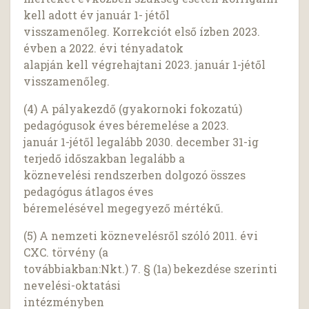
kell adott év január 1- jétől
visszamenőleg. Korrekciót első ízben 2023.
évben a 2022. évi tényadatok
alapján kell végrehajtani 2023. január 1-jétől
visszamenőleg.
(4) A pályakezdő (gyakornoki fokozatú)
pedagógusok éves béremelése a 2023.
január 1-jétől legalább 2030. december 31-ig
terjedő időszakban legalább a
köznevelési rendszerben dolgozó összes
pedagógus átlagos éves
béremelésével megegyező mértékű.
(5) A nemzeti köznevelésről szóló 2011. évi
CXC. törvény (a
továbbiakban:Nkt.) 7. § (1a) bekezdése szerinti
nevelési-oktatási
intézményben