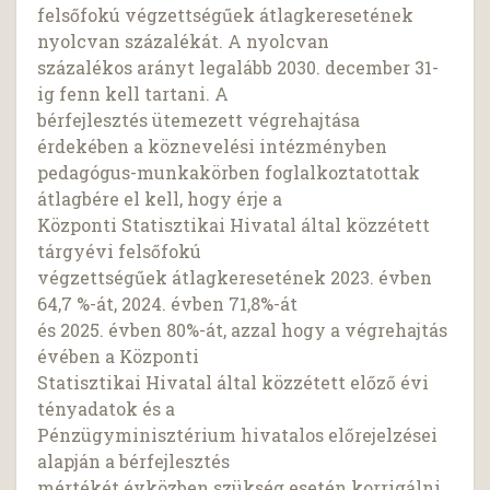
felsőfokú végzettségűek átlagkeresetének
nyolcvan százalékát. A nyolcvan
százalékos arányt legalább 2030. december 31-
ig fenn kell tartani. A
bérfejlesztés ütemezett végrehajtása
érdekében a köznevelési intézményben
pedagógus-munkakörben foglalkoztatottak
átlagbére el kell, hogy érje a
Központi Statisztikai Hivatal által közzétett
tárgyévi felsőfokú
végzettségűek átlagkeresetének 2023. évben
64,7 %-át, 2024. évben 71,8%-át
és 2025. évben 80%-át, azzal hogy a végrehajtás
évében a Központi
Statisztikai Hivatal által közzétett előző évi
tényadatok és a
Pénzügyminisztérium hivatalos előrejelzései
alapján a bérfejlesztés
mértékét évközben szükség esetén korrigálni