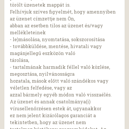
törölt üzenetek mappát is.
Felhívjuk szíves figyelmét, hogy amennyiben
az üzenet címzettje nem Ön,
abban az esetben tilos az üzenet és/vagy
mellékleteinek
- le)másolása, nyomtatása, sokszorosítása
- továbbküldése, mentése, hivatali vagy
magánjellegű eszközön való
tárolása,
- tartalmának harmadik féllel való közlése,
megosztása, nyilvánosságra
hozatala, mások előtt való szándékos vagy
véletlen felfedése, vagy az
azzal bármely egyéb módon való visszaélés.
Az üzenet és annak csatolmánya(i)
vírusellenőrzésen estek át, ugyanakkor
ez nem jelent kizárólagos garanciát a
tekintetben, hogy az üzenet nem