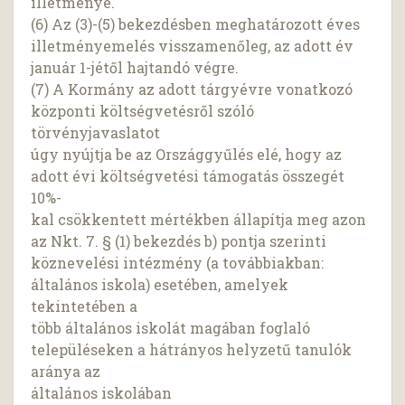
illetménye.
(6) Az (3)-(5) bekezdésben meghatározott éves
illetményemelés visszamenőleg, az adott év
január 1-jétől hajtandó végre.
(7) A Kormány az adott tárgyévre vonatkozó
központi költségvetésről szóló
törvényjavaslatot
úgy nyújtja be az Országgyűlés elé, hogy az
adott évi költségvetési támogatás összegét
10%-
kal csökkentett mértékben állapítja meg azon
az Nkt. 7. § (1) bekezdés b) pontja szerinti
köznevelési intézmény (a továbbiakban:
általános iskola) esetében, amelyek
tekintetében a
több általános iskolát magában foglaló
településeken a hátrányos helyzetű tanulók
aránya az
általános iskolában