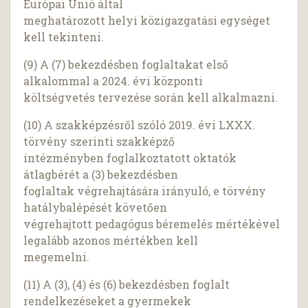
Európai Unió által
meghatározott helyi közigazgatási egységet
kell tekinteni.
(9) A (7) bekezdésben foglaltakat első
alkalommal a 2024. évi központi
költségvetés tervezése során kell alkalmazni.
(10) A szakképzésről szóló 2019. évi LXXX.
törvény szerinti szakképző
intézményben foglalkoztatott oktatók
átlagbérét a (3) bekezdésben
foglaltak végrehajtására irányuló, e törvény
hatálybalépését követően
végrehajtott pedagógus béremelés mértékével
legalább azonos mértékben kell
megemelni.
(11) A (3), (4) és (6) bekezdésben foglalt
rendelkezéseket a gyermekek