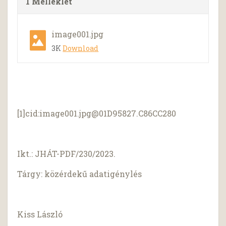
1 Melléklet
image001.jpg
3K
Download
[1]cid:
image001.jpg@01D95827.C86CC280
Ikt.: JHÁT-PDF/230/2023.
Tárgy: közérdekű adatigénylés
Kiss László