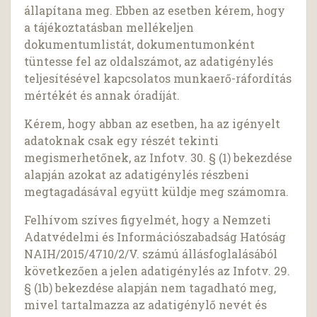
állapítana meg. Ebben az esetben kérem, hogy
a tájékoztatásban mellékeljen
dokumentumlistát, dokumentumonként
tüntesse fel az oldalszámot, az adatigénylés
teljesítésével kapcsolatos munkaerő-ráfordítás
mértékét és annak óradíját.
Kérem, hogy abban az esetben, ha az igényelt
adatoknak csak egy részét tekinti
megismerhetőnek, az Infotv. 30. § (1) bekezdése
alapján azokat az adatigénylés részbeni
megtagadásával együtt küldje meg számomra.
Felhívom szíves figyelmét, hogy a Nemzeti
Adatvédelmi és Információszabadság Hatóság
NAIH/2015/4710/2/V. számú állásfoglalásából
következően a jelen adatigénylés az Infotv. 29.
§ (1b) bekezdése alapján nem tagadható meg,
mivel tartalmazza az adatigénylő nevét és