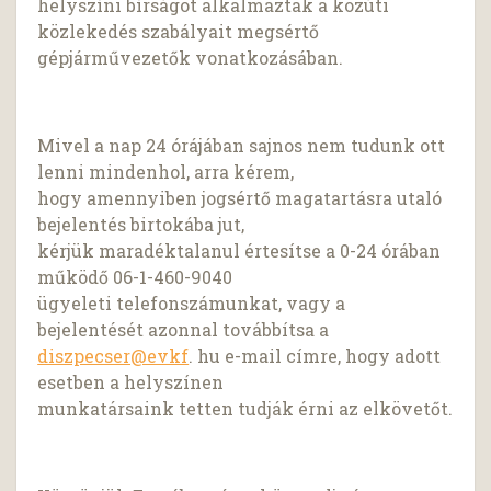
helyszíni bírságot alkalmaztak a közúti
közlekedés szabályait megsértő
gépjárművezetők vonatkozásában.
Mivel a nap 24 órájában sajnos nem tudunk ott
lenni mindenhol, arra kérem,
hogy amennyiben jogsértő magatartásra utaló
bejelentés birtokába jut,
kérjük maradéktalanul értesítse a 0-24 órában
működő 06-1-460-9040
ügyeleti telefonszámunkat, vagy a
bejelentését azonnal továbbítsa a
diszpecser@evkf
. hu e-mail címre, hogy adott
esetben a helyszínen
munkatársaink tetten tudják érni az elkövetőt.