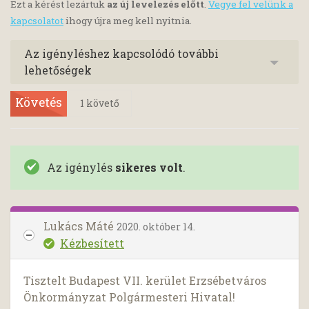
Ezt a kérést lezártuk
az új levelezés előtt
.
Vegye fel velünk a
kapcsolatot
ihogy újra meg kell nyitnia.
Az igényléshez kapcsolódó további
lehetőségek
Követés
1
követő
Az igénylés
sikeres volt
.
Lukács Máté
2020. október 14.
Kézbesített
Tisztelt Budapest VII. kerület Erzsébetváros
Önkormányzat Polgármesteri Hivatal!