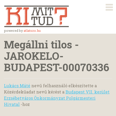
powered by
atlatszo.hu
Megállni tilos -
JAROKELO-
BUDAPEST-00070336
Lukács Máté
nevű felhasználó elkészítette a
Közérdekűadat nevű kérést a
Budapest VII. kerület
Erzsébetváros Önkormányzat Polgármesteri
Hivatal
-hoz