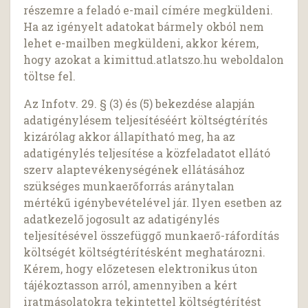
részemre a feladó e-mail címére megküldeni.
Ha az igényelt adatokat bármely okból nem
lehet e-mailben megküldeni, akkor kérem,
hogy azokat a kimittud.atlatszo.hu weboldalon
töltse fel.
Az Infotv. 29. § (3) és (5) bekezdése alapján
adatigénylésem teljesítéséért költségtérítés
kizárólag akkor állapítható meg, ha az
adatigénylés teljesítése a közfeladatot ellátó
szerv alaptevékenységének ellátásához
szükséges munkaerőforrás aránytalan
mértékű igénybevételével jár. Ilyen esetben az
adatkezelő jogosult az adatigénylés
teljesítésével összefüggő munkaerő-ráfordítás
költségét költségtérítésként meghatározni.
Kérem, hogy előzetesen elektronikus úton
tájékoztasson arról, amennyiben a kért
iratmásolatokra tekintettel költségtérítést