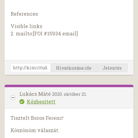
References
Visible links
2. mailto:[FOI #15934 email]
Hivatkozása ide
Jelentés
Lukács Máté
2020. október 21.
Kézbesített
Tisztelt Boros Ferenc!
Köszönöm válaszát.