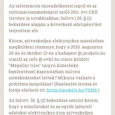
Az információs önrendelkezési jogról és az
információszabadságról szóló 2011. évi CXII.
törvény (a továbbiakban: Infotv.) 28. § (1)
bekezdése alapján a következő adatigénylést
terjesztem elő.
Kérem, szíveskedjen elektronikus másolatban
megküldeni részemre, hogy a 2020. augusztus
28-án és október 12-én a budapest @ jarokelo.hu
címről az info @ evkf.hu címre küldött
"Megállni tilos" tárgyú közérdekű
bejelentéssel kapcsolatban milyen
intézkedéseket tettek? Mikorra várható a
probléma megoldása? (Bejelentés leírása és
fotója elérhető itt:
https://jarokelo.hu/70336
)
Az Infotv. 30. § (2) bekezdése szerint kérem,
hogy a másolatokat és az egyéb igényelt
adatokat elektronikus úton szíveskedjen