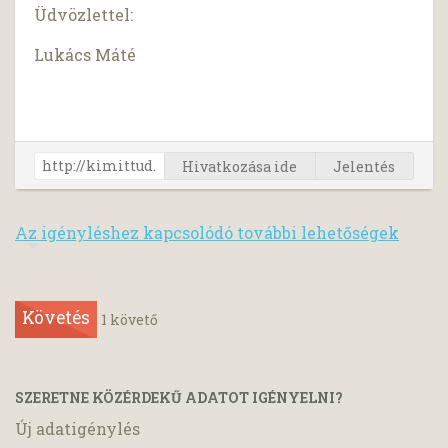
Üdvözlettel:
Lukács Máté
Hivatkozása ide
Jelentés
Az igényléshez kapcsolódó további lehetőségek
Követés
1
követő
SZERETNE KÖZÉRDEKŰ ADATOT IGÉNYELNI?
Új adatigénylés