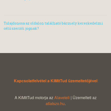
Tulajdonosa az oldalon található bármely kereskedelmi
célú szerzői jognak?
Kapcsolatfelvétel a KiMitTud üzemeltetőjével
A KiMitTud motorja az
Alaveteli
| Üzemelteti az
atlatszo.hu
.