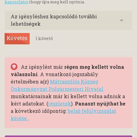
kapcsolatot
ihogy újra meg kell nyitnia.
Az igényléshez kapcsolódó további
lehetőségek
Követés
1
követő
Az igénylést már
régen meg kellett volna
válaszolni
. A vonatkozó jogszabály
értelmében a(z)
Mátraszőlős Község
Önkormányzat Polgármesteri Hivatal
munkatársainak már ki kellett volna adniuk a
kért adatokat. (
részletek
).
Panaszt nyújthat be
a következő időpontig:
belső felülvizsgálat
kérése
.