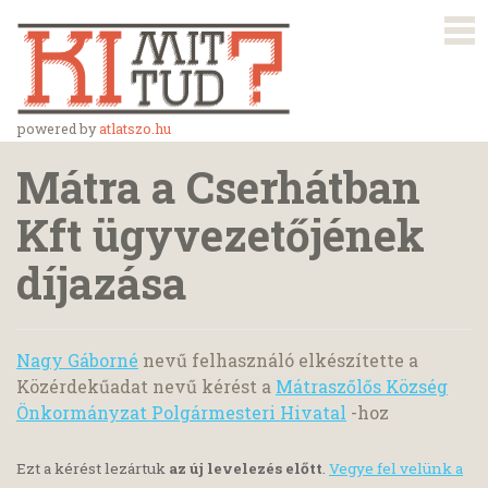
powered by
atlatszo.hu
Mátra a Cserhátban
Kft ügyvezetőjének
díjazása
Nagy Gáborné
nevű felhasználó elkészítette a
Közérdekűadat nevű kérést a
Mátraszőlős Község
Önkormányzat Polgármesteri Hivatal
-hoz
Ezt a kérést lezártuk
az új levelezés előtt
.
Vegye fel velünk a