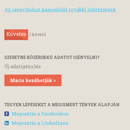
Az igényléshez kapcsolódó további lehetőségek
Követés
1
követő
SZERETNE KÖZÉRDEKŰ ADATOT IGÉNYELNI?
Új adatigénylés
Máris kezdhetjük »
TEGYEN LÉPÉSEKET A MEGISMERT TÉNYEK ALAPJÁN
Megosztás a Facebookon
Megosztás a Linkedinen