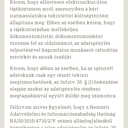
Kérem, hogy előzetesen elektronikus úton
tájékoztasson arról, amennyiben a kért
iratmásolatokra tekintettel költségtérítést
állapítana meg. Ebben az esetben kérem, hogy
a tájékoztatásban mellékeljen
dokumentumlistát, dokumentumonként
tüntesse fel az oldalszámot, az adatigénylés
teljesítésével kapcsolatos munkaerő-ráfordítás
mértékét és annak óradíját.
Kérem, hogy abban az esetben, ha az igényelt
adatoknak csak egy részét tekinti
megismerhetőnek, az Infotv. 30. § (1) bekezdése
alapján azokat az adatigénylés részbeni
megtagadásával együtt küldje meg számomra.
Felhívom szíves figyelmét, hogy a Nemzeti
Adatvédelmi és Információszabadság Hatóság
NAIH/2015/4710/2/V. számú állásfoglalásából
következően a jelen adatigénylés az Infotv. 29.