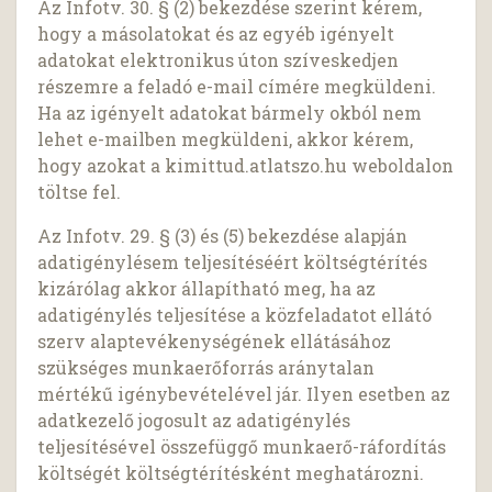
Az Infotv. 30. § (2) bekezdése szerint kérem,
hogy a másolatokat és az egyéb igényelt
adatokat elektronikus úton szíveskedjen
részemre a feladó e-mail címére megküldeni.
Ha az igényelt adatokat bármely okból nem
lehet e-mailben megküldeni, akkor kérem,
hogy azokat a kimittud.atlatszo.hu weboldalon
töltse fel.
Az Infotv. 29. § (3) és (5) bekezdése alapján
adatigénylésem teljesítéséért költségtérítés
kizárólag akkor állapítható meg, ha az
adatigénylés teljesítése a közfeladatot ellátó
szerv alaptevékenységének ellátásához
szükséges munkaerőforrás aránytalan
mértékű igénybevételével jár. Ilyen esetben az
adatkezelő jogosult az adatigénylés
teljesítésével összefüggő munkaerő-ráfordítás
költségét költségtérítésként meghatározni.