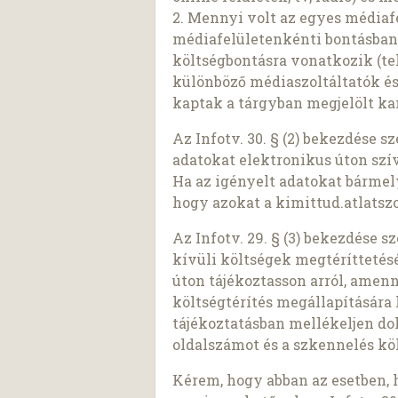
2. Mennyi volt az egyes médiaf
médiafelületenkénti bontásban
költségbontásra vonatkozik (tehá
különböző médiaszoltáltatók és
kaptak a tárgyban megjelölt k
Az Infotv. 30. § (2) bekezdése 
adatokat elektronikus úton szí
Ha az igényelt adatokat bárme
hogy azokat a kimittud.atlatszo
Az Infotv. 29. § (3) bekezdése 
kívüli költségek megtéríttetés
úton tájékoztasson arról, amen
költségtérítés megállapítására 
tájékoztatásban mellékeljen d
oldalszámot és a szkennelés köl
Kérem, hogy abban az esetben, 