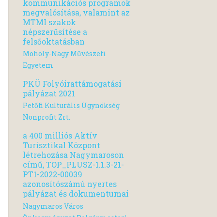
kommunikációs programok
megvalósítása, valamint az
MTMI szakok
népszerűsítése a
felsőoktatásban
Moholy-Nagy Művészeti
Egyetem
PKÜ Folyóirattámogatási
pályázat 2021
Petőfi Kulturális Ügynökség
Nonprofit Zrt.
a 400 milliós Aktív
Turisztikal Központ
létrehozása Nagymaroson
című, TOP_PLUSZ-1.1.3-21-
PT1-2022-00039
azonosítószámú nyertes
pályázat és dokumentumai
Nagymaros Város