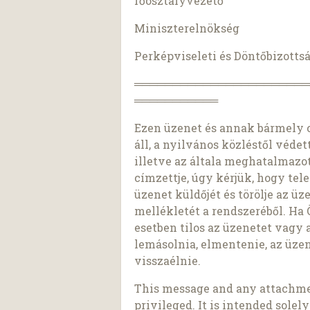
főosztályvezető
Miniszterelnökség
Perképviseleti és Döntőbizotts
═══════════════════════
═══════════
Ezen üzenet és annak bármely c
áll, a nyilvános közléstől védet
illetve az általa meghatalmazo
címzettje, úgy kérjük, hogy tele
üzenet küldőjét és törölje az ü
mellékletét a rendszeréből. Ha 
esetben tilos az üzenetet vagy
lemásolnia, elmentenie, az üze
visszaélnie.
This message and any attachmen
privileged. It is intended solely