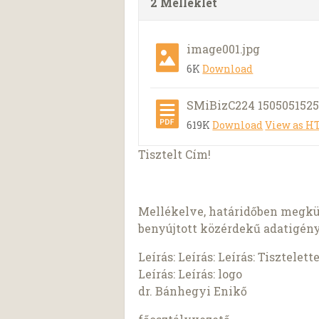
2 Melléklet
image001.jpg
6K
Download
SMiBizC224 1505051525
619K
Download
View as 
Tisztelt Cím!
Mellékelve, határidőben megkü
benyújtott közérdekű adatigény
Leírás: Leírás: Leírás: Tisztelette
Leírás: Leírás: logo
dr. Bánhegyi Enikő