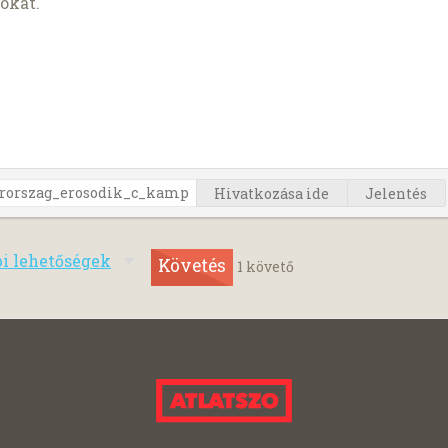
okat.
Hivatkozása ide
Jelentés
bi lehetőségek
Követés
1
követő