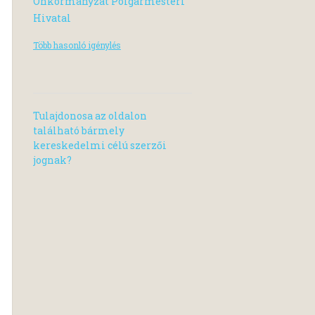
Önkormányzat Polgármesteri
Hivatal
Több hasonló igénylés
Tulajdonosa az oldalon
található bármely
kereskedelmi célú szerzői
jognak?