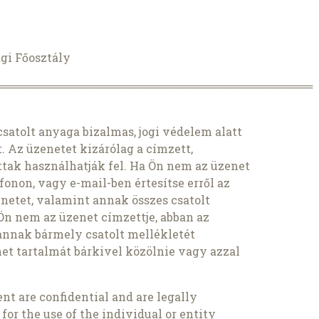
ági Főosztály
════════════════════════════════════════
satolt anyaga bizalmas, jogi védelem alatt
t. Az üzenetet kizárólag a címzett,
ttak használhatják fel. Ha Ön nem az üzenet
fonon, vagy e-mail-ben értesítse erről az
zenetet, valamint annak összes csatolt
Ön nem az üzenet címzettje, abban az
 annak bármely csatolt mellékletét
net tartalmát bárkivel közölnie vagy azzal
t are confidential and are legally
 for the use of the individual or entity