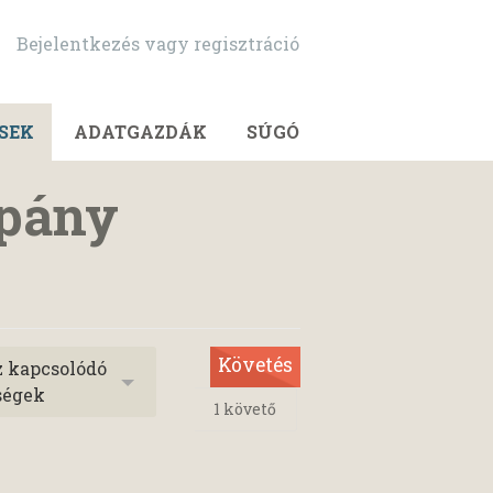
Bejelentkezés vagy regisztráció
SEK
ADATGAZDÁK
SÚGÓ
mpány
Követés
z kapcsolódó
ségek
1
követő