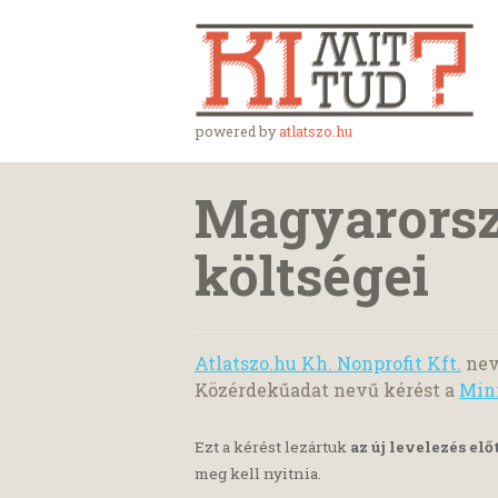
powered by
atlatszo.hu
Magyarorsz
költségei
Atlatszo.hu Kh. Nonprofit Kft.
nev
Közérdekűadat nevű kérést a
Min
Ezt a kérést lezártuk
az új levelezés elő
meg kell nyitnia.