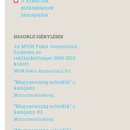
A KiMitTud
működésének
támogatása
HASONLÓ IGÉNYLÉSEK
Az MVM Paksi Atomerőmű
hirdetési és
reklámköltségei 2006-2012
között
MVM Paksi Atomerőmű Zrt.
"Magyarország erősödik" c.
kampány
Miniszterelnökség
"Magyarország erősödik" c.
kampány #2
Miniszterelnökség