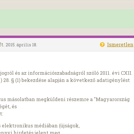
ft.
Ismeretlen
2015. április 18.
ogról és az információszabadságról szóló 2011. évi CXII.
) 28. § (1) bekezdése alapján a következő adatigénylést
kus másolatban megküldeni részemre a "Magyarország
gét, és
t:
s elektronikus médiában (újságok,
mennyi hirdetés jelent meg.