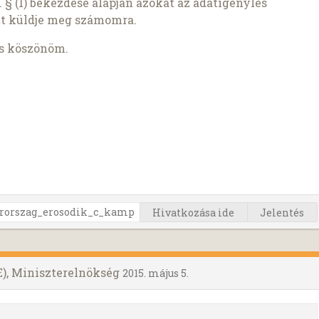
 § (1) bekezdése alapján azokat az adatigénylés
t küldje meg számomra.
is köszönöm.
Hivatkozása ide
Jelentés
), Miniszterelnökség
2015. május 5.