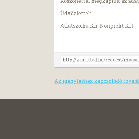
Köszönettel megkaptuk az adat
Üdvözlettel:
Atlatszo.hu Kh. Nonprofit Kft.
Az igényléshez kapcsolódó továb