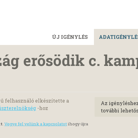
ÚJ IGÉNYLÉS
ADATIGÉNYLÉ
ág erősödik c. ka
ű felhasználó elkészítette a
Az igényléshe
iszterelnökség
-hoz
további lehető
tt
.
Vegye fel velünk a kapcsolatot
ihogy újra