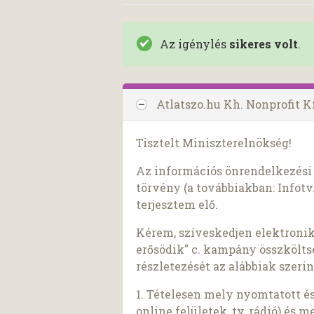
Az igénylés
sikeres volt
.
Atlatszo.hu Kh. Nonprofit K
Tisztelt Miniszterelnökség!
Az információs önrendelkezési j
törvény (a továbbiakban: Infotv.
terjesztem elő.
Kérem, szíveskedjen elektroni
erősödik" c. kampány összköltsé
részletezését az alábbiak szerin
1. Tételesen mely nyomtatott é
online felületek, tv, rádió) és 