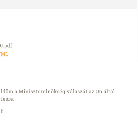
0.pdf
HTML
ldöm a Miniszterelnökség válaszát az Ön által
lésre.
l: