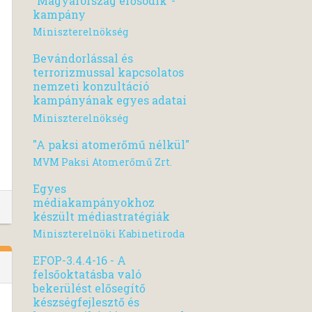
"Magyarország erősödik"-
kampány
Miniszterelnökség
Bevándorlással és
terrorizmussal kapcsolatos
nemzeti konzultáció
kampányának egyes adatai
Miniszterelnökség
"A paksi atomerőmű nélkül"
MVM Paksi Atomerőmű Zrt.
Egyes
médiakampányokhoz
készült médiastratégiák
Miniszterelnöki Kabinetiroda
EFOP-3.4.4-16 - A
felsőoktatásba való
bekerülést elősegítő
készségfejlesztő és