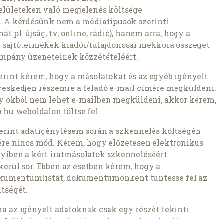
elületeken való megjelenés költsége
. A kérdésünk nem a médiatípusok szerinti
t pl. újság, tv, online, rádió), hanem arra, hogy a
 sajtótermékek kiadói/tulajdonosai mekkora összeget
ampány üzeneteinek közzétételéért.
szerint kérem, hogy a másolatokat és az egyéb igényelt
veskedjen részemre a feladó e-mail címére megküldeni.
ly okból nem lehet e-mailben megküldeni, akkor kérem,
.hu weboldalon töltse fel.
szerint adatigénylésem során a szkennelés költségén
ére nincs mód. Kérem, hogy előzetesen elektronikus
nyiben a kért iratmásolatok szkenneléséért
kerül sor. Ebben az esetben kérem, hogy a
okumentumlistát, dokumentumonként tüntesse fel az
tségét.
ha az igényelt adatoknak csak egy részét tekinti