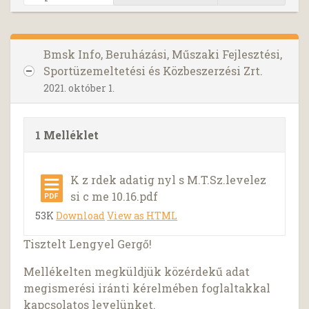
Bmsk Info, Beruházási, Műszaki Fejlesztési,
Sportüzemeltetési és Közbeszerzési Zrt.
2021. október 1.
1 Melléklet
K z rdek adatig nyl s M.T.Sz.levelez
si c me 10.16.pdf
53K
Download
View as HTML
Tisztelt Lengyel Gergő!
Mellékelten megküldjük közérdekű adat
megismerési iránti kérelmében foglaltakkal
kapcsolatos levelünket.