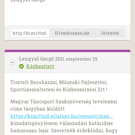
Hivatkozása ide
Jelentés
Lengyel Gergő
2021. szeptember 29.
Kézbesített
Tisztelt Beruházási, Műszaki Fejlesztési,
Sportüzemeltetési és Közbeszerzési Zrt.!
Magyar Táncsport Szakszövetség levelezési
címe tárgyban küldött
https://kimittud.atlatszo.hu/request/mag...
közadatigénylésem válaszadási határideje
hamarosan lejár. Szeretnék érdeklődni, hogy