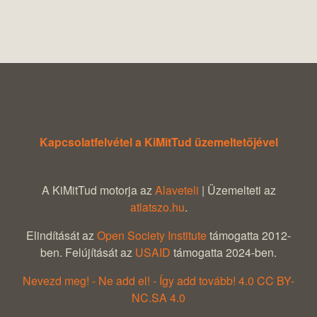
Kapcsolatfelvétel a KiMitTud üzemeltetőjével
A KiMitTud motorja az
Alaveteli
| Üzemelteti az
atlatszo.hu
.
Elindítását az
Open Society Institute
támogatta 2012-
ben. Felújítását az
USAID
támogatta 2024-ben.
Nevezd meg! - Ne add el! - Így add tovább! 4.0 CC BY-
NC.SA 4.0