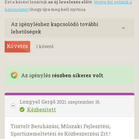
Ezt a kérést lezártuk
az új levelezés előtt
.
Vegye fel velünk a
kapcsolatot
ihogy újra meg kell nyitnia.
Az igényléshez kapcsolódó további
lehetőségek
Követés
1
követő
Az igénylés
részben sikeres volt
.
Lengyel Gergő
2021. szeptember 16.
Kézbesített
Tisztelt Beruházási, Műszaki Fejlesztési,
Sportüzemeltetési és Közbeszerzési Zrt.!