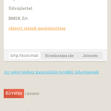
Üdvözlettel:
BMSK Zrt.
idézett részek megjelenítése
Hivatkozása ide
Jelentés
Az igényléshez kapcsolódó további lehetőségek
Követés
1
követő