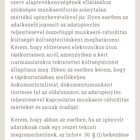
szerv alaptevékenységének ellátásához
szükséges munkaerőforrás aránytalan
mértékű igénybevételével jár. Ilyen esetben az
adatkezelő jogosult az adatigénylés
teljesítésével összefüggő munkaerő-ráfordítás
költségét költségtérítésként meghatározni.
Kérem, hogy előzetesen elektronikus úton
tájékoztasson arról, amennyiben a kért
iratmásolatokra tekintettel költségtérítést
állapítana meg. Ebben az esetben kérem, hogy
a tájékoztatásban mellékeljen
dokumentumlistát, dokumentumonként
tüntesse fel az oldalszámot, az adatigénylés
teljesítésével kapcsolatos munkaerő-ráfordítás
mértékét és annak óradíját.
Kérem, hogy abban az esetben, ha az igényelt
adatoknak csak egy részét tekinti
megismerhetőnek, az Infotv. 30. § (1) bekezdése