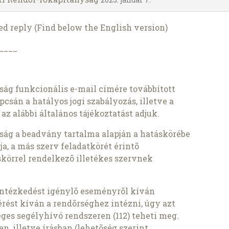
 reply (Find below the English version)
____
ág funkcionális e-mail címére továbbított
sán a hatályos jogi szabályozás, illetve a
az alábbi általános tájékoztatást adjuk.
ág a beadvány tartalma alapján a hatáskörébe
a, a más szerv feladatkörét érintõ
skörrel rendelkezõ illetékes szervnek
ntézkedést igénylõ eseményrõl kíván
rést kíván a rendõrséghez intézni, úgy azt
ges segélyhívó rendszeren (112) teheti meg.
n, illetve írásban (lehetõség szerint