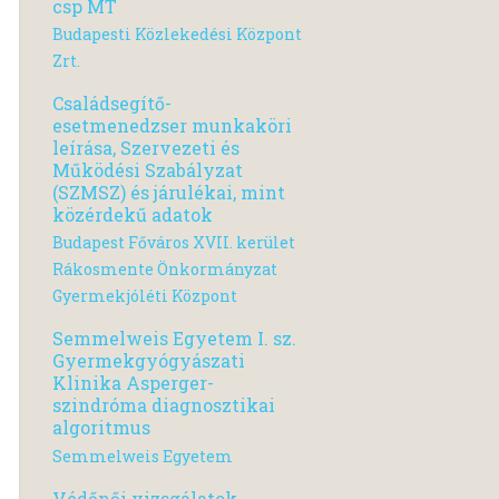
csp MT
Budapesti Közlekedési Központ
Zrt.
Családsegítő-
esetmenedzser munkaköri
leírása, Szervezeti és
Működési Szabályzat
(SZMSZ) és járulékai, mint
közérdekű adatok
Budapest Főváros XVII. kerület
Rákosmente Önkormányzat
Gyermekjóléti Központ
Semmelweis Egyetem I. sz.
Gyermekgyógyászati
Klinika Asperger-
szindróma diagnosztikai
algoritmus
Semmelweis Egyetem
Védőnői vizsgálatok