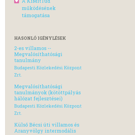
A KiMitTud
működésének
támogatása
HASONLÓ IGÉNYLÉSEK
2-es villamos --
Megvalósíthatósági
tanulmány
Budapesti Közlekedési Központ
Zrt.
Megvalósíthatósági
tanulmányok (kötöttpályás
hálózat fejlesztései)
Budapesti Közlekedési Központ
Zrt.
Külső Bécsi úti villamos és
Aranyvölgy intermodális