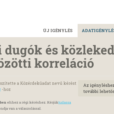
ÚJ IGÉNYLÉS
ADATIGÉNYLÉ
 dugók és közleked
özötti korreláció
szítette a Közérdekűadat nevű kérést
Az igényléshe
g
-hoz
további lehető
yben
ehhez a régi kéréshez. Kérjük
tudassa
ndja van a válaszolással.