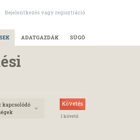
Bejelentkezés vagy regisztráció
SEK
ADATGAZDÁK
SÚGÓ
ési
Követés
z kapcsolódó
ségek
1
követő