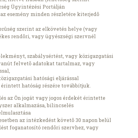
ség Ügyintézési Portálján
) az esemény minden részletére kiterjedõ
zerûség szerint az elkövetés helye (vagy
tékes rendõri, vagy ügyészségi szervnél
ekményt, szabálysértést, vagy közigazgatási
yanút felvetõ adatokat tartalmaz, vagy
sal,
közigazgatási hatósági eljárással
érintett hatóság részére továbbítjuk.
s az Ön jogát vagy jogos érdekét érintette
kényszer alkalmazása, bilincselés
 elmulasztása
esetben az intézkedést követõ 30 napon belül
dést foganatosító rendõri szervhez, vagy