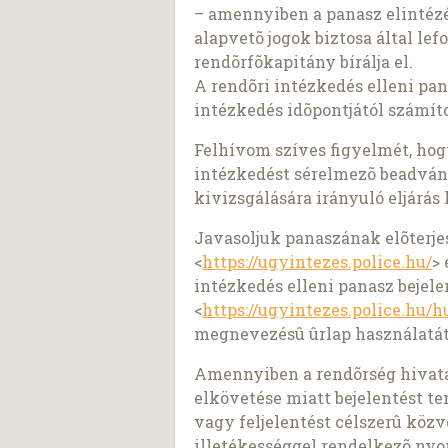
– amennyiben a panasz elintézé
alapvetõ jogok biztosa által le
rendõrfõkapitány bírálja el.
A rendõri intézkedés elleni pan
intézkedés idõpontjától számítot
Felhívom szíves figyelmét, hogy
intézkedést sérelmezõ beadván
kivizsgálására irányuló eljár
Javasoljuk panaszának elõterje
<
https://ugyintezes.police.hu/
>
intézkedés elleni panasz bejele
<
https://ugyintezes.police.hu/hu
megnevezésû ûrlap használatát
Amennyiben a rendõrség hivatá
elkövetése miatt bejelentést ten
vagy feljelentést célszerû közv
illetékességgel rendelkezõ nyo