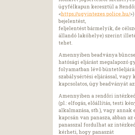
ügyfélkapun keresztül a Rendõr
<
https://ugyintezes.police.hu/
>
bejelentést,
feljelentést bármelyik, de céls
állandó lakóhelye) szerint ille
tehet.
Amennyiben beadványa bûncsel
hatósági eljárást megalapozó g
folyamatban lévõ büntetõeljárás
szabálysértési eljárással, vagy 
kapcsolatos, úgy beadványát az 
Amennyiben a rendõri intézkedé
(pl.: elfogás, elõállítás, testi 
alkalmazása, stb.), vagy annak
kapcsán van panasza, abban az 
panasszal fordulhat az intézke
kérheti, hogy panaszát