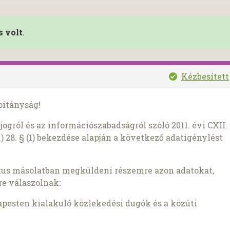
s volt
.
Kézbesített
pitányság!
ogról és az információszabadságról szóló 2011. évi CXII.
) 28. § (1) bekezdése alapján a következő adatigénylést
kus másolatban megküldeni részemre azon adatokat,
e válaszolnak:
pesten kialakuló közlekedési dugók és a közúti