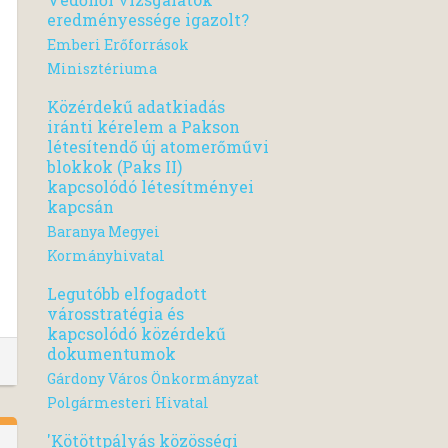
eredményessége igazolt?
Emberi Erőforrások
Minisztériuma
Közérdekű adatkiadás
iránti kérelem a Pakson
létesítendő új atomerőművi
blokkok (Paks II)
kapcsolódó létesítményei
kapcsán
Baranya Megyei
Kormányhivatal
Legutóbb elfogadott
városstratégia és
kapcsolódó közérdekű
dokumentumok
Gárdony Város Önkormányzat
Polgármesteri Hivatal
'Kötöttpályás közösségi