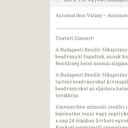
Automatikus Válasz – Automated
____________________________
Tisztelt Címzett!
A Budapesti Rendõr-fõkapitánys
beadványát fogadtuk, annak kapc
Rendõrség belsõ normái alapján 
A Budapesti Rendõr-fõkapitánys
tartozó beadványokat kivizsgálj
beadványokat az eljárásra hatá
továbbítja.
Amennyiben azonnali rendõri i
bejelentést tenni vagy segélyké
a nap 24 órájában hívható egysé
Konkrét jogsértésrõl személyese