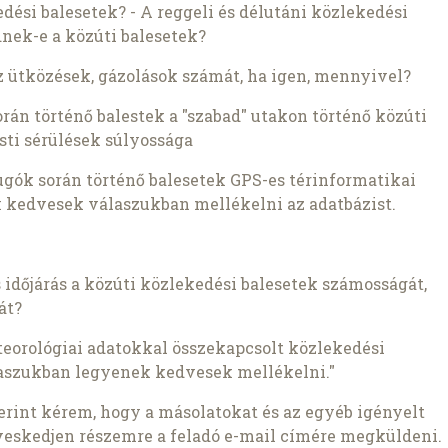
ési balesetek? - A reggeli és délutáni közlekedési
nek-e a közúti balesetek?
z ütközések, gázolások számát, ha igen, mennyivel?
rán történő balestek a "szabad" utakon történő közúti
testi sérülések súlyossága
ók során történő balesetek GPS-es térinformatikai
ek kedvesek válaszukban mellékelni az adatbázist.
 időjárás a közúti közlekedési balesetek számosságát,
át?
orológiai adatokkal összekapcsolt közlekedési
laszukban legyenek kedvesek mellékelni."
szerint kérem, hogy a másolatokat és az egyéb igényelt
veskedjen részemre a feladó e-mail címére megküldeni.