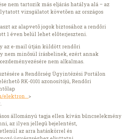
se nem tartozik más eljárás hatálya alá – az
folytatott vizsgálatot követõen az országos
aszt az alapvetõ jogok biztosához a rendõri
t 1 éven belül lehet elõterjeszteni.
 az e-mail útján küldött rendõri
y nem minõsül írásbelinek, ezért annak
ás kezdeményezésére nem alkalmas.
sztésére a Rendõrség Ügyintézési Portálon
 elérhetõ RK-0101 azonosítójú, Rendõri
ntõlap
/elektron...
>
.
sos állományú tagja ellen kíván bûncselekmény
ni, az ilyen jellegû bejelentést,
etlenül az arra hatáskörrel és
mozó ügyészséghez eljuttatni.