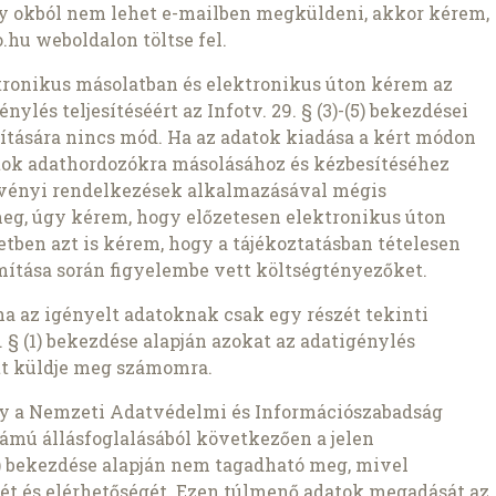
ly okból nem lehet e-mailben megküldeni, akkor kérem,
.hu weboldalon töltse fel.
ronikus másolatban és elektronikus úton kérem az
nylés teljesítéséért az Infotv. 29. § (3)-(5) bekezdései
pítására nincs mód. Ha az adatok kiadása a kért módon
atok adathordozókra másolásához és kézbesítéséhez
rvényi rendelkezések alkalmazásával mégis
meg, úgy kérem, hogy előzetesen elektronikus úton
setben azt is kérem, hogy a tájékoztatásban tételesen
ámítása során figyelembe vett költségtényezőket.
ha az igényelt adatoknak csak egy részét tekinti
 § (1) bekezdése alapján azokat az adatigénylés
t küldje meg számomra.
gy a Nemzeti Adatvédelmi és Információszabadság
ámú állásfoglalásából következően a jelen
1b) bekezdése alapján nem tagadható meg, mivel
ét és elérhetőségét. Ezen túlmenő adatok megadását az