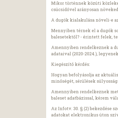
Mikor történnek közúti közleked
csúcsidővel arányosan növeked
A dugók kialakulása növeli-e a
Mennyiben térnek el a dugók so
balesetektől? - érintett felek, 
Amennyiben rendelkeznek a dug
adataival (2020-2024.), legyen
Kiegészítő kérdés:
Hogyan befolyásolja az aktuális
minőségét, sérülések súlyosság
Amennyiben rendelkeznek mete
baleset adatbázissal, kérem vá
Az Infotv. 30. § (2) bekezdése 
adatokat elektronikus úton szí