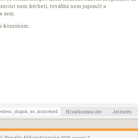
szerint nem kérheti, továbbá nem jogosult a
e sem.
is köszönöm.
Hivatkozása ide
Jelentés
ti Rendőr-főkapitányság
2025. január 7.