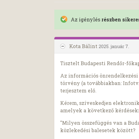
Az igénylés
részben sikere
Kota Bálint
2025. január 7.
Tisztelt Budapesti Rendőr-főka
Az információs önrendelkezési j
törvény (a továbbiakban: Infotv.
terjesztem elő.
Kérem, szíveskedjen elektroni
amelyek a következő kérdésekr
"Milyen összefüggés van a Buda
közlekedési balesetek között?