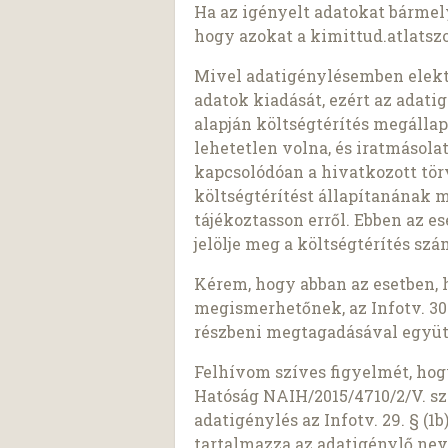
Ha az igényelt adatokat bárme
hogy azokat a kimittud.atlatszo
Mivel adatigénylésemben elekt
adatok kiadását, ezért az adatigé
alapján költségtérítés megálla
lehetetlen volna, és iratmásol
kapcsolódóan a hivatkozott tö
költségtérítést állapítanának 
tájékoztasson erről. Ebben az e
jelölje meg a költségtérítés sz
Kérem, hogy abban az esetben, 
megismerhetőnek, az Infotv. 30.
részbeni megtagadásával együt
Felhívom szíves figyelmét, ho
Hatóság NAIH/2015/4710/2/V. sz
adatigénylés az Infotv. 29. § (
tartalmazza az adatigénylő nev