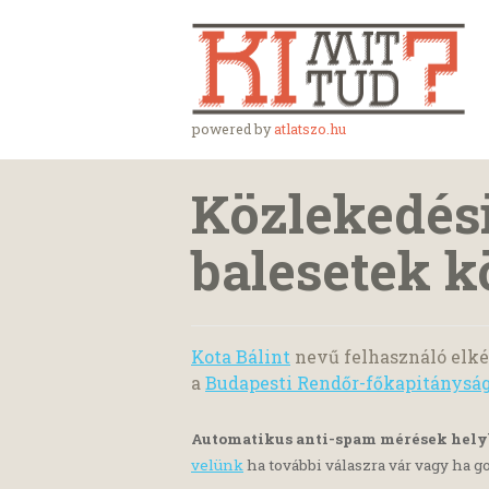
powered by
atlatszo.hu
Közlekedési
balesetek k
Kota Bálint
nevű felhasználó elké
a
Budapesti Rendőr-főkapitánysá
Automatikus anti-spam mérések hel
velünk
ha további válaszra vár vagy ha go