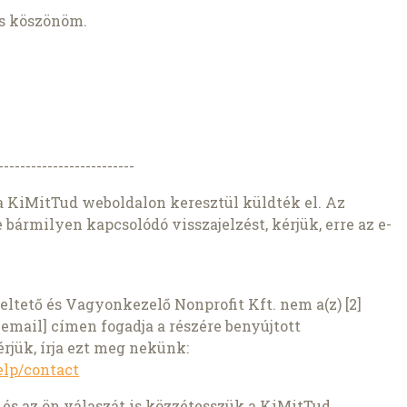
is köszönöm.
-------------------------
a KiMitTud weboldalon keresztül küldték el. Az
e bármilyen kapcsolódó visszajelzést, kérjük, erre az e-
ltető és Vagyonkezelő Nonprofit Kft. nem a(z) [2]
email] címen fogadja a részére benyújtott
rjük, írja ezt meg nekünk:
elp/contact
 és az ön válaszát is közzétesszük a KiMitTud