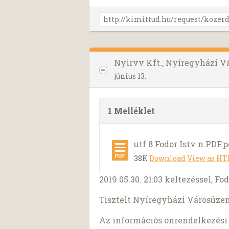
Nyirvv Kft., Nyíregyházi V
június 13.
1 Melléklet
utf 8 Fodor Istv n.PDF.p
38K
Download
View as H
2019.05.30. 21:03 keltezéssel, Fod
Tisztelt Nyíregyházi Városüzem
Az információs önrendelkezési j