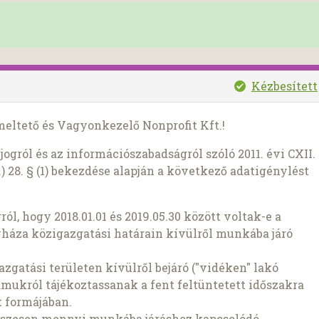
Kézbesített
eltető és Vagyonkezelő Nonprofit Kft.!
ogról és az információszabadságról szóló 2011. évi CXII.
) 28. § (1) bekezdése alapján a következő adatigénylést
l, hogy 2018.01.01 és 2019.05.30 között voltak-e a
za közigazgatási határain kívülről munkába járó
gatási területen kívülről bejáró ("vidéken" lakó
mukról tájékoztassanak a fent feltüntetett időszakra
 formájában.
összesen mennyi munkába járáshoz kapcsolódó