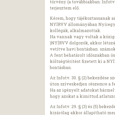
törvény (a továbbiakban: Infotv.
terjesztem elő.
Kérem, hogy tájékoztassanak arró
NYÍRVV állományában Nyíregyhá
kollégák, alkalmazottak.
Ha vannak vagy voltak a közigaz
)NYÍRVV dolgozók, akkor létszá
vetítve havi bontásban. számok
A fent behatárolt időszakban 
költségtérítést fizetett ki a 
bontásban.
Az Infotv. 30. § (2) bekezdése 
úton szíveskedjen részemre a f
Ha az igényelt adatokat bárme
hogy azokat a kimittud.atlatszo
Az Infotv. 29. § (3) és (5) beke
kizárólag akkor állapítható meg,