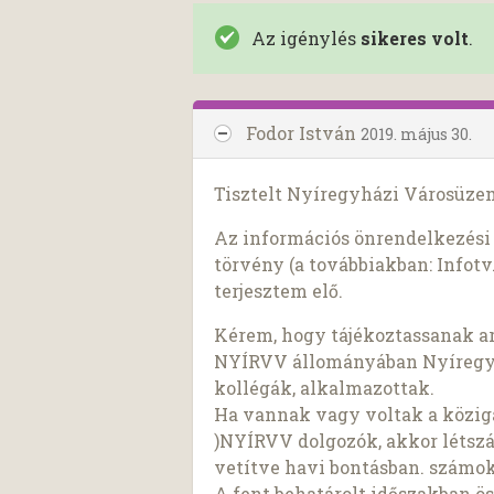
Az igénylés
sikeres volt
.
Fodor István
2019. május 30.
Tisztelt Nyíregyházi Városüzem
Az információs önrendelkezési j
törvény (a továbbiakban: Infotv.
terjesztem elő.
Kérem, hogy tájékoztassanak arró
NYÍRVV állományában Nyíregyhá
kollégák, alkalmazottak.
Ha vannak vagy voltak a közigaz
)NYÍRVV dolgozók, akkor létszá
vetítve havi bontásban. számok
A fent behatárolt időszakban 