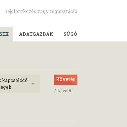
Bejelentkezés vagy regisztráció
SEK
ADATGAZDÁK
SÚGÓ
Követés
z kapcsolódó
ségek
1
követő