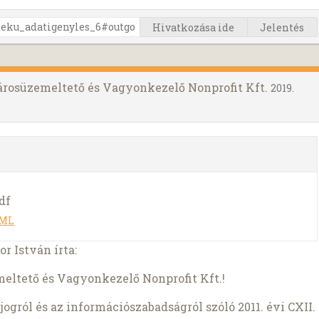
Hivatkozása ide
Jelentés
árosüzemeltető és Vagyonkezelő Nonprofit Kft.
2019.
df
TML
or István írta:
eltető és Vagyonkezelő Nonprofit Kft.!
ogról és az információszabadságról szóló 2011. évi CXII.