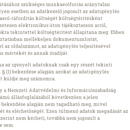
átásához szükséges munkaerőforrás aránytalan
lyen esetben az adatkezelő jogosult az adatigénylés
aerő-ráfordítás költségét költségtérítésként
etesen elektronikus úton tájékoztasson arról,
kra tekintettel költségtérítést állapítana meg. Ebben
oztatásban mellékeljen dokumentumlistát,
az oldalszámot, az adatigénylés teljesítésével
s mértékét és annak óradíját.
ha az igényelt adatoknak csak egy részét tekinti
 § (1) bekezdése alapján azokat az adatigénylés
t küldje meg számomra.
gy a Nemzeti Adatvédelmi és Információszabadság
ámú állásfoglalásából következően a jelen
1b) bekezdése alapján nem tagadható meg, mivel
ét és elérhetőségét. Ezen túlmenő adatok megadását az
szerint nem kérheti, továbbá nem jogosult a
e sem.