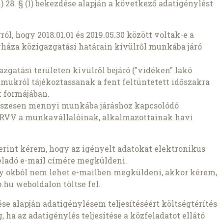
) 28. § (1) bekezdése alapján a következő adatigénylést
l, hogy 2018.01.01 és 2019.05.30 között voltak-e a
za közigazgatási határain kívülről munkába járó
gatási területen kívülről bejáró ("vidéken" lakó
mukról tájékoztassanak a fent feltüntetett időszakra
 formájában.
összesen mennyi munkába járáshoz kapcsolódó
NYÍRVV a munkavállalóinak, alkalmazottainak havi
szerint kérem, hogy az igényelt adatokat elektronikus
eladó e-mail címére megküldeni.
ly okból nem lehet e-mailben megküldeni, akkor kérem,
.hu weboldalon töltse fel.
zdése alapján adatigénylésem teljesítéséért költségtérítés
 ha az adatigénylés teljesítése a közfeladatot ellátó