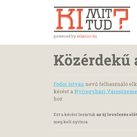
powered by
atlatszo.hu
Közérdekű 
Fodor István
nevű felhasználó elk
kérést a
Nyíregyházi Városüzemel
hoz
Ezt a kérést lezártuk
az új levelezés elő
meg kell nyitnia.