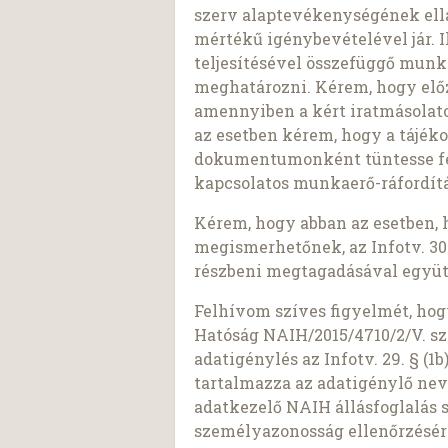
szerv alaptevékenységének ell
mértékű igénybevételével jár. I
teljesítésével összefüggő munk
meghatározni. Kérem, hogy előz
amennyiben a kért iratmásolato
az esetben kérem, hogy a tájék
dokumentumonként tüntesse fel 
kapcsolatos munkaerő-ráfordítá
Kérem, hogy abban az esetben, 
megismerhetőnek, az Infotv. 30.
részbeni megtagadásával együt
Felhívom szíves figyelmét, ho
Hatóság NAIH/2015/4710/2/V. sz
adatigénylés az Infotv. 29. § (
tartalmazza az adatigénylő nev
adatkezelő NAIH állásfoglalás 
személyazonosság ellenőrzésér