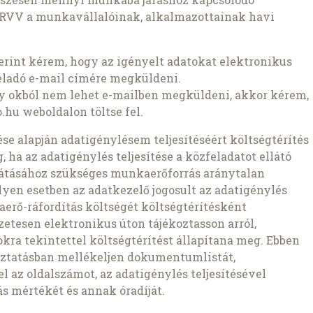
NYÍRVV a munkavállalóinak, alkalmazottainak havi
szerint kérem, hogy az igényelt adatokat elektronikus
eladó e-mail címére megküldeni.
ly okból nem lehet e-mailben megküldeni, akkor kérem,
.hu weboldalon töltse fel.
zdése alapján adatigénylésem teljesítéséért költségtérítés
 ha az adatigénylés teljesítése a közfeladatot ellátó
átásához szükséges munkaerőforrás aránytalan
lyen esetben az adatkezelő jogosult az adatigénylés
aerő-ráfordítás költségét költségtérítésként
etesen elektronikus úton tájékoztasson arról,
kra tekintettel költségtérítést állapítana meg. Ebben
oztatásban mellékeljen dokumentumlistát,
az oldalszámot, az adatigénylés teljesítésével
s mértékét és annak óradíját.