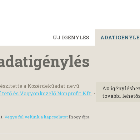
ÚJ IGÉNYLÉS
ADATIGÉNYLÉ
adatigénylés
észítette a Közérdekűadat nevű
Az igényléshe
tető és Vagyonkezelő Nonprofit Kft.
-
további lehető
tt
.
Vegye fel velünk a kapcsolatot
ihogy újra