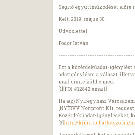
Segítő együttműködését előre 
Kelt: 2019. május 30.
Üdvözlettel:
Fodor István
------------------------------------------
Ezt a közérdekűadat-igénylést 
adatigénylésre a választ, illetv
mail címre küldje meg:
[1][FOI #12842 email]
Ha a(z) Nyíregyházi Városüzeme
[NYÍRVV Nonprofit Kft. request 
Közérdekűadat-igényléseket, ké
[3]
http://kimittud.atlatszo.hu/h
Jognyilatkozat: Ezt az üzenetet