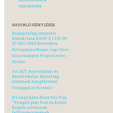
támogatása
HASONLÓ IGÉNYLÉSEK
Huszártelepi játszótér
kialakítása ÉAOP-5.1.1/B-09-
1F-2011-0002 keretében
Nyíregyháza Megyei Jogú Város
Önkormányzat Polgármesteri
Hivatal
Az OGY Honvédelmi és
Rendvédelmi Bizottság
ülésének hangfelvétel
Országgyűlés Hivatala
Nyíregyháza Búza téri Piac
"Virágzó piac futó és kúszó
kaspós növények
felfüggesztésének