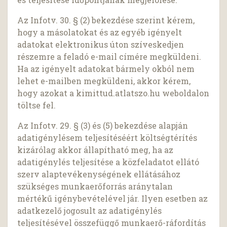
Az Infotv. 30. § (2) bekezdése szerint kérem,
hogy a másolatokat és az egyéb igényelt
adatokat elektronikus úton szíveskedjen
részemre a feladó e-mail címére megküldeni.
Ha az igényelt adatokat bármely okból nem
lehet e-mailben megküldeni, akkor kérem,
hogy azokat a kimittud.atlatszo.hu weboldalon
töltse fel.
Az Infotv. 29. § (3) és (5) bekezdése alapján
adatigénylésem teljesítéséért költségtérítés
kizárólag akkor állapítható meg, ha az
adatigénylés teljesítése a közfeladatot ellátó
szerv alaptevékenységének ellátásához
szükséges munkaerőforrás aránytalan
mértékű igénybevételével jár. Ilyen esetben az
adatkezelő jogosult az adatigénylés
teljesítésével összefüggő munkaerő-ráfordítás