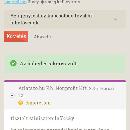
kapcsolatot
ihogy újra meg kell nyitnia.
Az igényléshez kapcsolódó további
lehetőségek
Követés
2
követő
Az igénylés
sikeres volt
.
Atlatszo.hu Kh. Nonprofit Kft.
2016. február
22.
Ismeretlen
Tisztelt Miniszterelnökség!
Az információs önrendelkezési jogról és az