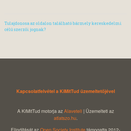
Tulajdonosa az oldalon található bármely kereskedelmi
célú szerzői jognak?
Kapcsolatfelvétel a KiMitTud üzemeltetőjével
A KiMitTud motorja az
Alaveteli
| Üzemelteti az
atlatszo.hu
.
Elindítását az
Open Society Institute
támogatta 2012-