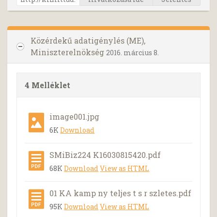
Közérdekű adatigénylés (ME),
Miniszterelnökség
2016. március 8.
4 Melléklet
image001.jpg
6K
Download
SMiBiz224 K16030815420.pdf
68K
Download
View as HTML
01 KA kamp ny teljes t s r szletes.pdf
95K
Download
View as HTML