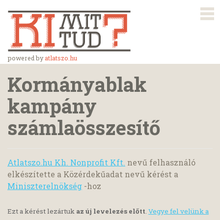
powered by
atlatszo.hu
Kormányablak
kampány
számlaösszesítő
Atlatszo.hu Kh. Nonprofit Kft.
nevű felhasználó
elkészítette a Közérdekűadat nevű kérést a
Miniszterelnökség
-hoz
Ezt a kérést lezártuk
az új levelezés előtt
.
Vegye fel velünk a