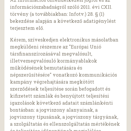
információszabadságról szóló 2011. évi CXII.
törvény (a továbbiakban: Infotv.) 28. § (1)
bekezdése alapján a következő adatigénylést
terjesztem elő.
Kérem, szíveskedjen elektronikus másolatban
megküldeni részemre az "Európai Unió
társfinanszírozásával megvalósult,
illetvemegvalósuló kormányablakok
működésének bemutatására és
népszerűsítésére" vonatkozó kommunikációs
kampány végrehajtására megkötött
szerződések teljesítése során befogadott és
kifizetett számlák és benyújtott teljesítési
igazolások következő adatait számlánkénti
bontásban: a jogviszony alanyainak, a
jogviszony típusának, a jogviszony tárgyának,
a szolgáltatás és ellenszolgáltatás mértékének
és teljesítése időpontjának megjelölése.