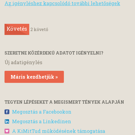
Az igényléshez kapcsolódó további lehetőségek
Követés
2
követő
SZERETNE KÖZÉRDEKŰ ADATOT IGÉNYELNI?
Új adatigénylés
Máris kezdhetjük »
TEGYEN LÉPÉSEKET A MEGISMERT TÉNYEK ALAPJÁN
Megosztás a Facebookon
Megosztás a Linkedinen
A KiMitTud működésének támogatása