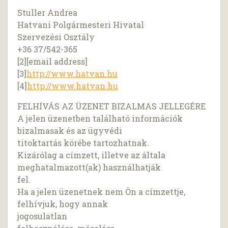
Stuller Andrea
Hatvani Polgármesteri Hivatal
Szervezési Osztály
+36 37/542-365
[2][email address]
[3]
http://www.hatvan.hu
[4]
http://www.hatvan.hu
FELHÍVÁS AZ ÜZENET BIZALMAS JELLEGÉRE
A jelen üzenetben található információk
bizalmasak és az ügyvédi
titoktartás körébe tartozhatnak.
Kizárólag a címzett, illetve az általa
meghatalmazott(ak) használhatják
fel.
Ha a jelen üzenetnek nem Ön a címzettje,
felhívjuk, hogy annak
jogosulatlan