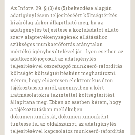
Az Infotv. 29. § (3) és (5) bekezdése alapján
adatigénylésem teljesítéséért költségtérítés
kizárólag akkor állapítható meg, ha az
adatigénylés teljesítése a közfeladatot ellátó
szerv alaptevékenységének ellátásához
szükséges munkaerőforrás aránytalan
mértékű igénybevételével jár. Ilyen esetben az
adatkezelő jogosult az adatigénylés
teljesítésével összefüggő munkaerő-ráfordítás
költségét költségtérítésként meghatározni.
Kérem, hogy előzetesen elektronikus úton
tájékoztasson arról, amennyiben a kért
iratmásolatokra tekintettel költségtérítést
állapítana meg. Ebben az esetben kérem, hogy
a tájékoztatásban mellékeljen
dokumentumlistát, dokumentumonként
tüntesse fel az oldalszámot, az adatigénylés
teljesítésével kapcsolatos munkaerő-ráfordítás