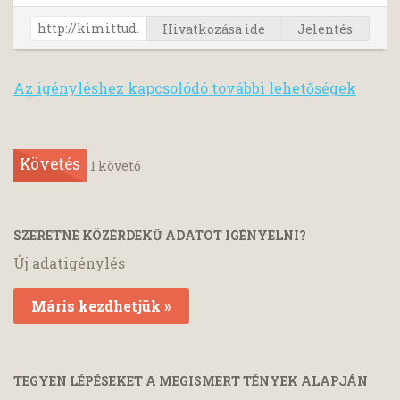
Hivatkozása ide
Jelentés
Az igényléshez kapcsolódó további lehetőségek
Követés
1
követő
SZERETNE KÖZÉRDEKŰ ADATOT IGÉNYELNI?
Új adatigénylés
Máris kezdhetjük »
TEGYEN LÉPÉSEKET A MEGISMERT TÉNYEK ALAPJÁN