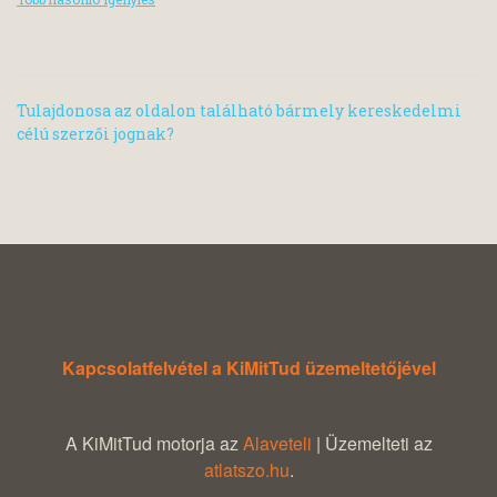
Tulajdonosa az oldalon található bármely kereskedelmi
célú szerzői jognak?
Kapcsolatfelvétel a KiMitTud üzemeltetőjével
A KiMitTud motorja az
Alaveteli
| Üzemelteti az
atlatszo.hu
.