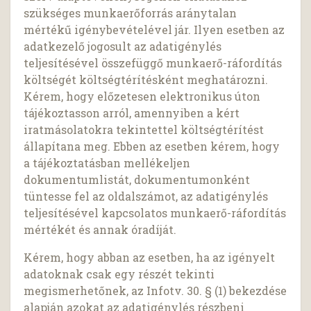
szükséges munkaerőforrás aránytalan
mértékű igénybevételével jár. Ilyen esetben az
adatkezelő jogosult az adatigénylés
teljesítésével összefüggő munkaerő-ráfordítás
költségét költségtérítésként meghatározni.
Kérem, hogy előzetesen elektronikus úton
tájékoztasson arról, amennyiben a kért
iratmásolatokra tekintettel költségtérítést
állapítana meg. Ebben az esetben kérem, hogy
a tájékoztatásban mellékeljen
dokumentumlistát, dokumentumonként
tüntesse fel az oldalszámot, az adatigénylés
teljesítésével kapcsolatos munkaerő-ráfordítás
mértékét és annak óradíját.
Kérem, hogy abban az esetben, ha az igényelt
adatoknak csak egy részét tekinti
megismerhetőnek, az Infotv. 30. § (1) bekezdése
alapján azokat az adatigénylés részbeni