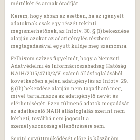
mértékét és annak óradíját.
Kérem, hogy abban az esetben, ha az igényelt
adatoknak csak egy részét tekinti
megismerhetőnek, az Infotv. 30. § (1) bekezdése
alapján azokat az adatigénylés részbeni
megtagadásával együtt küldje meg számomra.
Felhívom szíves figyelmét, hogy a Nemzeti
Adatvédelmi és Információszabadság Hatóság
NAIH/2015/4710/2/V. számú állásfoglalásából
következően a jelen adatigénylés az Infotv. 29.
§ (1b) bekezdése alapján nem tagadható meg,
mivel tartalmazza az adatigénylő nevét és
elérhetőségét. Ezen túlmenő adatok megadását
az adatkezelő NAIH állásfoglalás szerint nem
kérheti, továbbá nem jogosult a
személyazonosság ellenőrzésére sem.
Segítő együttműködését előre is köszönöm.