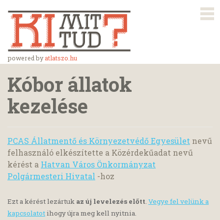
powered by
atlatszo.hu
Kóbor állatok
kezelése
PCAS Állatmentő és Környezetvédő Egyesület
nevű
felhasználó elkészítette a Közérdekűadat nevű
kérést a
Hatvan Város Önkormányzat
Polgármesteri Hivatal
-hoz
Ezt a kérést lezártuk
az új levelezés előtt
.
Vegye fel velünk a
kapcsolatot
ihogy újra meg kell nyitnia.