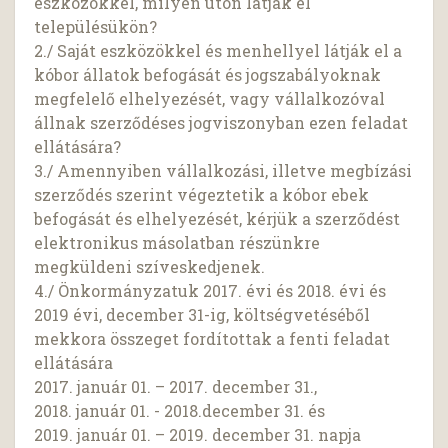
eszközökkel, milyen úton látják el
településükön?
2./ Saját eszközökkel és menhellyel látják el a
kóbor állatok befogását és jogszabályoknak
megfelelő elhelyezését, vagy vállalkozóval
állnak szerződéses jogviszonyban ezen feladat
ellátására?
3./ Amennyiben vállalkozási, illetve megbízási
szerződés szerint végeztetik a kóbor ebek
befogását és elhelyezését, kérjük a szerződést
elektronikus másolatban részünkre
megküldeni szíveskedjenek.
4./ Önkormányzatuk 2017. évi és 2018. évi és
2019 évi, december 31-ig, költségvetéséből
mekkora összeget fordítottak a fenti feladat
ellátására
2017. január 01. – 2017. december 31.,
2018. január 01. - 2018.december 31. és
2019. január 01. – 2019. december 31. napja