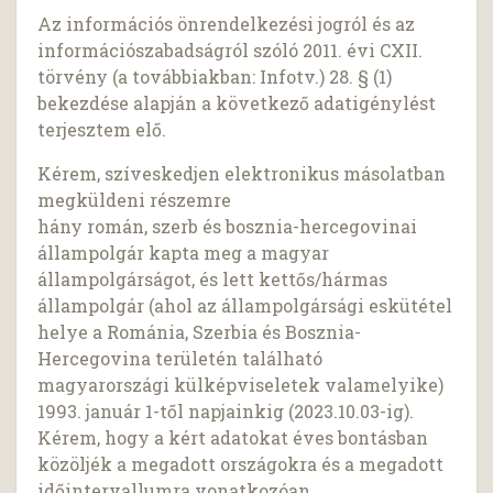
Az információs önrendelkezési jogról és az
információszabadságról szóló 2011. évi CXII.
törvény (a továbbiakban: Infotv.) 28. § (1)
bekezdése alapján a következő adatigénylést
terjesztem elő.
Kérem, szíveskedjen elektronikus másolatban
megküldeni részemre
hány román, szerb és bosznia-hercegovinai
állampolgár kapta meg a magyar
állampolgárságot, és lett kettős/hármas
állampolgár (ahol az állampolgársági eskütétel
helye a Románia, Szerbia és Bosznia-
Hercegovina területén található
magyarországi külképviseletek valamelyike)
1993. január 1-től napjainkig (2023.10.03-ig).
Kérem, hogy a kért adatokat éves bontásban
közöljék a megadott országokra és a megadott
időintervallumra vonatkozóan.