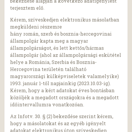
bekezdése alapján a következő adatigénylést
terjesztem elő.
Kérem, szíveskedjen elektronikus másolatban
megküldeni részemre
hány román, szerb és bosznia-hercegovinai
állampolgár kapta meg a magyar
állampolgárságot, és lett kettős/hármas
állampolgár (ahol az állampolgársági eskütétel
helye a Románia, Szerbia és Bosznia-
Hercegovina területén található
magyarországi külképviseletek valamelyike)
1993. január 1-től napjainkig (2023.10.03-ig).
Kérem, hogy a kért adatokat éves bontásban
közöljék a megadott országokra és a megadott
időintervallumra vonatkozóan.
Az Infotv. 30. § (2) bekezdése szerint kérem,
hogy a másolatokat és az egyéb igényelt
adatokat elektronikus úton szíveskedjen