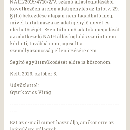
NAIH/2015/4710/2/V. számú állásfoglalásából
következően a jelen adatigénylés az Infotv. 29.
§ (1b) bekezdése alapján nem tagadható meg,
mivel tartalmazza az adatigénylő nevét és
elérhetőségét. Ezen túlmenő adatok megadását
az adatkezelő NAIH állásfoglalás szerint nem
kérheti, továbbá nem jogosult a
személyazonosság ellenőrzésére sem.
Segítő együttműködését előre is köszönöm.
Kelt: 2023. október 3.
Üdvözlettel:
Gyurkovics Virág
---------------------------------------------------------------
----
Ezt az e-mail címet használja, amikor erre az
igénylésre válaszol: