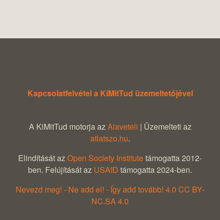
Kapcsolatfelvétel a KiMitTud üzemeltetőjével
A KiMitTud motorja az
Alaveteli
| Üzemelteti az
atlatszo.hu
.
Elindítását az
Open Society Institute
támogatta 2012-
ben. Felújítását az
USAID
támogatta 2024-ben.
Nevezd meg! - Ne add el! - Így add tovább! 4.0 CC BY-
NC.SA 4.0