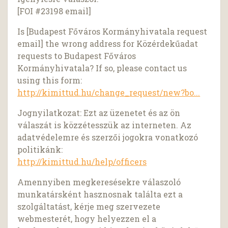
[FOI #23198 email]
Is [Budapest Főváros Kormányhivatala request
email] the wrong address for Közérdekűadat
requests to Budapest Főváros
Kormányhivatala? If so, please contact us
using this form:
http://kimittud.hu/change_request/new?bo...
Jognyilatkozat: Ezt az üzenetet és az ön
válaszát is közzétesszük az interneten. Az
adatvédelemre és szerzői jogokra vonatkozó
politikánk:
http://kimittud.hu/help/officers
Amennyiben megkeresésekre válaszoló
munkatársként hasznosnak találta ezt a
szolgáltatást, kérje meg szervezete
webmesterét, hogy helyezzen el a