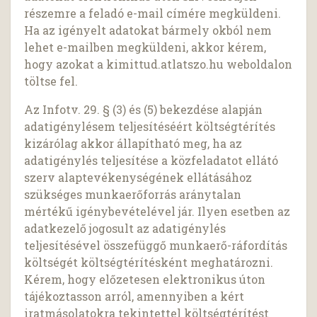
részemre a feladó e-mail címére megküldeni.
Ha az igényelt adatokat bármely okból nem
lehet e-mailben megküldeni, akkor kérem,
hogy azokat a kimittud.atlatszo.hu weboldalon
töltse fel.
Az Infotv. 29. § (3) és (5) bekezdése alapján
adatigénylésem teljesítéséért költségtérítés
kizárólag akkor állapítható meg, ha az
adatigénylés teljesítése a közfeladatot ellátó
szerv alaptevékenységének ellátásához
szükséges munkaerőforrás aránytalan
mértékű igénybevételével jár. Ilyen esetben az
adatkezelő jogosult az adatigénylés
teljesítésével összefüggő munkaerő-ráfordítás
költségét költségtérítésként meghatározni.
Kérem, hogy előzetesen elektronikus úton
tájékoztasson arról, amennyiben a kért
iratmásolatokra tekintettel költségtérítést