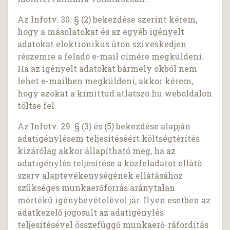
Az Infotv. 30. § (2) bekezdése szerint kérem,
hogy a másolatokat és az egyéb igényelt
adatokat elektronikus úton szíveskedjen
részemre a feladó e-mail címére megküldeni.
Ha az igényelt adatokat bármely okból nem
lehet e-mailben megküldeni, akkor kérem,
hogy azokat a kimittud.atlatszo.hu weboldalon
töltse fel.
Az Infotv. 29. § (3) és (5) bekezdése alapján
adatigénylésem teljesítéséért költségtérítés
kizárólag akkor állapítható meg, ha az
adatigénylés teljesítése a közfeladatot ellátó
szerv alaptevékenységének ellátásához
szükséges munkaerőforrás aránytalan
mértékű igénybevételével jár. Ilyen esetben az
adatkezelő jogosult az adatigénylés
teljesítésével összefüggő munkaerő-ráfordítás