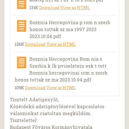
131K
Download
View as HTML
Bosznia Hercegovina p rom n szerb
honos tottak sz ma 1997 2023
2023.10.04.pdf
126K
Download
View as HTML
Bosznia Hercegovina Rom nia s
Szerbia k lk pviseletein esk t tett
Bosznia hercegovinai rom n szerb
honos tottak sz ma 2023.10.04.pdf
109K
Download
View as HTML
Tisztelt Adatigénylő,
Közérdekű adatigénylésével kapcsolatos
válaszunkat csatoltan megküldöm.
Tisztelettel:
Budapest Főváros Kormányhivatala