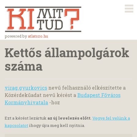
powered by
atlatszo.hu
Kettős állampolgárok
száma
virag.gyurkovics
nevű felhasználó elkészítette a
Közérdekűadat nevű kérést a
Budapest Főváros
Kormányhivatala
-hoz
Ezt a kérést lezártuk
az új levelezés előtt
.
Vegye fel velünk a
kapcsolatot
ihogy újra meg kell nyitnia.