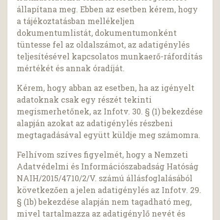
állapítana meg. Ebben az esetben kérem, hogy
a tájékoztatásban mellékeljen
dokumentumlistát, dokumentumonként
tüntesse fel az oldalszámot, az adatigénylés
teljesítésével kapcsolatos munkaerő-ráfordítás
mértékét és annak óradíját.
Kérem, hogy abban az esetben, ha az igényelt
adatoknak csak egy részét tekinti
megismerhetőnek, az Infotv. 30. § (1) bekezdése
alapján azokat az adatigénylés részbeni
megtagadásával együtt küldje meg számomra.
Felhívom szíves figyelmét, hogy a Nemzeti
Adatvédelmi és Információszabadság Hatóság
NAIH/2015/4710/2/V. számú állásfoglalásából
következően a jelen adatigénylés az Infotv. 29.
§ (1b) bekezdése alapján nem tagadható meg,
mivel tartalmazza az adatigénylő nevét és