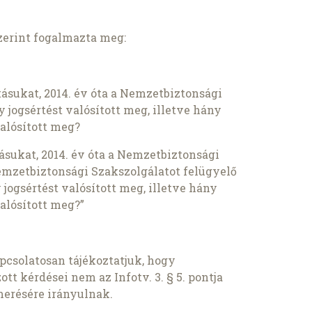
zerint fogalmazta meg:
ásukat, 2014. év óta a Nemzetbiztonsági
 jogsértést valósított meg, illetve hány
valósított meg?
ásukat, 2014. év óta a Nemzetbiztonsági
emzetbiztonsági Szakszolgálatot felügyelő
 jogsértést valósított meg, illetve hány
valósított meg?”
csolatosan tájékoztatjuk, hogy
t kérdései nem az Infotv. 3. § 5. pontja
merésére irányulnak.