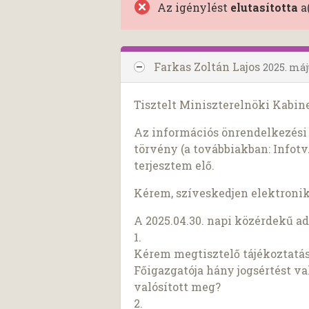
Az igénylést
elutasította
a
Farkas Zoltán Lajos
2025. máj
Tisztelt Miniszterelnöki Kabine
Az információs önrendelkezési j
törvény (a továbbiakban: Infotv.
terjesztem elő.
Kérem, szíveskedjen elektroni
A 2025.04.30. napi közérdekű a
1.
Kérem megtisztelő tájékoztatás
Főigazgatója hány jogsértést va
valósított meg?
2.