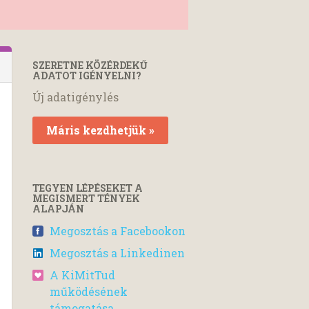
SZERETNE KÖZÉRDEKŰ
ADATOT IGÉNYELNI?
Új adatigénylés
Máris kezdhetjük »
TEGYEN LÉPÉSEKET A
MEGISMERT TÉNYEK
ALAPJÁN
Megosztás a Facebookon
Megosztás a Linkedinen
A KiMitTud
működésének
támogatása