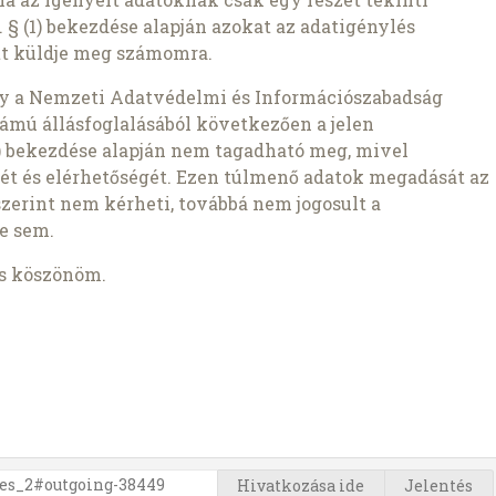
 § (1) bekezdése alapján azokat az adatigénylés
t küldje meg számomra.
gy a Nemzeti Adatvédelmi és Információszabadság
ámú állásfoglalásából következően a jelen
1b) bekezdése alapján nem tagadható meg, mivel
ét és elérhetőségét. Ezen túlmenő adatok megadását az
szerint nem kérheti, továbbá nem jogosult a
e sem.
is köszönöm.
Hivatkozása ide
Jelentés