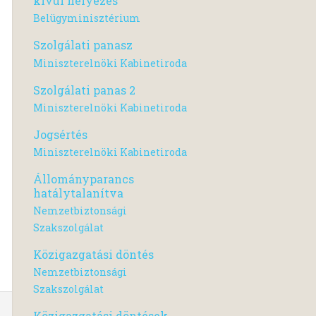
kívül helyezés
Belügyminisztérium
Szolgálati panasz
Miniszterelnöki Kabinetiroda
Szolgálati panas 2
Miniszterelnöki Kabinetiroda
Jogsértés
Miniszterelnöki Kabinetiroda
Állományparancs
hatálytalanítva
Nemzetbiztonsági
Szakszolgálat
Közigazgatási döntés
Nemzetbiztonsági
Szakszolgálat
Közigazgatási döntések