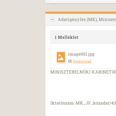
Adatigénylés (MK), Miniszt
1 Melléklet
image001.jpg
1K
Download
MINISZTERELNÖKI KABINETI
Iktatószám: MK_JF_közadat/43