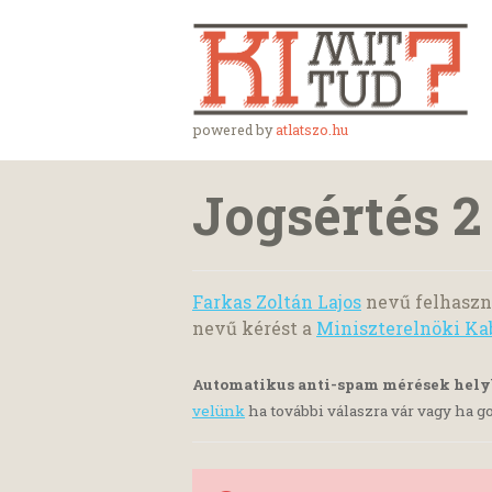
powered by
atlatszo.hu
Jogsértés 2
Farkas Zoltán Lajos
nevű felhaszná
nevű kérést a
Miniszterelnöki Ka
Automatikus anti-spam mérések hel
velünk
ha további válaszra vár vagy ha go