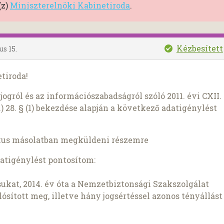
(z)
Miniszterelnöki Kabinetiroda
.
Kézbesített
us 15.
tiroda!
ogról és az információszabadságról szóló 2011. évi CXII.
) 28. § (1) bekezdése alapján a következő adatigénylést
kus másolatban megküldeni részemre
datigénylést pontosítom:
ukat, 2014. év óta a Nemzetbiztonsági Szakszolgálat
lósított meg, illetve hány jogsértéssel azonos tényállást