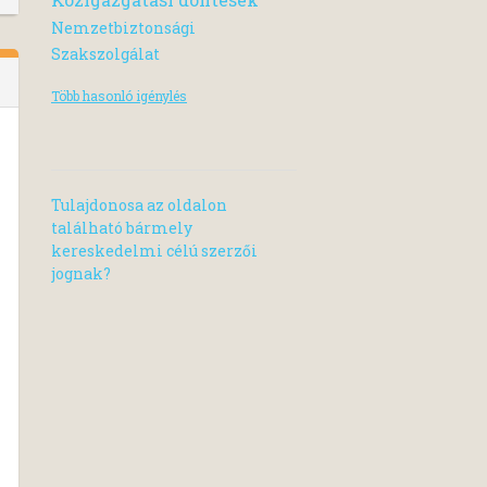
Nemzetbiztonsági
Szakszolgálat
Több hasonló igénylés
Tulajdonosa az oldalon
található bármely
kereskedelmi célú szerzői
jognak?