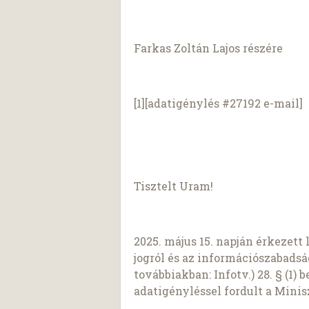
Farkas Zoltán Lajos részére
[1][adatigénylés #27192 e-mail]
Tisztelt Uram!
2025. május 15. napján érkezett
jogról és az információszabadság
továbbiakban: Infotv.) 28. § (1)
adatigényléssel fordult a Mini