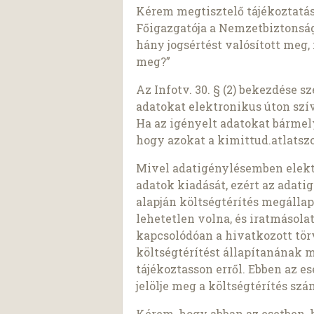
Kérem megtisztelő tájékoztatás
Főigazgatója a Nemzetbiztonság
hány jogsértést valósított meg, 
meg?”
Az Infotv. 30. § (2) bekezdése 
adatokat elektronikus úton szí
Ha az igényelt adatokat bárme
hogy azokat a kimittud.atlatszo
Mivel adatigénylésemben elekt
adatok kiadását, ezért az adatigé
alapján költségtérítés megálla
lehetetlen volna, és iratmásol
kapcsolódóan a hivatkozott tö
költségtérítést állapítanának 
tájékoztasson erről. Ebben az e
jelölje meg a költségtérítés sz
Kérem, hogy abban az esetben, 