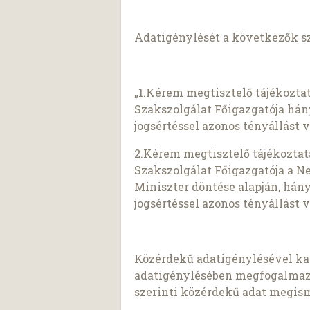
Adatigénylését a következők s
„1.Kérem megtisztelő tájékoztat
Szakszolgálat Főigazgatója hány
jogsértéssel azonos tényállást 
2.Kérem megtisztelő tájékoztat
Szakszolgálat Főigazgatója a N
Miniszter döntése alapján, hány
jogsértéssel azonos tényállást 
Közérdekű adatigénylésével kap
adatigénylésében megfogalmazot
szerinti közérdekű adat megis