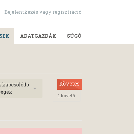
Bejelentkezés vagy regisztráció
SEK
ADATGAZDÁK
SÚGÓ
Követés
z kapcsolódó
ségek
1
követő