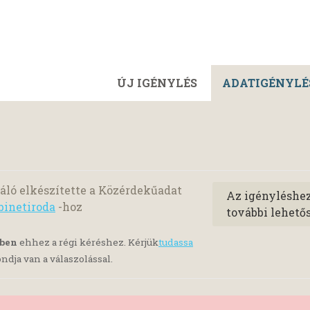
ÚJ IGÉNYLÉS
ADATIGÉNYLÉ
ló elkészítette a Közérdekűadat
Az igényléshe
binetiroda
-hoz
további lehető
yben
ehhez a régi kéréshez. Kérjük
tudassa
ndja van a válaszolással.