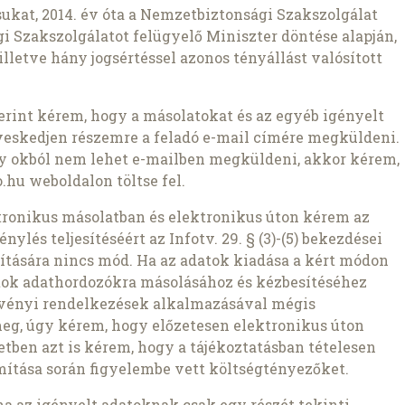
ukat, 2014. év óta a Nemzetbiztonsági Szakszolgálat
i Szakszolgálatot felügyelő Miniszter döntése alapján,
illetve hány jogsértéssel azonos tényállást valósított
szerint kérem, hogy a másolatokat és az egyéb igényelt
veskedjen részemre a feladó e-mail címére megküldeni.
ly okból nem lehet e-mailben megküldeni, akkor kérem,
.hu weboldalon töltse fel.
ronikus másolatban és elektronikus úton kérem az
nylés teljesítéséért az Infotv. 29. § (3)-(5) bekezdései
pítására nincs mód. Ha az adatok kiadása a kért módon
atok adathordozókra másolásához és kézbesítéséhez
rvényi rendelkezések alkalmazásával mégis
meg, úgy kérem, hogy előzetesen elektronikus úton
setben azt is kérem, hogy a tájékoztatásban tételesen
ámítása során figyelembe vett költségtényezőket.
ha az igényelt adatoknak csak egy részét tekinti