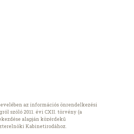
 levelében az információs önrendelkezési
ról szóló 2011. évi CXII. törvény (a
 bekezdése alapján közérdekű
szterelnöki Kabinetirodához.