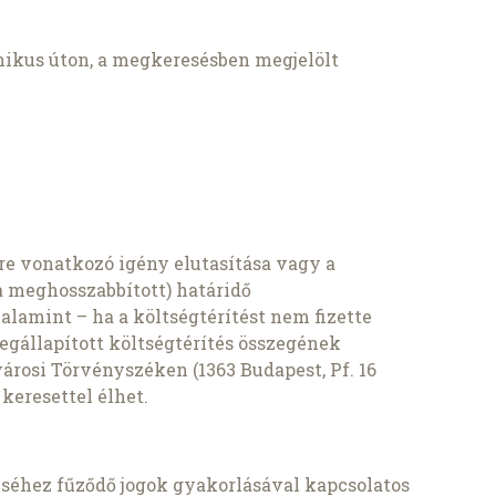
onikus úton, a megkeresésben megjelölt
e vonatkozó igény elutasítása vagy a
e a meghosszabbított) határidő
alamint – ha a költségtérítést nem fizette
egállapított költségtérítés összegének
árosi Törvényszéken (1363 Budapest, Pf. 16
 keresettel élhet.
éhez fűződő jogok gyakorlásával kapcsolatos