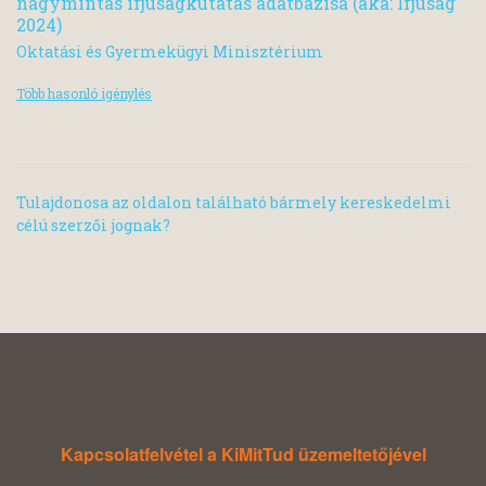
nagymintás ifjúságkutatás adatbázisa (aka: Ifjúság
2024)
Oktatási és Gyermekügyi Minisztérium
Több hasonló igénylés
Tulajdonosa az oldalon található bármely kereskedelmi
célú szerzői jognak?
Kapcsolatfelvétel a KiMitTud üzemeltetőjével