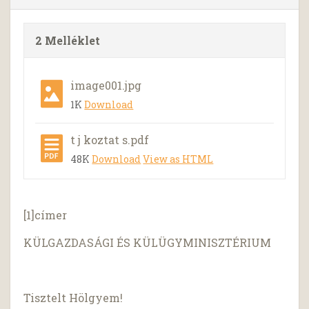
2 Melléklet
image001.jpg
1K
Download
t j koztat s.pdf
48K
Download
View as HTML
[1]címer
KÜLGAZDASÁGI ÉS KÜLÜGYMINISZTÉRIUM
Tisztelt Hölgyem!