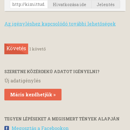
Hivatkozása ide
Jelentés
Az igényléshez kapcsolódó további lehetőségek
Követés
1
követő
SZERETNE KÖZÉRDEKŰ ADATOT IGÉNYELNI?
Új adatigénylés
Máris kezdhetjük »
TEGYEN LÉPÉSEKET A MEGISMERT TÉNYEK ALAPJÁN
Megosztás a Facebookon