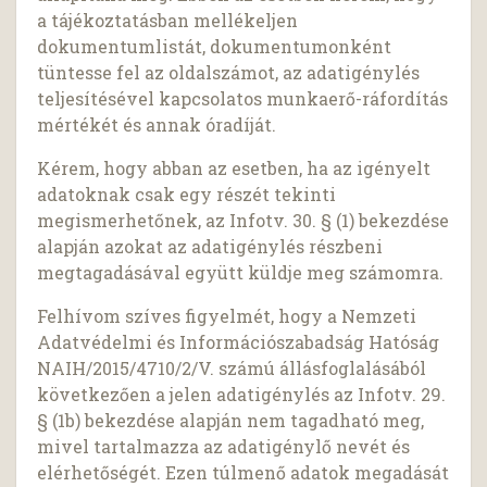
a tájékoztatásban mellékeljen
dokumentumlistát, dokumentumonként
tüntesse fel az oldalszámot, az adatigénylés
teljesítésével kapcsolatos munkaerő-ráfordítás
mértékét és annak óradíját.
Kérem, hogy abban az esetben, ha az igényelt
adatoknak csak egy részét tekinti
megismerhetőnek, az Infotv. 30. § (1) bekezdése
alapján azokat az adatigénylés részbeni
megtagadásával együtt küldje meg számomra.
Felhívom szíves figyelmét, hogy a Nemzeti
Adatvédelmi és Információszabadság Hatóság
NAIH/2015/4710/2/V. számú állásfoglalásából
következően a jelen adatigénylés az Infotv. 29.
§ (1b) bekezdése alapján nem tagadható meg,
mivel tartalmazza az adatigénylő nevét és
elérhetőségét. Ezen túlmenő adatok megadását