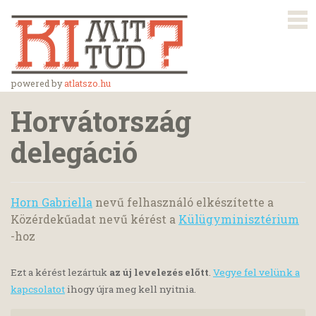
powered by
atlatszo.hu
Horvátország
delegáció
Horn Gabriella
nevű felhasználó elkészítette a
Közérdekűadat nevű kérést a
Külügyminisztérium
-hoz
Ezt a kérést lezártuk
az új levelezés előtt
.
Vegye fel velünk a
kapcsolatot
ihogy újra meg kell nyitnia.