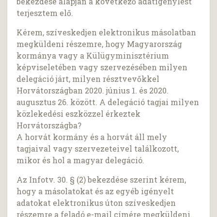
bekezdése alapján a következő adatigénylést
terjesztem elő.
Kérem, szíveskedjen elektronikus másolatban
megküldeni részemre, hogy Magyarország
kormánya vagy a Külügyminisztérium
képviseletében vagy szervezésében milyen
delegáció járt, milyen résztvevőkkel
Horvátországban 2020. június 1. és 2020.
augusztus 26. között. A delegáció tagjai milyen
közlekedési eszközzel érkeztek
Horvátországba?
A horvát kormány és a horvát áll mely
tagjaival vagy szervezeteivel találkozott,
mikor és hol a magyar delegáció.
Az Infotv. 30. § (2) bekezdése szerint kérem,
hogy a másolatokat és az egyéb igényelt
adatokat elektronikus úton szíveskedjen
részemre a feladó e-mail címére megküldeni.