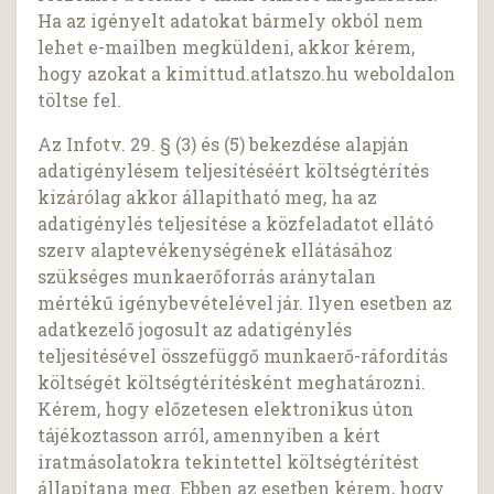
Ha az igényelt adatokat bármely okból nem
lehet e-mailben megküldeni, akkor kérem,
hogy azokat a kimittud.atlatszo.hu weboldalon
töltse fel.
Az Infotv. 29. § (3) és (5) bekezdése alapján
adatigénylésem teljesítéséért költségtérítés
kizárólag akkor állapítható meg, ha az
adatigénylés teljesítése a közfeladatot ellátó
szerv alaptevékenységének ellátásához
szükséges munkaerőforrás aránytalan
mértékű igénybevételével jár. Ilyen esetben az
adatkezelő jogosult az adatigénylés
teljesítésével összefüggő munkaerő-ráfordítás
költségét költségtérítésként meghatározni.
Kérem, hogy előzetesen elektronikus úton
tájékoztasson arról, amennyiben a kért
iratmásolatokra tekintettel költségtérítést
állapítana meg. Ebben az esetben kérem, hogy