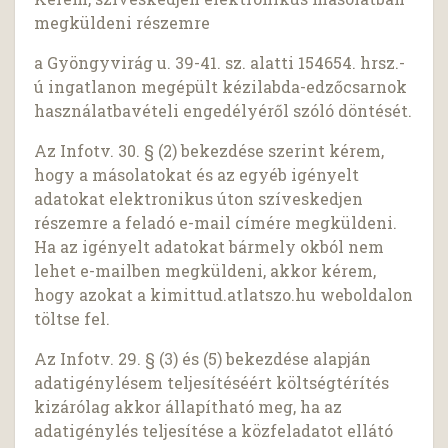
megküldeni részemre
a Gyöngyvirág u. 39-41. sz. alatti 154654. hrsz.-
ú ingatlanon megépült kézilabda-edzőcsarnok
használatbavételi engedélyéről szóló döntését.
Az Infotv. 30. § (2) bekezdése szerint kérem,
hogy a másolatokat és az egyéb igényelt
adatokat elektronikus úton szíveskedjen
részemre a feladó e-mail címére megküldeni.
Ha az igényelt adatokat bármely okból nem
lehet e-mailben megküldeni, akkor kérem,
hogy azokat a kimittud.atlatszo.hu weboldalon
töltse fel.
Az Infotv. 29. § (3) és (5) bekezdése alapján
adatigénylésem teljesítéséért költségtérítés
kizárólag akkor állapítható meg, ha az
adatigénylés teljesítése a közfeladatot ellátó