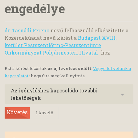
engedélye
dr. Tasnádi Ferenc
nevű felhasználó elkészítette a
Közérdekűadat nevű kérést a
Budapest XVIII.
kerület Pestszentlőrinc-Pestszentimre
Önkormányzat Polgármesteri Hivatal
-hoz
Ezt a kérést lezártuk
az új levelezés előtt
.
Vegye fel velünk a
kapcsolatot
ihogy újra meg kell nyitnia.
Az igényléshez kapcsolódó további
lehetőségek
Követés
1
követő