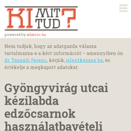
powered by
atlatszo.hu
Nem tudjuk, hogy az adatgazda válasza
tartalmazza-e a kért információt – amennyiben ön
dr. Tasnádi Ferenc
, kérjük,
jelentkezzen be
, és
értékelje a megkapott adatokat.
Gyöngyvirág utcai
kézilabda
edzőcsarnok
használatbavételi