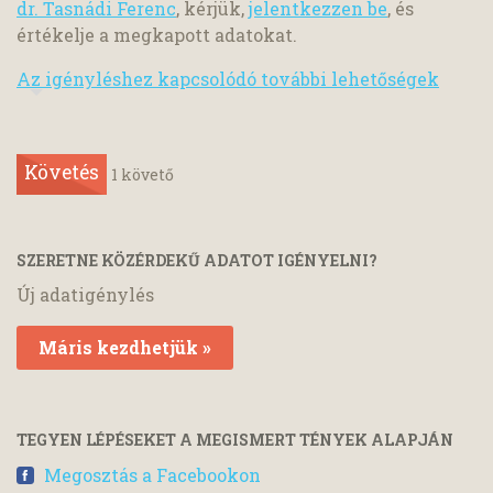
dr. Tasnádi Ferenc
, kérjük,
jelentkezzen be
, és
értékelje a megkapott adatokat.
Az igényléshez kapcsolódó további lehetőségek
Követés
1
követő
SZERETNE KÖZÉRDEKŰ ADATOT IGÉNYELNI?
Új adatigénylés
Máris kezdhetjük »
TEGYEN LÉPÉSEKET A MEGISMERT TÉNYEK ALAPJÁN
Megosztás a Facebookon