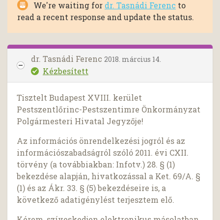
We're waiting for
dr. Tasnádi Ferenc
to
read a recent response and update the status.
dr. Tasnádi Ferenc
2018. március 14.
Kézbesített
Tisztelt Budapest XVIII. kerület
Pestszentlőrinc-Pestszentimre Önkormányzat
Polgármesteri Hivatal Jegyzője!
Az információs önrendelkezési jogról és az
információszabadságról szóló 2011. évi CXII.
törvény (a továbbiakban: Infotv.) 28. § (1)
bekezdése alapján, hivatkozással a Ket. 69/A. §
(1) és az Ákr. 33. § (5) bekezdéseire is, a
következő adatigénylést terjesztem elő.
Kérem, szíveskedjen elektronikus másolatban