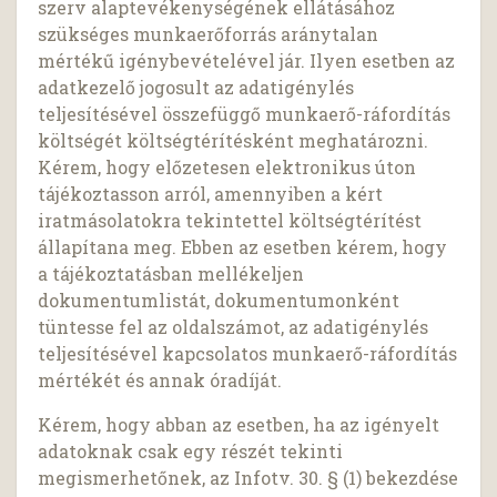
szerv alaptevékenységének ellátásához
szükséges munkaerőforrás aránytalan
mértékű igénybevételével jár. Ilyen esetben az
adatkezelő jogosult az adatigénylés
teljesítésével összefüggő munkaerő-ráfordítás
költségét költségtérítésként meghatározni.
Kérem, hogy előzetesen elektronikus úton
tájékoztasson arról, amennyiben a kért
iratmásolatokra tekintettel költségtérítést
állapítana meg. Ebben az esetben kérem, hogy
a tájékoztatásban mellékeljen
dokumentumlistát, dokumentumonként
tüntesse fel az oldalszámot, az adatigénylés
teljesítésével kapcsolatos munkaerő-ráfordítás
mértékét és annak óradíját.
Kérem, hogy abban az esetben, ha az igényelt
adatoknak csak egy részét tekinti
megismerhetőnek, az Infotv. 30. § (1) bekezdése