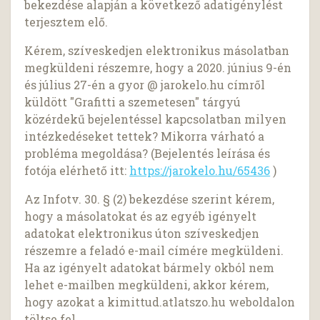
bekezdése alapján a következő adatigénylést
terjesztem elő.
Kérem, szíveskedjen elektronikus másolatban
megküldeni részemre, hogy a 2020. június 9-én
és július 27-én a gyor @ jarokelo.hu címről
küldött "Grafitti a szemetesen" tárgyú
közérdekű bejelentéssel kapcsolatban milyen
intézkedéseket tettek? Mikorra várható a
probléma megoldása? (Bejelentés leírása és
fotója elérhető itt:
https://jarokelo.hu/65436
)
Az Infotv. 30. § (2) bekezdése szerint kérem,
hogy a másolatokat és az egyéb igényelt
adatokat elektronikus úton szíveskedjen
részemre a feladó e-mail címére megküldeni.
Ha az igényelt adatokat bármely okból nem
lehet e-mailben megküldeni, akkor kérem,
hogy azokat a kimittud.atlatszo.hu weboldalon
töltse fel.