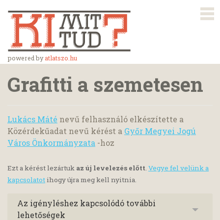
powered by
atlatszo.hu
Grafitti a szemetesen
Lukács Máté
nevű felhasználó elkészítette a
Közérdekűadat nevű kérést a
Győr Megyei Jogú
Város Önkormányzata
-hoz
Ezt a kérést lezártuk
az új levelezés előtt
.
Vegye fel velünk a
kapcsolatot
ihogy újra meg kell nyitnia.
Az igényléshez kapcsolódó további
lehetőségek