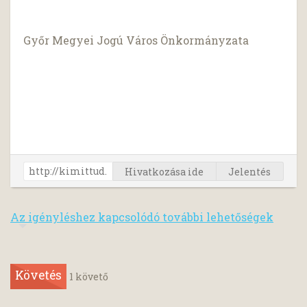
Győr Megyei Jogú Város Önkormányzata
Hivatkozása ide
Jelentés
Az igényléshez kapcsolódó további lehetőségek
Követés
1
követő