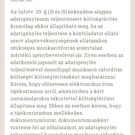
Az Infotv. 29. § (3) és (5) bekezdése alapján
adatigénylésem teljesítéséért költségtérítés
kizárólag akkor állapítható meg, ha az
adatigénylés teljesítése a közfeladatot ellátó
szerv alaptevékenységének ellátásához
szükséges munkaerőforrás aránytalan
mértékű igénybevételével jár. Ilyen esetben az
adatkezelő jogosult az adatigénylés
teljesítésével összefüggő munkaerő-ráfordítás
költségét költségtérítésként meghatározni.
Kérem, hogy előzetesen elektronikus úton
tájékoztasson arról, amennyiben a kért
iratmásolatokra tekintettel költségtérítést
állapítana meg. Ebben az esetben kérem, hogy
a tájékoztatásban mellékeljen
dokumentumlistát, dokumentumonként
tüntesse fel az oldalszámot, az adatigénylés
teljesítésével kapcsolatos munkaerő-ráfordítás