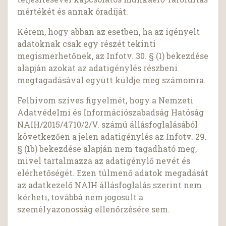
mértékét és annak óradíját.
Kérem, hogy abban az esetben, ha az igényelt
adatoknak csak egy részét tekinti
megismerhetőnek, az Infotv. 30. § (1) bekezdése
alapján azokat az adatigénylés részbeni
megtagadásával együtt küldje meg számomra.
Felhívom szíves figyelmét, hogy a Nemzeti
Adatvédelmi és Információszabadság Hatóság
NAIH/2015/4710/2/V. számú állásfoglalásából
következően a jelen adatigénylés az Infotv. 29.
§ (1b) bekezdése alapján nem tagadható meg,
mivel tartalmazza az adatigénylő nevét és
elérhetőségét. Ezen túlmenő adatok megadását
az adatkezelő NAIH állásfoglalás szerint nem
kérheti, továbbá nem jogosult a
személyazonosság ellenőrzésére sem.