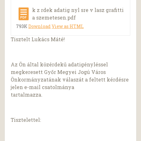
k z rdek adatig nyl sre v lasz grafitti
a szemetesen.pdf
793K
Download
View as HTML
Tisztelt Lukács Máté!
Az Ön által közérdekű adatigényléssel
megkeresett Győr Megyei Jogú Város
Önkormányzatának válaszát a feltett kérdésre
jelen e-mail csatolmánya
tartalmazza.
Tisztelettel: