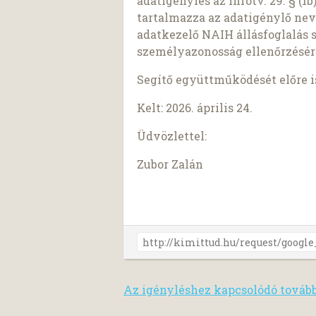
adatigénylés az Infotv. 29. § (
tartalmazza az adatigénylő nev
adatkezelő NAIH állásfoglalás 
személyazonosság ellenőrzésér
Segítő együttműködését előre 
Kelt: 2026. április 24.
Üdvözlettel:
Zubor Zalán
Az igényléshez kapcsolódó továb