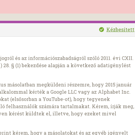
Kézbesített
ogról és az információszabadságról szóló 2011. évi CXII.
) 28. § (1) bekezdése alapján a következő adatigénylést
kus másolatban megküldeni részemre, hogy 2015 január
y alkalommal kérték a Google LLC vagy az Alphabet Inc.
okat (elsősorban a YouTube-ot), hogy tegyenek
ó felhasználók számára tartalmakat. Kérem, írják meg,
en kérést küldtek el, illetve, hogy ezeket mivel
szerint kérem, hogy a másolatokat és az egyéb igényelt