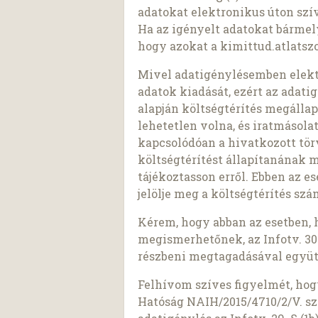
adatokat elektronikus úton szí
Ha az igényelt adatokat bárme
hogy azokat a kimittud.atlatszo
Mivel adatigénylésemben elekt
adatok kiadását, ezért az adatigé
alapján költségtérítés megálla
lehetetlen volna, és iratmásol
kapcsolódóan a hivatkozott tö
költségtérítést állapítanának 
tájékoztasson erről. Ebben az e
jelölje meg a költségtérítés sz
Kérem, hogy abban az esetben, 
megismerhetőnek, az Infotv. 30.
részbeni megtagadásával együt
Felhívom szíves figyelmét, ho
Hatóság NAIH/2015/4710/2/V. sz