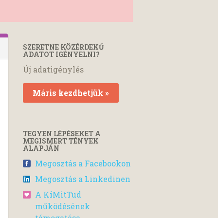
SZERETNE KÖZÉRDEKŰ
ADATOT IGÉNYELNI?
Új adatigénylés
Máris kezdhetjük »
TEGYEN LÉPÉSEKET A
MEGISMERT TÉNYEK
ALAPJÁN
Megosztás a Facebookon
Megosztás a Linkedinen
A KiMitTud
működésének
támogatása