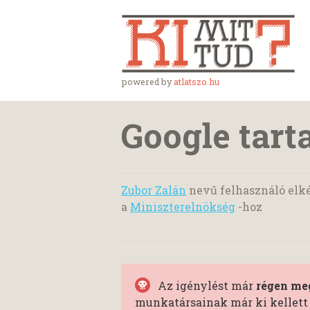
powered by
atlatszo.hu
Google tart
Zubor Zalán
nevű felhasználó elké
a
Miniszterelnökség
-hoz
Az igénylést már
régen meg
munkatársainak már ki kellett 