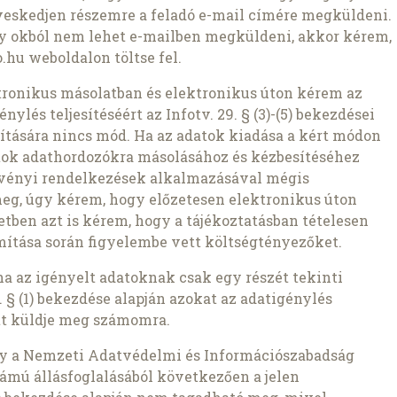
veskedjen részemre a feladó e-mail címére megküldeni.
ly okból nem lehet e-mailben megküldeni, akkor kérem,
.hu weboldalon töltse fel.
ronikus másolatban és elektronikus úton kérem az
nylés teljesítéséért az Infotv. 29. § (3)-(5) bekezdései
pítására nincs mód. Ha az adatok kiadása a kért módon
atok adathordozókra másolásához és kézbesítéséhez
rvényi rendelkezések alkalmazásával mégis
meg, úgy kérem, hogy előzetesen elektronikus úton
setben azt is kérem, hogy a tájékoztatásban tételesen
ámítása során figyelembe vett költségtényezőket.
ha az igényelt adatoknak csak egy részét tekinti
 § (1) bekezdése alapján azokat az adatigénylés
t küldje meg számomra.
gy a Nemzeti Adatvédelmi és Információszabadság
ámú állásfoglalásából következően a jelen