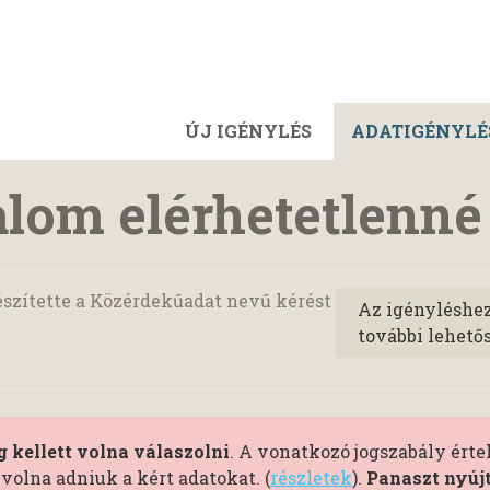
ÚJ IGÉNYLÉS
ADATIGÉNYLÉ
alom elérhetetlenné 
szítette a Közérdekűadat nevű kérést
Az igényléshe
további lehető
 kellett volna válaszolni
. A vonatkozó jogszabály ért
volna adniuk a kért adatokat. (
részletek
).
Panaszt nyújt