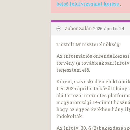
belső felülvizsgálat kérése
.
Zubor Zalán
2026. április 24.
Tisztelt Miniszterelnökség!
Az információs önrendelkezési j
törvény (a továbbiakban: Infotv.
terjesztem elő.
Kérem, szíveskedjen elektroni
1 és 2026 április 16 között hán
alá tartozó internetes platform
magyarországi IP-címet használ
hogy az egyes években hány ily
indokolták.
Az Infotv. 30. § (2) bekezdése 