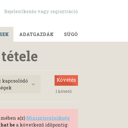
Bejelentkezés vagy regisztráció
SEK
ADATGAZDÁK
SÚGÓ
tétele
Követés
z kapcsolódó
ségek
1
követő
elmében a(z)
Miniszterelnökség
hat be
a következő időpontig: