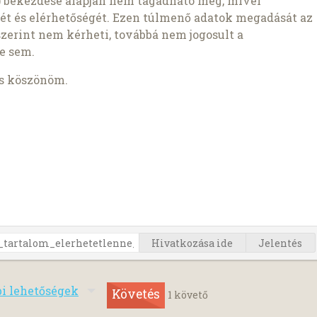
1b) bekezdése alapján nem tagadható meg, mivel
ét és elérhetőségét. Ezen túlmenő adatok megadását az
szerint nem kérheti, továbbá nem jogosult a
e sem.
is köszönöm.
Hivatkozása ide
Jelentés
bi lehetőségek
Követés
1
követő