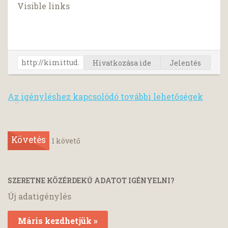
Visible links
Hivatkozása ide
Jelentés
Az igényléshez kapcsolódó további lehetőségek
Követés
1
követő
SZERETNE KÖZÉRDEKŰ ADATOT IGÉNYELNI?
Új adatigénylés
Máris kezdhetjük »