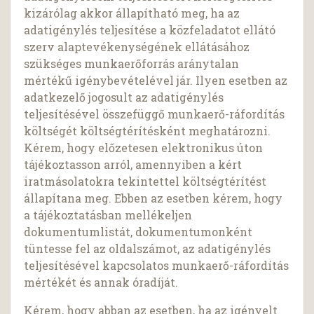
kizárólag akkor állapítható meg, ha az
adatigénylés teljesítése a közfeladatot ellátó
szerv alaptevékenységének ellátásához
szükséges munkaerőforrás aránytalan
mértékű igénybevételével jár. Ilyen esetben az
adatkezelő jogosult az adatigénylés
teljesítésével összefüggő munkaerő-ráfordítás
költségét költségtérítésként meghatározni.
Kérem, hogy előzetesen elektronikus úton
tájékoztasson arról, amennyiben a kért
iratmásolatokra tekintettel költségtérítést
állapítana meg. Ebben az esetben kérem, hogy
a tájékoztatásban mellékeljen
dokumentumlistát, dokumentumonként
tüntesse fel az oldalszámot, az adatigénylés
teljesítésével kapcsolatos munkaerő-ráfordítás
mértékét és annak óradíját.
Kérem, hogy abban az esetben, ha az igényelt