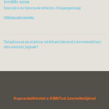
további sorsa
Szociális és Gyermekvédelmi Főigazgatóság
Több hasonló igénylés
Tulajdonosa az oldalon található bármely kereskedelmi
célú szerzői jognak?
Kapcsolatfelvétel a KiMitTud üzemeltetőjével