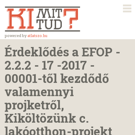
powered by
atlatszo.hu
Érdeklődés a EFOP -
2.2.2 - 17 -2017 -
00001-től kezdődő
valamennyi
projketről,
Kiköltözünk c.
lakóotthon-projekt