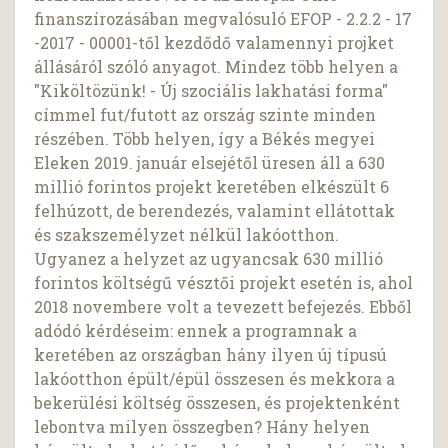
finanszírozásában megvalósuló EFOP - 2.2.2 - 17
-2017 - 00001-től kezdődő valamennyi projket
állásáról szóló anyagot. Mindez több helyen a
"Kiköltözünk! - Új szociális lakhatási forma"
címmel fut/futott az ország szinte minden
részében. Több helyen, így a Békés megyei
Eleken 2019. január elsejétől üresen áll a 630
millió forintos projekt keretében elkészült 6
felhúzott, de berendezés, valamint ellátottak
és szakszemélyzet nélkül lakóotthon.
Ugyanez a helyzet az ugyancsak 630 millió
forintos költségű vésztői projekt esetén is, ahol
2018 novembere volt a tevezett befejezés. Ebből
adódó kérdéseim: ennek a programnak a
keretében az országban hány ilyen új típusú
lakóotthon épült/épül összesen és mekkora a
bekerülési költség összesen, és projektenként
lebontva milyen összegben? Hány helyen