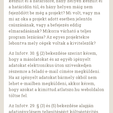
készült el a határidőre, hány helyen készült el
a határidőn túl, és hány helyen máig nem
fejeződött be még a projekt? Mi volt, vagy ma
mi az oka a projekt adott esetben jelentős
csúszásának, vagy a befejezés eddig
elmaradásának? Mikorra várható a teljes
program lezárása? Az egyes projektekre
lebontva mely cégek voltak a kivitelezők?
Az Infotv. 30. § (2) bekezdése szerint kérem,
hogy a másolatokat és az egyéb igényelt
adatokat elektronikus úton szíveskedjen
részemre a feladó e-mail címére megküldeni.
Ha az igényelt adatokat bármely okból nem
lehet e-mailben megküldeni, akkor kérem,
hogy azokat a kimittud.atlatszo.hu weboldalon
töltse fel.
Az Infotv. 29. § (3) és (5) bekezdése alapján
adatigénylésem teljesítéséért költségtérítés