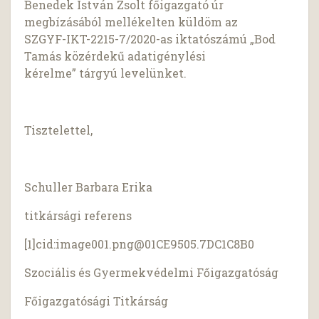
Benedek István Zsolt főigazgató úr
megbízásából mellékelten küldöm az
SZGYF-IKT-2215-7/2020-as iktatószámú „Bod
Tamás közérdekű adatigénylési
kérelme” tárgyú levelünket.
Tisztelettel,
Schuller Barbara Erika
titkársági referens
[1]cid:
image001.png@01CE9505.7DC1C8B0
Szociális és Gyermekvédelmi Főigazgatóság
Főigazgatósági Titkárság