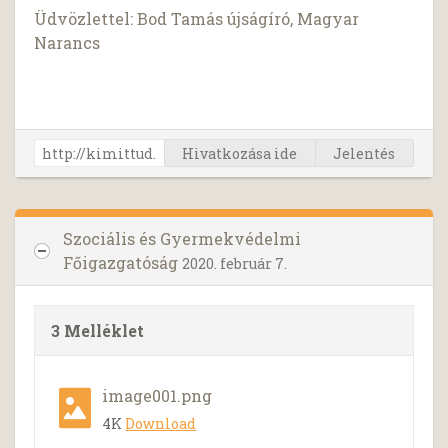
Üdvözlettel: Bod Tamás újságíró, Magyar
Narancs
Hivatkozása ide
Jelentés
Szociális és Gyermekvédelmi
Főigazgatóság
2020. február 7.
3 Melléklet
image001.png
4K
Download