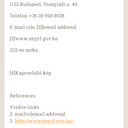
1132 Budapest, Visegrádi u. 49.
Telefon: +36 30 698 8938
E-mail cím: [2][email address]
[3]www.szgyf.gov.hu
222-es szoba
[4]Kapcsolódó kép
References
Visible links
2. mailto:[email address]
3.
http://www.szgyf.gov.hu/