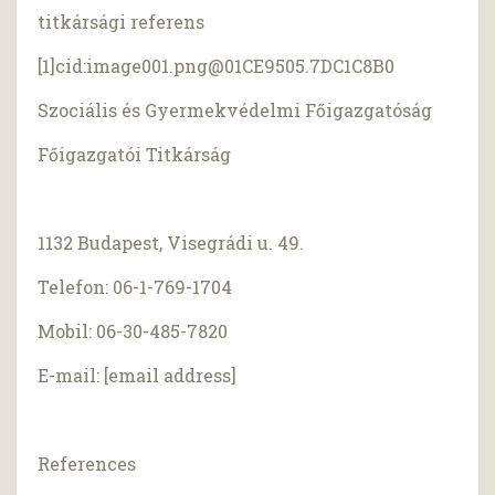
titkársági referens
[1]cid:
image001.png@01CE9505.7DC1C8B0
Szociális és Gyermekvédelmi Főigazgatóság
Főigazgatói Titkárság
1132 Budapest, Visegrádi u. 49.
Telefon: 06-1-769-1704
Mobil: 06-30-485-7820
E-mail: [email address]
References