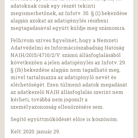
adatoknak csak egy részét tekinti
megismerhetőnek, az Infotv. 30. § (1) bekezdése
alapján azokat az adatigénylés részbeni
megtagadásával együtt küldje meg számomra.
Felhívom szíves figyelmét, hogy a Nemzeti
Adatvédelmi és Információszabadság Hatóság
NAIH/2015/4710/2/V. számú állásfoglalásából
következően a jelen adatigénylés az Infotv. 29.
§ (1b) bekezdése alapján nem tagadható meg,
mivel tartalmazza az adatigénylő nevét és
elérhetőségét. Ezen túlmenő adatok megadását
az adatkezelő NAIH állásfoglalás szerint nem
kérheti, továbbá nem jogosult a
személyazonosság ellenőrzésére sem.
Segítő együttműködését előre is köszönöm.
Kelt: 2020. január 29.