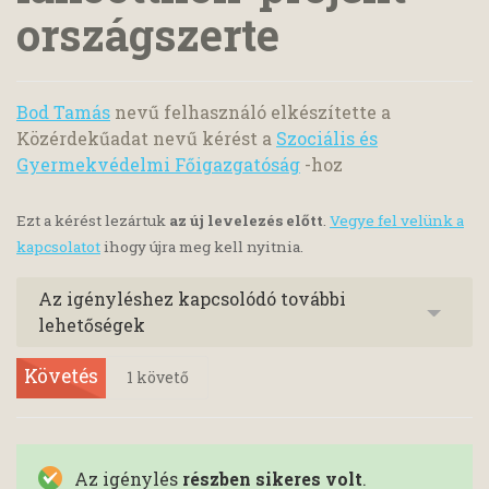
országszerte
Bod Tamás
nevű felhasználó elkészítette a
Közérdekűadat nevű kérést a
Szociális és
Gyermekvédelmi Főigazgatóság
-hoz
Ezt a kérést lezártuk
az új levelezés előtt
.
Vegye fel velünk a
kapcsolatot
ihogy újra meg kell nyitnia.
Az igényléshez kapcsolódó további
lehetőségek
Követés
1
követő
Az igénylés
részben sikeres volt
.