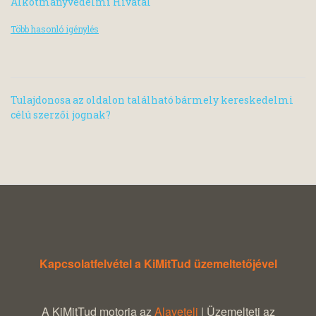
Alkotmányvédelmi Hivatal
Több hasonló igénylés
Tulajdonosa az oldalon található bármely kereskedelmi
célú szerzői jognak?
Kapcsolatfelvétel a KiMitTud üzemeltetőjével
A KiMitTud motorja az
Alaveteli
| Üzemelteti az