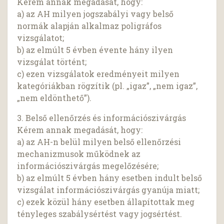
Kérem annak megadását, hogy:
a) az AH milyen jogszabályi vagy belső
normák alapján alkalmaz poligráfos
vizsgálatot;
b) az elmúlt 5 évben évente hány ilyen
vizsgálat történt;
c) ezen vizsgálatok eredményeit milyen
kategóriákban rögzítik (pl. „igaz”, „nem igaz”,
„nem eldönthető”).
3. Belső ellenőrzés és információszivárgás
Kérem annak megadását, hogy:
a) az AH-n belül milyen belső ellenőrzési
mechanizmusok működnek az
információszivárgás megelőzésére;
b) az elmúlt 5 évben hány esetben indult belső
vizsgálat információszivárgás gyanúja miatt;
c) ezek közül hány esetben állapítottak meg
tényleges szabálysértést vagy jogsértést.