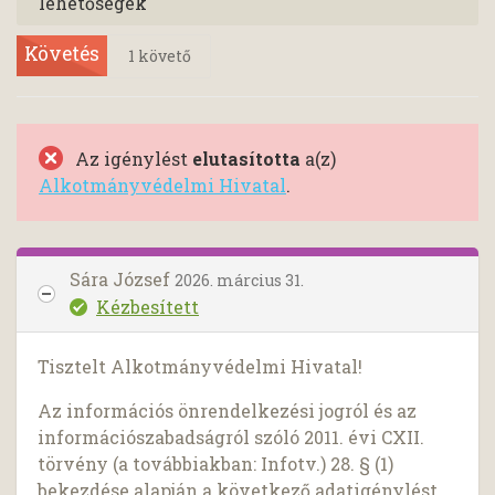
lehetőségek
Követés
1
követő
Az igénylést
elutasította
a(z)
Alkotmányvédelmi Hivatal
.
Sára József
2026. március 31.
Kézbesített
Tisztelt Alkotmányvédelmi Hivatal!
Az információs önrendelkezési jogról és az
információszabadságról szóló 2011. évi CXII.
törvény (a továbbiakban: Infotv.) 28. § (1)
bekezdése alapján a következő adatigénylést