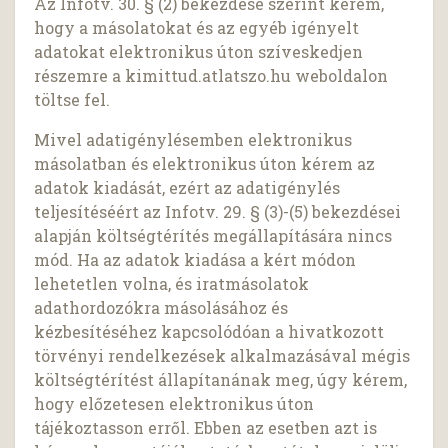
Az Infotv. 30. § (2) bekezdése szerint kérem,
hogy a másolatokat és az egyéb igényelt
adatokat elektronikus úton szíveskedjen
részemre a kimittud.atlatszo.hu weboldalon
töltse fel.
Mivel adatigénylésemben elektronikus
másolatban és elektronikus úton kérem az
adatok kiadását, ezért az adatigénylés
teljesítéséért az Infotv. 29. § (3)-(5) bekezdései
alapján költségtérítés megállapítására nincs
mód. Ha az adatok kiadása a kért módon
lehetetlen volna, és iratmásolatok
adathordozókra másolásához és
kézbesítéséhez kapcsolódóan a hivatkozott
törvényi rendelkezések alkalmazásával mégis
költségtérítést állapítanának meg, úgy kérem,
hogy előzetesen elektronikus úton
tájékoztasson erről. Ebben az esetben azt is