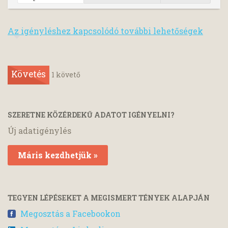
Az igényléshez kapcsolódó további lehetőségek
Követés
1
követő
SZERETNE KÖZÉRDEKŰ ADATOT IGÉNYELNI?
Új adatigénylés
Máris kezdhetjük »
TEGYEN LÉPÉSEKET A MEGISMERT TÉNYEK ALAPJÁN
Megosztás a Facebookon