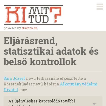
powered by
atlatszo.hu
Eljárásrend,
statisztikai adatok és
belső kontrollok
Sára József
nevű felhasználó elkészítette a
Közérdekűadat nevű kérést a
Alkotmányvédelmi
Hivatal
-hoz
Az igényléshez kapcsolódó további