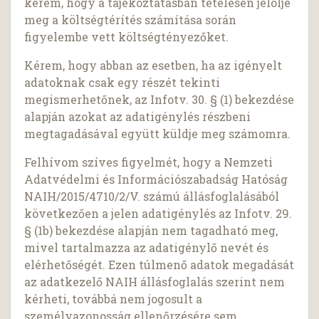
kérem, hogy a tájékoztatásban tételesen jelölje
meg a költségtérítés számítása során
figyelembe vett költségtényezőket.
Kérem, hogy abban az esetben, ha az igényelt
adatoknak csak egy részét tekinti
megismerhetőnek, az Infotv. 30. § (1) bekezdése
alapján azokat az adatigénylés részbeni
megtagadásával együtt küldje meg számomra.
Felhívom szíves figyelmét, hogy a Nemzeti
Adatvédelmi és Információszabadság Hatóság
NAIH/2015/4710/2/V. számú állásfoglalásából
következően a jelen adatigénylés az Infotv. 29.
§ (1b) bekezdése alapján nem tagadható meg,
mivel tartalmazza az adatigénylő nevét és
elérhetőségét. Ezen túlmenő adatok megadását
az adatkezelő NAIH állásfoglalás szerint nem
kérheti, továbbá nem jogosult a
személyazonosság ellenőrzésére sem.