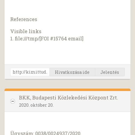
References
Visible links
1. file:///tmp/[FOI #15764 email]
Hivatkozása ide
Jelentés
BKK, Budapesti Közlekedési Központ Zrt.
2020. október 20.
Ügyszám: 0038/0024937/2020