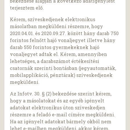
bekezdése alapján a következő adatigénylést
terjesztem elő.
Kérem, szíveskedjenek elektronikus
másolatban megküldeni részemre, hogy
2020.04.01. és 2020.09.27. között hány darab 750
forintos felnőtt hajó vonaljegyet illetve hány
darab 550 forintos gyermekeknek hajó
vonaljegyet adtak el. Kérem, amennyiben
lehetséges, a darabszámot értékesítési
csatornák szerinti bontásban (jegyautomaták,
mobilapplikáció, pénztárak) szíveskedjenek
megküldeni.
Az Infotv. 30. § (2) bekezdése szerint kérem,
hogy a másolatokat és az egyéb igényelt
adatokat elektronikus úton szíveskedjen
részemre a feladó e-mail címére megküldeni.
Ha az igényelt adatokat bármely okból nem
lehet e-mailben megküldeni, akkor kérem,