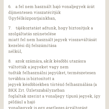
6. a fel nem használt hajó vonaljegyek árát
díjmentesen visszatérítjük
Ügyfélközpontjainkban,
7. tájékoztatást adtunk, hogy biztosítjuk a
szolgáltatás szünetelése
miatt fel nem használt jegyek visszaváltását
kezelési díj felszámítása
nélkül,
8. azok számára, akik későbbi utazásra
váltották a jegyeket vagy nem
tudták felhasználni jegyüket, természetesen
továbbra is biztosított a
jegyek későbbiekben történő felhasználása (a
BKK Zrt. Üzletszabályzatban
foglaltak szerint a vonaljegy típusú jegyek, így
például a hajó
vonaljegyek is egy esetleges árváltozást