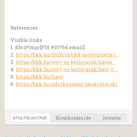
References
Visible links
1. file:///tmp/[FOI #15764 email]
2.
https://bkk.hu/2020/10/bkk-modositotta-j...
3.
https://bkk.hu/jegy-es-berletarak/hajoje...
4.
https://bkk.hu/jegy-es-berletarak/hajo-v...
5.
https://bkk.hu/hajo/
6.
https://bkk.hu/adatkezelesi-tajekoztatok/
Hivatkozása ide
Jelentés