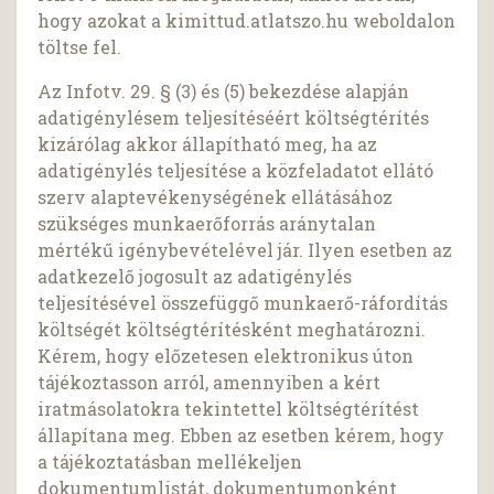
hogy azokat a kimittud.atlatszo.hu weboldalon
töltse fel.
Az Infotv. 29. § (3) és (5) bekezdése alapján
adatigénylésem teljesítéséért költségtérítés
kizárólag akkor állapítható meg, ha az
adatigénylés teljesítése a közfeladatot ellátó
szerv alaptevékenységének ellátásához
szükséges munkaerőforrás aránytalan
mértékű igénybevételével jár. Ilyen esetben az
adatkezelő jogosult az adatigénylés
teljesítésével összefüggő munkaerő-ráfordítás
költségét költségtérítésként meghatározni.
Kérem, hogy előzetesen elektronikus úton
tájékoztasson arról, amennyiben a kért
iratmásolatokra tekintettel költségtérítést
állapítana meg. Ebben az esetben kérem, hogy
a tájékoztatásban mellékeljen
dokumentumlistát, dokumentumonként