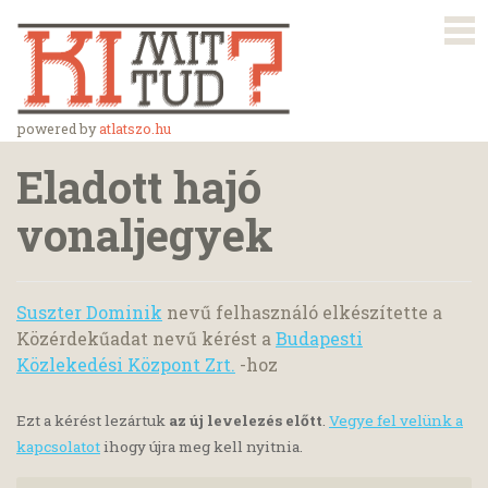
powered by
atlatszo.hu
Eladott hajó
vonaljegyek
Suszter Dominik
nevű felhasználó elkészítette a
Közérdekűadat nevű kérést a
Budapesti
Közlekedési Központ Zrt.
-hoz
Ezt a kérést lezártuk
az új levelezés előtt
.
Vegye fel velünk a
kapcsolatot
ihogy újra meg kell nyitnia.