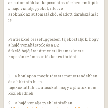
az automatákkal kapcsolatos részben említjük
a hajó vonaljegyeket, illetve
azoknak az automatákból eladott darabszámát
is.
Fentiekkel összefüggésben tájékoztatjuk, hogy
a hajó vonaljáratok és a D2
átkelő hajójárat átmeneti üzemszünete
kapcsán számos intézkedés történt:
1. a honlapon meghirdetett menetrendekben
és a bkkinfo.hu-n
tájékoztattuk az utasokat, hogy a járatok nem
közlekednek,
2. a hajó vonaljegyek leírásában