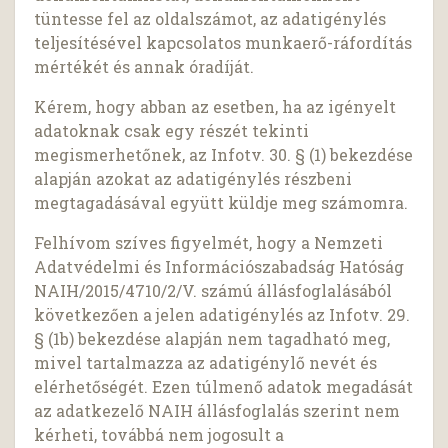
tüntesse fel az oldalszámot, az adatigénylés
teljesítésével kapcsolatos munkaerő-ráfordítás
mértékét és annak óradíját.
Kérem, hogy abban az esetben, ha az igényelt
adatoknak csak egy részét tekinti
megismerhetőnek, az Infotv. 30. § (1) bekezdése
alapján azokat az adatigénylés részbeni
megtagadásával együtt küldje meg számomra.
Felhívom szíves figyelmét, hogy a Nemzeti
Adatvédelmi és Információszabadság Hatóság
NAIH/2015/4710/2/V. számú állásfoglalásából
következően a jelen adatigénylés az Infotv. 29.
§ (1b) bekezdése alapján nem tagadható meg,
mivel tartalmazza az adatigénylő nevét és
elérhetőségét. Ezen túlmenő adatok megadását
az adatkezelő NAIH állásfoglalás szerint nem
kérheti, továbbá nem jogosult a