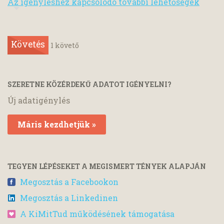
Az igényléshez kapcsolódó további lehetőségek
Követés
1
követő
SZERETNE KÖZÉRDEKŰ ADATOT IGÉNYELNI?
Új adatigénylés
Máris kezdhetjük »
TEGYEN LÉPÉSEKET A MEGISMERT TÉNYEK ALAPJÁN
Megosztás a Facebookon
Megosztás a Linkedinen
A KiMitTud működésének támogatása