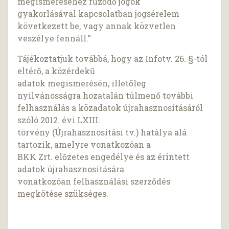
megismeréséhez fűződő jogok
gyakorlásával kapcsolatban jogsérelem
következett be, vagy annak közvetlen
veszélye fennáll.”
Tájékoztatjuk továbbá, hogy az Infotv. 26. §-tól
eltérő, a közérdekű
adatok megismerésén, illetőleg
nyilvánosságra hozatalán túlmenő további
felhasználás a közadatok újrahasznosításáról
szóló 2012. évi LXIII.
törvény (Újrahasznosítási tv.) hatálya alá
tartozik, amelyre vonatkozóan a
BKK Zrt. előzetes engedélye és az érintett
adatok újrahasznosítására
vonatkozóan felhasználási szerződés
megkötése szükséges.