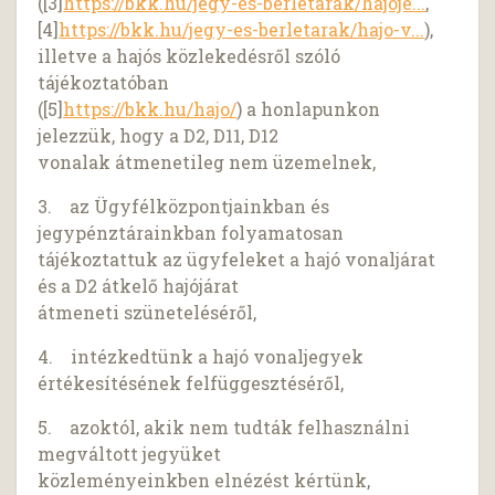
([3]
https://bkk.hu/jegy-es-berletarak/hajoje...
,
[4]
https://bkk.hu/jegy-es-berletarak/hajo-v...
),
illetve a hajós közlekedésről szóló
tájékoztatóban
([5]
https://bkk.hu/hajo/
) a honlapunkon
jelezzük, hogy a D2, D11, D12
vonalak átmenetileg nem üzemelnek,
3. az Ügyfélközpontjainkban és
jegypénztárainkban folyamatosan
tájékoztattuk az ügyfeleket a hajó vonaljárat
és a D2 átkelő hajójárat
átmeneti szüneteléséről,
4. intézkedtünk a hajó vonaljegyek
értékesítésének felfüggesztéséről,
5. azoktól, akik nem tudták felhasználni
megváltott jegyüket
közleményeinkben elnézést kértünk,