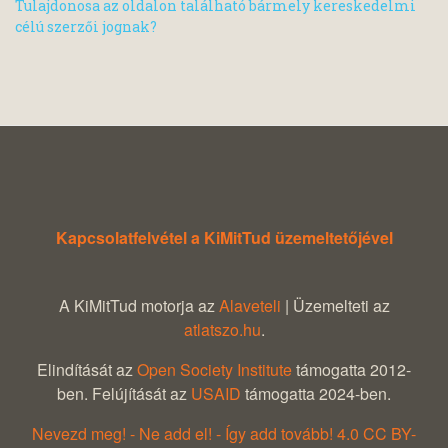
Tulajdonosa az oldalon található bármely kereskedelmi
célú szerzői jognak?
Kapcsolatfelvétel a KiMitTud üzemeltetőjével
A KiMitTud motorja az
Alaveteli
| Üzemelteti az
atlatszo.hu
.
Elindítását az
Open Society Institute
támogatta 2012-
ben. Felújítását az
USAID
támogatta 2024-ben.
Nevezd meg! - Ne add el! - Így add tovább! 4.0 CC BY-