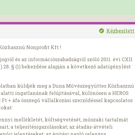
Kézbesített
Közhasznú Nonprofit Kft.!
ogról és az információszabadságról szóló 2011. évi CXII.
) 28. § (1) bekezdése alapján a következő adatigénylést
olatban küldjék meg a Duna Művészegyüttes Közhasznú
 alatti ingatlanának felújításával, különösen a HEROS
3 Ft + áfa összegű vállalkozási szerződéssel kapcsolatos
okat:
ennyi mellékletét, költségvetését, műszaki tartalmát
it; a teljesítésigazolásokat; az átadás-átvételi
nőri jelentéseket; az építési napló releváns