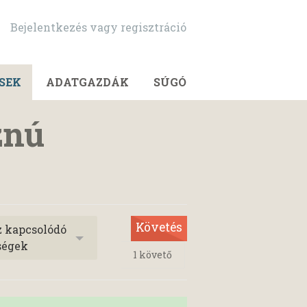
Bejelentkezés vagy regisztráció
SEK
ADATGAZDÁK
SÚGÓ
znú
Követés
z kapcsolódó
ségek
1
követő