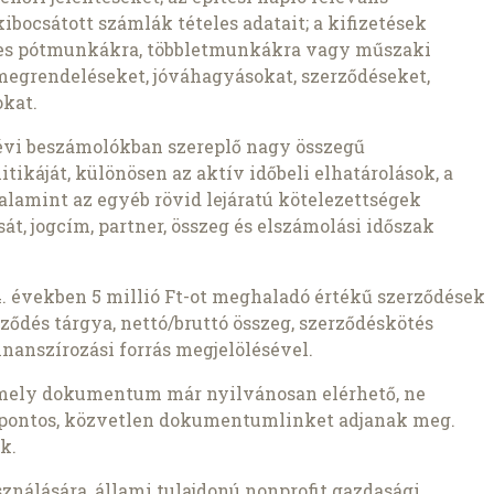
 kibocsátott számlák tételes adatait; a kifizetések
eges pótmunkákra, többletmunkákra vagy műszaki
megrendeléseket, jóváhagyásokat, szerződéseket,
okat.
 évi beszámolókban szereplő nagy összegű
tikáját, különösen az aktív időbeli elhatárolások, a
valamint az egyéb rövid lejáratú kötelezettségek
át, jogcím, partner, összeg és elszámolási időszak
 években 5 millió Ft-ot meghaladó értékű szerződések
zerződés tárgya, nettó/bruttó összeg, szerződéskötés
finanszírozási forrás megjelölésével.
ely dokumentum már nyilvánosan elérhető, ne
 pontos, közvetlen dokumentumlinket adjanak meg.
k.
ználására, állami tulajdonú nonprofit gazdasági