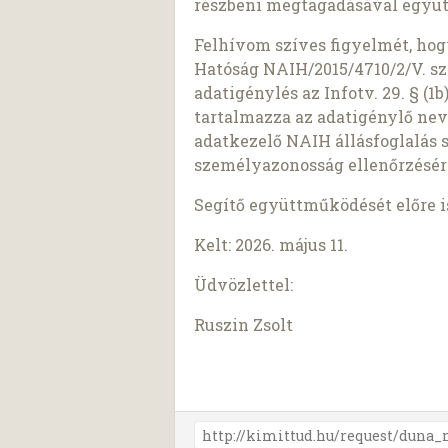
részbeni megtagadásával együt
Felhívom szíves figyelmét, ho
Hatóság NAIH/2015/4710/2/V. sz
adatigénylés az Infotv. 29. § (
tartalmazza az adatigénylő nev
adatkezelő NAIH állásfoglalás 
személyazonosság ellenőrzésér
Segítő együttműködését előre 
Kelt: 2026. május 11.
Üdvözlettel:
Ruszin Zsolt