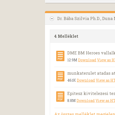
Dr. Bába Szilvia Ph.D., Dun
4 Melléklet
DME BM Heroes vallalk
12.9M
Download
View as 
munkaterulet atadas a
461K
Download
View as 
Epitesz kivitelezesi te
8.8M
Download
View as 
Az összes melléklet megjelen