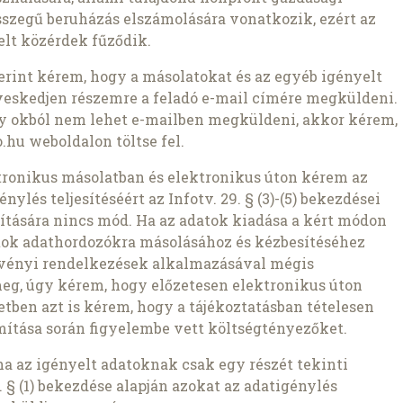
szegű beruházás elszámolására vonatkozik, ezért az
lt közérdek fűződik.
szerint kérem, hogy a másolatokat és az egyéb igényelt
veskedjen részemre a feladó e-mail címére megküldeni.
ly okból nem lehet e-mailben megküldeni, akkor kérem,
.hu weboldalon töltse fel.
ronikus másolatban és elektronikus úton kérem az
nylés teljesítéséért az Infotv. 29. § (3)-(5) bekezdései
pítására nincs mód. Ha az adatok kiadása a kért módon
atok adathordozókra másolásához és kézbesítéséhez
rvényi rendelkezések alkalmazásával mégis
meg, úgy kérem, hogy előzetesen elektronikus úton
setben azt is kérem, hogy a tájékoztatásban tételesen
ámítása során figyelembe vett költségtényezőket.
ha az igényelt adatoknak csak egy részét tekinti
 § (1) bekezdése alapján azokat az adatigénylés