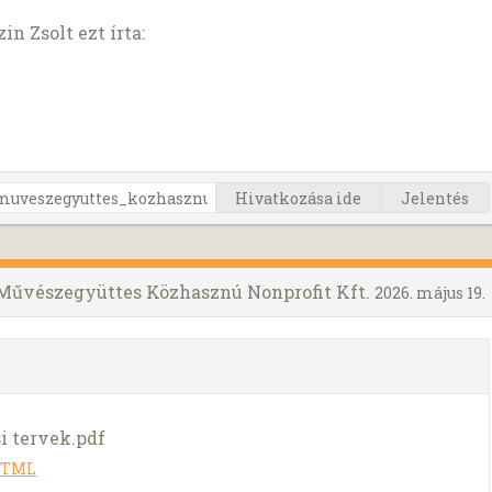
in Zsolt ezt írta:
Hivatkozása ide
Jelentés
a Művészegyüttes Közhasznú Nonprofit Kft.
2026. május 19.
i tervek.pdf
HTML