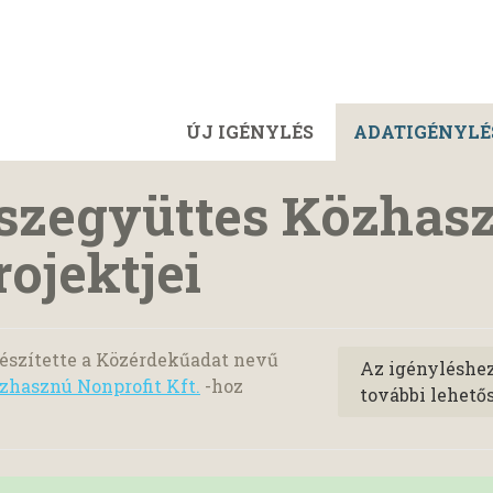
ÚJ IGÉNYLÉS
ADATIGÉNYLÉ
zegyüttes Közhas
rojektjei
észítette a Közérdekűadat nevű
Az igényléshe
hasznú Nonprofit Kft.
-hoz
további lehető