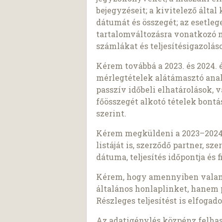
bejegyzéseit; a kivitelező által
dátumát és összegét; az esetl
tartalomváltozásra vonatkozó 
számlákat és teljesítésigazolás
Kérem továbbá a 2023. és 2024.
mérlegtételek alátámasztó anali
passzív időbeli elhatárolások, 
főösszegét alkotó tételek bontás
szerint.
Kérem megküldeni a 2023–2024.
listáját is, szerződő partner, s
dátuma, teljesítés időpontja és 
Kérem, hogy amennyiben valam
általános honlaplinket, hanem
Részleges teljesítést is elfogado
Az adatigénylés közpénz felhas