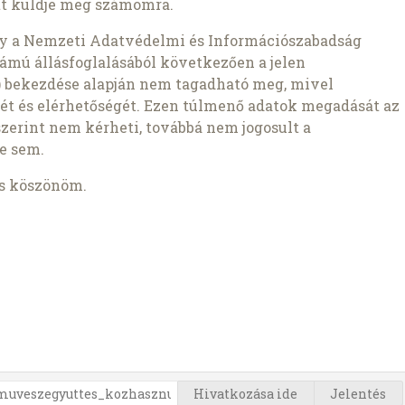
t küldje meg számomra.
gy a Nemzeti Adatvédelmi és Információszabadság
ámú állásfoglalásából következően a jelen
1b) bekezdése alapján nem tagadható meg, mivel
ét és elérhetőségét. Ezen túlmenő adatok megadását az
szerint nem kérheti, továbbá nem jogosult a
e sem.
is köszönöm.
Hivatkozása ide
Jelentés