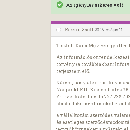
Az igénylés
sikeres volt
.
Ruszin Zsolt
2026. május 11.
Tisztelt Duna Művészegyüttes 
Az információs önrendelkezési j
törvény (a továbbiakban: Infotv.
terjesztem elő.
Kérem, hogy elektronikus más
Nonprofit Kft. Kisgömb utca 26.
Zrt.-vel kötött nettó 227.238.70
alábbi dokumentumokat és adat
a vállalkozási szerződés valam
és esetleges szerződésmódosítása
jegyzőkönyveket; a műszaki elle