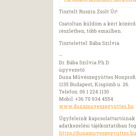
Tisztelt Ruszin Zsolt Úr!
Csatoltan küldöm a kért közérd
részletben, több emailben.
Tisztelettel: Bába Szilvia
--
Dr. Bába Szilvia Ph.D.
ügyvezető
Duna Művészegyüttes Nonprofit
1135 Budapest, Kisgömb u. 26.
Telefon: 06 1 224 1130
Mobil: +36 70 934 4554
www.dunamuveszegyuttes.hu
Ügyfeleink kapcsolattartóinak 
adatkezelési tájékoztatóban fog
https://dunamuveszegyuttes.hu