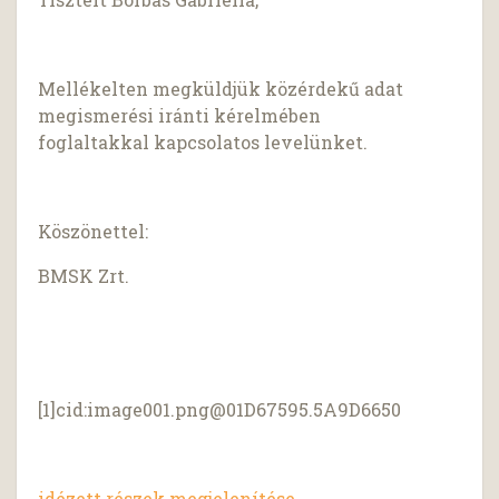
Mellékelten megküldjük közérdekű adat
megismerési iránti kérelmében
foglaltakkal kapcsolatos levelünket.
Köszönettel:
BMSK Zrt.
[1]cid:
image001.png@01D67595.5A9D6650
idézett részek megjelenítése