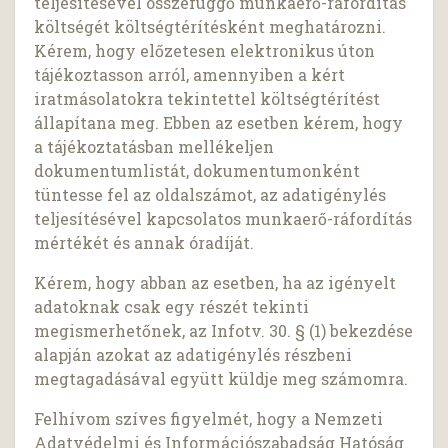
teljesítésével összefüggő munkaerő-ráfordítás
költségét költségtérítésként meghatározni.
Kérem, hogy előzetesen elektronikus úton
tájékoztasson arról, amennyiben a kért
iratmásolatokra tekintettel költségtérítést
állapítana meg. Ebben az esetben kérem, hogy
a tájékoztatásban mellékeljen
dokumentumlistát, dokumentumonként
tüntesse fel az oldalszámot, az adatigénylés
teljesítésével kapcsolatos munkaerő-ráfordítás
mértékét és annak óradíját.
Kérem, hogy abban az esetben, ha az igényelt
adatoknak csak egy részét tekinti
megismerhetőnek, az Infotv. 30. § (1) bekezdése
alapján azokat az adatigénylés részbeni
megtagadásával együtt küldje meg számomra.
Felhívom szíves figyelmét, hogy a Nemzeti
Adatvédelmi és Információszabadság Hatóság