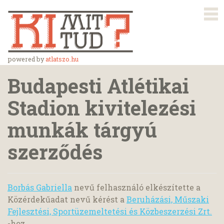
powered by
atlatszo.hu
Budapesti Atlétikai
Stadion kivitelezési
munkák tárgyú
szerződés
Borbás Gabriella
nevű felhasználó elkészítette a
Közérdekűadat nevű kérést a
Beruházási, Műszaki
Fejlesztési, Sportüzemeltetési és Közbeszerzési Zrt.
-hoz