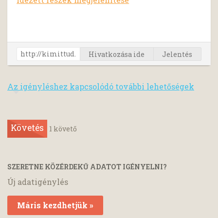
Hivatkozása ide
Jelentés
Az igényléshez kapcsolódó további lehetőségek
Követés
1
követő
SZERETNE KÖZÉRDEKŰ ADATOT IGÉNYELNI?
Új adatigénylés
Máris kezdhetjük »