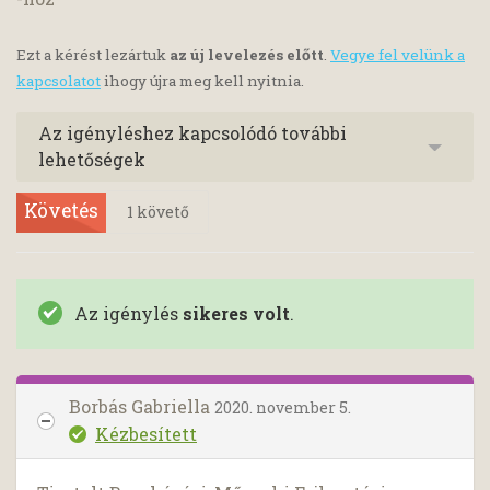
Ezt a kérést lezártuk
az új levelezés előtt
.
Vegye fel velünk a
kapcsolatot
ihogy újra meg kell nyitnia.
Az igényléshez kapcsolódó további
lehetőségek
Követés
1
követő
Az igénylés
sikeres volt
.
Borbás Gabriella
2020. november 5.
Kézbesített