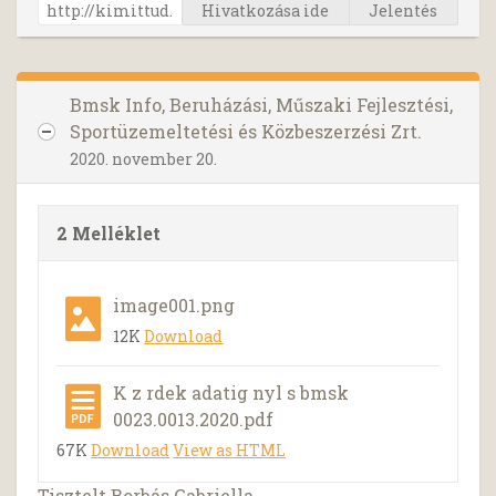
Hivatkozása ide
Jelentés
Bmsk Info, Beruházási, Műszaki Fejlesztési,
Sportüzemeltetési és Közbeszerzési Zrt.
2020. november 20.
2 Melléklet
image001.png
12K
Download
K z rdek adatig nyl s bmsk
0023.0013.2020.pdf
67K
Download
View as HTML
Tisztelt Borbás Gabriella,