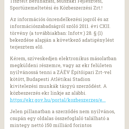
Tisztelt Beruházási, Műszaki Fejlesztési,
Sportüzemeltetési és Közbeszerzési Zrt.!
Az információs önrendelkezési jogról és az
információszabadságról szóló 2011. évi CXII.
törvény (a továbbiakban: Infotv.) 28. § (1)
bekezdése alapján a következő adatigénylést
terjesztem elő.
Kérem, szíveskedjen elektronikus másolatban
megküldeni részemre, vagy az ekr felületen
nyilvánossá tenni a ZÁÉV Építőipari Zrt-vel
kötött, Budapesti Atlétikai Stadion
kivitelezési munkák tárgyú szerződést. A
közbeszerzés ekr linkje az alábbi.
https://ekr.gov.hu/portal/kozbeszerzes/e...
Jelen pillanatban a szerződés nem nyilvános,
csupán egy oldalas összefoglaló található a
mintegy nettó 150 milliárd forintos