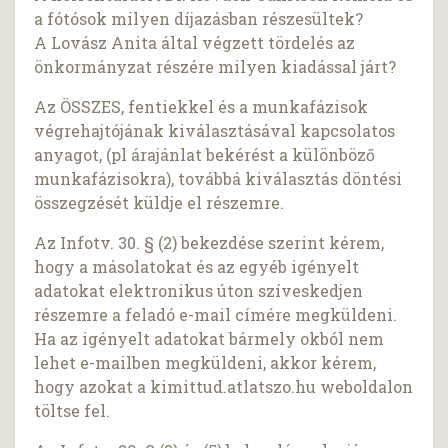
a fótósok milyen díjazásban részesültek?
A Lovász Anita által végzett tördelés az
önkormányzat részére milyen kiadással járt?
Az ÖSSZES, fentiekkel és a munkafázisok
végrehajtójának kiválasztásával kapcsolatos
anyagot, (pl árajánlat bekérést a különböző
munkafázisokra), továbbá kiválasztás döntési
összegzését küldje el részemre.
Az Infotv. 30. § (2) bekezdése szerint kérem,
hogy a másolatokat és az egyéb igényelt
adatokat elektronikus úton szíveskedjen
részemre a feladó e-mail címére megküldeni.
Ha az igényelt adatokat bármely okból nem
lehet e-mailben megküldeni, akkor kérem,
hogy azokat a kimittud.atlatszo.hu weboldalon
töltse fel.