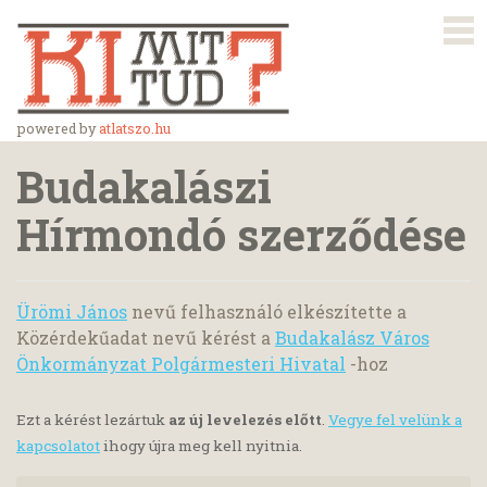
powered by
atlatszo.hu
Budakalászi
Hírmondó szerződése
Ürömi János
nevű felhasználó elkészítette a
Közérdekűadat nevű kérést a
Budakalász Város
Önkormányzat Polgármesteri Hivatal
-hoz
Ezt a kérést lezártuk
az új levelezés előtt
.
Vegye fel velünk a
kapcsolatot
ihogy újra meg kell nyitnia.