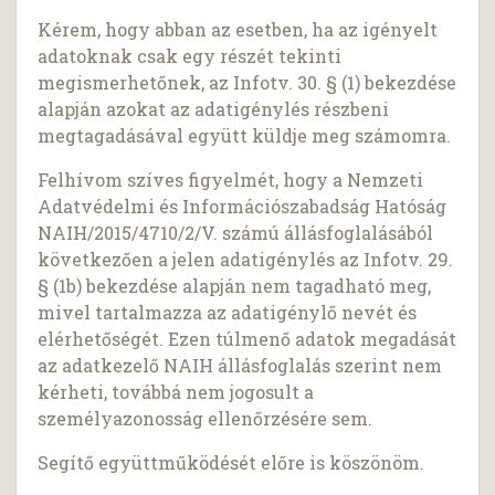
Kérem, hogy abban az esetben, ha az igényelt
adatoknak csak egy részét tekinti
megismerhetőnek, az Infotv. 30. § (1) bekezdése
alapján azokat az adatigénylés részbeni
megtagadásával együtt küldje meg számomra.
Felhívom szíves figyelmét, hogy a Nemzeti
Adatvédelmi és Információszabadság Hatóság
NAIH/2015/4710/2/V. számú állásfoglalásából
következően a jelen adatigénylés az Infotv. 29.
§ (1b) bekezdése alapján nem tagadható meg,
mivel tartalmazza az adatigénylő nevét és
elérhetőségét. Ezen túlmenő adatok megadását
az adatkezelő NAIH állásfoglalás szerint nem
kérheti, továbbá nem jogosult a
személyazonosság ellenőrzésére sem.
Segítő együttműködését előre is köszönöm.