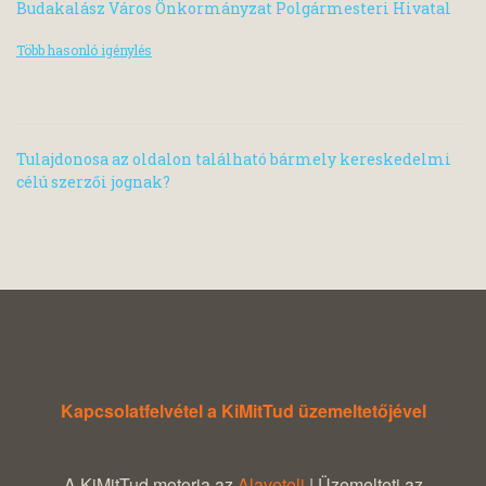
Budakalász Város Önkormányzat Polgármesteri Hivatal
Több hasonló igénylés
Tulajdonosa az oldalon található bármely kereskedelmi
célú szerzői jognak?
Kapcsolatfelvétel a KiMitTud üzemeltetőjével
A KiMitTud motorja az
Alaveteli
| Üzemelteti az