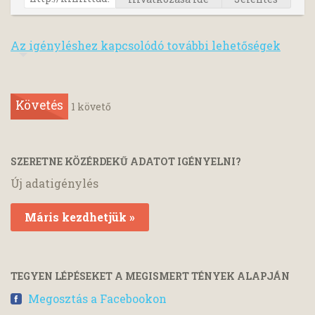
Az igényléshez kapcsolódó további lehetőségek
Követés
1
követő
SZERETNE KÖZÉRDEKŰ ADATOT IGÉNYELNI?
Új adatigénylés
Máris kezdhetjük »
TEGYEN LÉPÉSEKET A MEGISMERT TÉNYEK ALAPJÁN
Megosztás a Facebookon