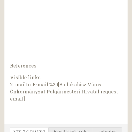
References
Visible links
2. mailto: E-mail:%20[Budakalász Város
Önkormányzat Polgármesteri Hivatal request
email]
Hivatkozása ide
Jelentés