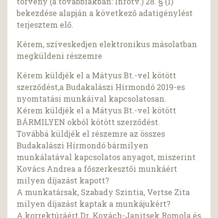
törvény (a továbbiakban: Infotv.) 28. § (1)
bekezdése alapján a következő adatigénylést
terjesztem elő.
Kérem, szíveskedjen elektronikus másolatban
megküldeni részemre
Kérem küldjék el a Mátyus Bt.-vel kötött
szerződést,a Budakalászi Hírmondó 2019-es
nyomtatási munkáival kapcsolatosan.
Kérem küldjék el a Mátyus Bt.-vel kötött
BÁRMILYEN okból kötött szerződést.
Továbbá küldjék el részemre az összes
Budakalászi Hírmondó bármilyen
munkálatával kapcsolatos anyagot, miszerint
Kovács Andrea a főszerkesztői munkáért
milyen díjazást kapott?
A munkatársak, Szabady Szintia, Vertse Zita
milyen díjazást kaptak a munkájukért?
A korrektúráért Dr. Kovách-Janitsek Romola és