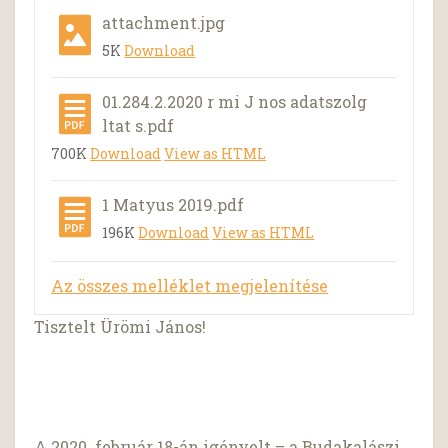
attachment.jpg
5K
Download
01.284.2.2020 r mi J nos adatszolg
ltat s.pdf
700K
Download
View as HTML
1 Matyus 2019.pdf
196K
Download
View as HTML
Az összes melléklet megjelenítése
Tisztelt Ürömi János!
A 2020. február 18-án igényelt – a Budakalászi