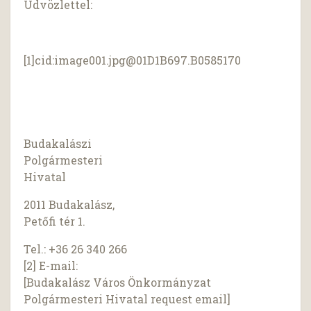
Üdvözlettel:
[1]cid:
image001.jpg@01D1B697.B0585170
Budakalászi
Polgármesteri
Hivatal
2011 Budakalász,
Petőfi tér 1.
Tel.: +36 26 340 266
[2] E-mail:
[Budakalász Város Önkormányzat
Polgármesteri Hivatal request email]