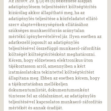
Az Infotv. 29. § (3) és (5) bekezdése alapján
adatigénylésem teljesítéséért költségtérítés
kizárólag akkor állapítható meg, ha az
adatigénylés teljesítése a közfeladatot ellátó
szerv alaptevékenységének ellátásához
szükséges munkaerőforrás aránytalan
mértékű igénybevételével jár. Ilyen esetben az
adatkezelő jogosult az adatigénylés
teljesítésével összefüggő munkaerő-ráfordítás
költségét költségtérítésként meghatározni.
Kérem, hogy előzetesen elektronikus úton
tájékoztasson arról, amennyiben a kért
iratmásolatokra tekintettel költségtérítést
állapítana meg. Ebben az esetben kérem, hogy
a tájékoztatásban mellékeljen
dokumentumlistát, dokumentumonként
tüntesse fel az oldalszámot, az adatigénylés
teljesítésével kapcsolatos munkaerő-ráfordítás
mértékét és annak óradíját.