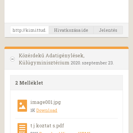
Hivatkozása ide
Jelentés
Közérdekű Adatigénylések,
Külügyminisztérium
2020. szeptember 23.
2 Melléklet
image001.jpg
1K
Download
t j koztat s.pdf