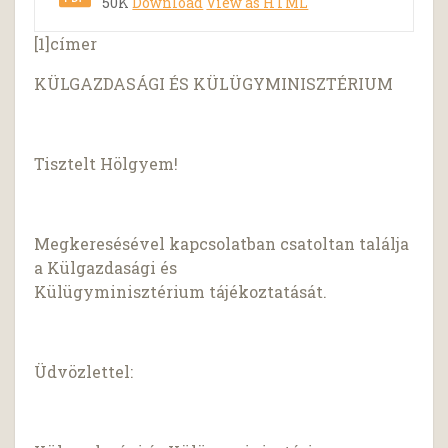
50K
Download
View as HTML
[1]címer
KÜLGAZDASÁGI ÉS KÜLÜGYMINISZTÉRIUM
Tisztelt Hölgyem!
Megkeresésével kapcsolatban csatoltan találja
a Külgazdasági és
Külügyminisztérium tájékoztatását.
Üdvözlettel: