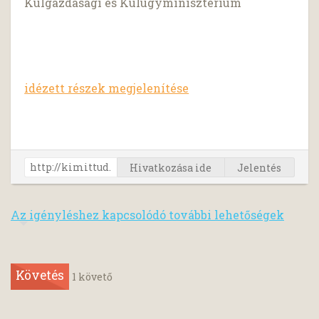
Külgazdasági és Külügyminisztérium
idézett részek megjelenítése
Hivatkozása ide
Jelentés
Az igényléshez kapcsolódó további lehetőségek
Követés
1
követő