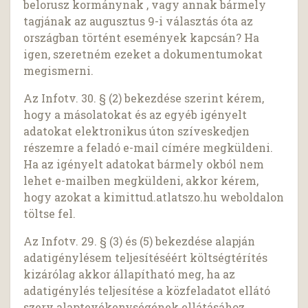
belorusz kormánynak , vagy annak bármely
tagjának az augusztus 9-i választás óta az
országban történt események kapcsán? Ha
igen, szeretném ezeket a dokumentumokat
megismerni.
Az Infotv. 30. § (2) bekezdése szerint kérem,
hogy a másolatokat és az egyéb igényelt
adatokat elektronikus úton szíveskedjen
részemre a feladó e-mail címére megküldeni.
Ha az igényelt adatokat bármely okból nem
lehet e-mailben megküldeni, akkor kérem,
hogy azokat a kimittud.atlatszo.hu weboldalon
töltse fel.
Az Infotv. 29. § (3) és (5) bekezdése alapján
adatigénylésem teljesítéséért költségtérítés
kizárólag akkor állapítható meg, ha az
adatigénylés teljesítése a közfeladatot ellátó
szerv alaptevékenységének ellátásához