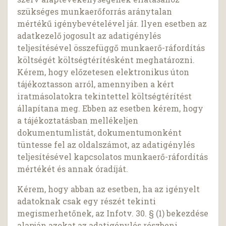
szükséges munkaerőforrás aránytalan
mértékű igénybevételével jár. Ilyen esetben az
adatkezelő jogosult az adatigénylés
teljesítésével összefüggő munkaerő-ráfordítás
költségét költségtérítésként meghatározni.
Kérem, hogy előzetesen elektronikus úton
tájékoztasson arról, amennyiben a kért
iratmásolatokra tekintettel költségtérítést
állapítana meg. Ebben az esetben kérem, hogy
a tájékoztatásban mellékeljen
dokumentumlistát, dokumentumonként
tüntesse fel az oldalszámot, az adatigénylés
teljesítésével kapcsolatos munkaerő-ráfordítás
mértékét és annak óradíját.
Kérem, hogy abban az esetben, ha az igényelt
adatoknak csak egy részét tekinti
megismerhetőnek, az Infotv. 30. § (1) bekezdése
alapján azokat az adatigénylés részbeni