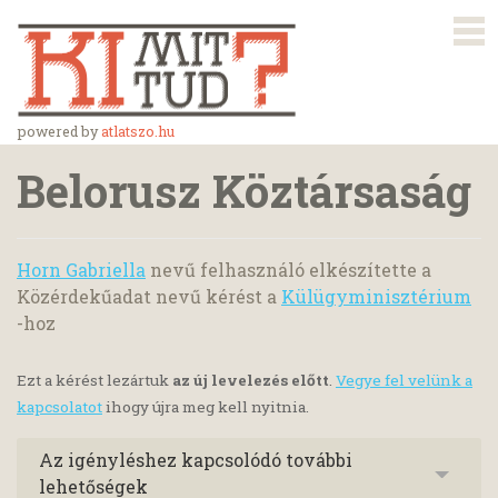
powered by
atlatszo.hu
Belorusz Köztársaság
Horn Gabriella
nevű felhasználó elkészítette a
Közérdekűadat nevű kérést a
Külügyminisztérium
-hoz
Ezt a kérést lezártuk
az új levelezés előtt
.
Vegye fel velünk a
kapcsolatot
ihogy újra meg kell nyitnia.
Az igényléshez kapcsolódó további
lehetőségek