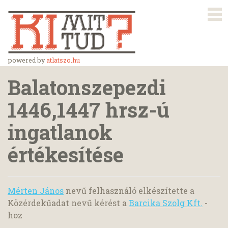
powered by
atlatszo.hu
Balatonszepezdi
1446,1447 hrsz-ú
ingatlanok
értékesítése
Mérten János
nevű felhasználó elkészítette a
Közérdekűadat nevű kérést a
Barcika Szolg Kft.
-
hoz