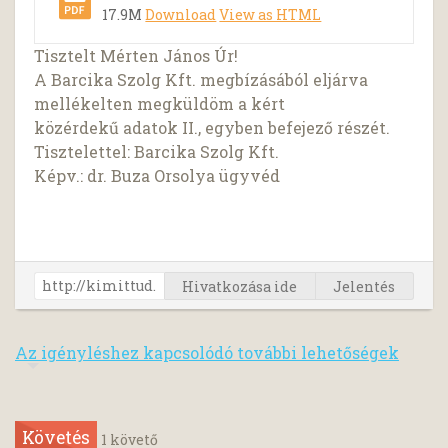
17.9M
Download
View as HTML
Tisztelt Mérten János Úr!
A Barcika Szolg Kft. megbízásából eljárva
mellékelten megküldöm a kért
közérdekű adatok II., egyben befejező részét.
Tisztelettel: Barcika Szolg Kft.
Képv.: dr. Buza Orsolya ügyvéd
Hivatkozása ide
Jelentés
Az igényléshez kapcsolódó további lehetőségek
Követés
1
követő