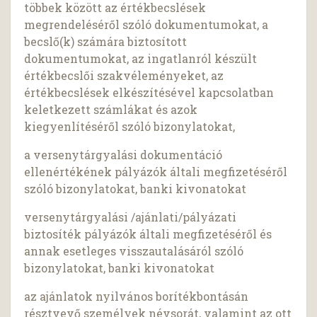
többek között az értékbecslések
megrendeléséről szóló dokumentumokat, a
becslő(k) számára biztosított
dokumentumokat, az ingatlanról készült
értékbecslői szakvéleményeket, az
értékbecslések elkészítésével kapcsolatban
keletkezett számlákat és azok
kiegyenlítéséről szóló bizonylatokat,
a versenytárgyalási dokumentáció
ellenértékének pályázók általi megfizetéséről
szóló bizonylatokat, banki kivonatokat
versenytárgyalási /ajánlati/pályázati
biztosíték pályázók általi megfizetéséről és
annak esetleges visszautalásáról szóló
bizonylatokat, banki kivonatokat
az ajánlatok nyilvános borítékbontásán
résztvevő személyek névsorát, valamint az ott