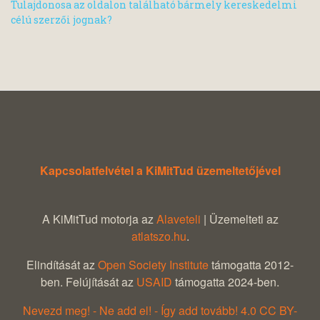
Tulajdonosa az oldalon található bármely kereskedelmi
célú szerzői jognak?
Kapcsolatfelvétel a KiMitTud üzemeltetőjével
A KiMitTud motorja az
Alaveteli
| Üzemelteti az
atlatszo.hu
.
Elindítását az
Open Society Institute
támogatta 2012-
ben. Felújítását az
USAID
támogatta 2024-ben.
Nevezd meg! - Ne add el! - Így add tovább! 4.0 CC BY-