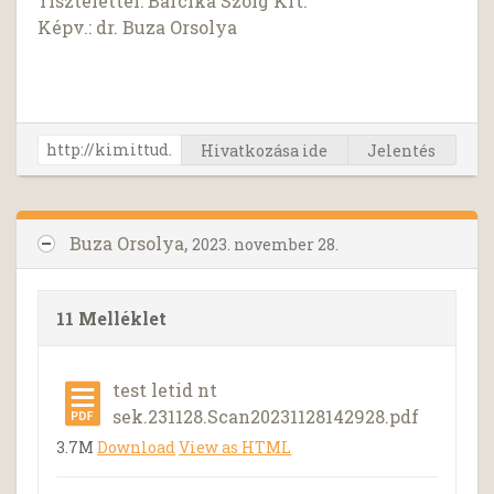
Tisztelettel: Barcika Szolg Kft.
Képv.: dr. Buza Orsolya
Hivatkozása ide
Jelentés
Buza Orsolya,
2023. november 28.
11 Melléklet
test letid nt
sek.231128.Scan20231128142928.pdf
3.7M
Download
View as HTML