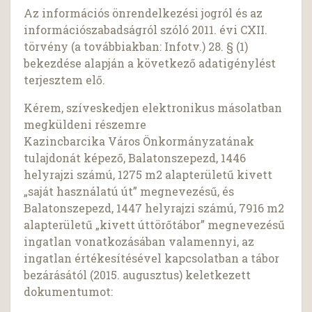
Az információs önrendelkezési jogról és az
információszabadságról szóló 2011. évi CXII.
törvény (a továbbiakban: Infotv.) 28. § (1)
bekezdése alapján a következő adatigénylést
terjesztem elő.
Kérem, szíveskedjen elektronikus másolatban
megküldeni részemre
Kazincbarcika Város Önkormányzatának
tulajdonát képező, Balatonszepezd, 1446
helyrajzi számú, 1275 m2 alapterületű kivett
„saját használatú út” megnevezésű, és
Balatonszepezd, 1447 helyrajzi számú, 7916 m2
alapterületű „kivett úttörőtábor” megnevezésű
ingatlan vonatkozásában valamennyi, az
ingatlan értékesítésével kapcsolatban a tábor
bezárásától (2015. augusztus) keletkezett
dokumentumot: