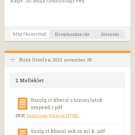
Képv.: dr. Buza Orsolya ügyvéd
Hivatkozása ide
Jelentés
Buza Orsolya,
2023. november 28.
2 Melléklet
Bszolg.rt kbecsl s bizonylatok
szepezd 1.pdf
281K
Download
View as HTML
Szolg.rt kbecsl sek.sz ml k..pdf