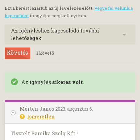
Ezt a kérést lezártuk
az új levelezés előtt
.
Vegye fel velünk a
kapcsolatot
ihogy újra meg kell nyitnia.
Az igényléshez kapcsolódó további
lehetőségek
Követés
1
követő
Az igénylés
sikeres volt
.
Mérten János
2023. augusztus 6.
Ismeretlen
Tisztelt Barcika Szolg Kft.!