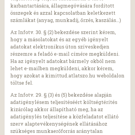
karbantartására, állagmegóvására fordított
összegek és azzal kapcsolatban keletkezett
számlákat (anyag, munkadíj, őrzés, kaszálás…)
Az Infotv. 30. § (2) bekezdése szerint kérem,
hogy a másolatokat és az egyéb igényelt
adatokat elektronikus úton szíveskedjen
részemre a feladó e-mail címére megküldeni.
Ha az igényelt adatokat bármely okból nem
lehet e-mailben megküldeni, akkor kérem,
hogy azokat a kimittud.atlatszo.hu weboldalon
töltse fel.
Az Infotv. 29. § (3) és (5) bekezdése alapján
adatigénylésem teljesítéséért költségtérítés
kizárólag akkor állapítható meg, ha az
adatigénylés teljesítése a közfeladatot ellátó
szerv alaptevékenységének ellátásához
szükséges munkaerőforrás aránytalan