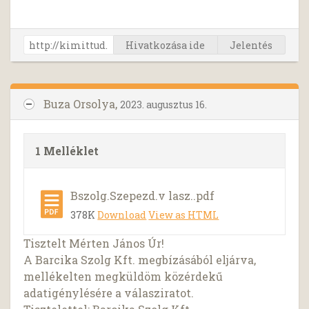
Hivatkozása ide
Jelentés
Buza Orsolya,
2023. augusztus 16.
1 Melléklet
Bszolg.Szepezd.v lasz..pdf
378K
Download
View as HTML
Tisztelt Mérten János Úr!
A Barcika Szolg Kft. megbízásából eljárva,
mellékelten megküldöm közérdekű
adatigénylésére a válasziratot.