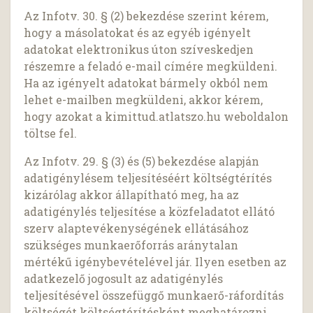
Az Infotv. 30. § (2) bekezdése szerint kérem,
hogy a másolatokat és az egyéb igényelt
adatokat elektronikus úton szíveskedjen
részemre a feladó e-mail címére megküldeni.
Ha az igényelt adatokat bármely okból nem
lehet e-mailben megküldeni, akkor kérem,
hogy azokat a kimittud.atlatszo.hu weboldalon
töltse fel.
Az Infotv. 29. § (3) és (5) bekezdése alapján
adatigénylésem teljesítéséért költségtérítés
kizárólag akkor állapítható meg, ha az
adatigénylés teljesítése a közfeladatot ellátó
szerv alaptevékenységének ellátásához
szükséges munkaerőforrás aránytalan
mértékű igénybevételével jár. Ilyen esetben az
adatkezelő jogosult az adatigénylés
teljesítésével összefüggő munkaerő-ráfordítás
költségét költségtérítésként meghatározni.