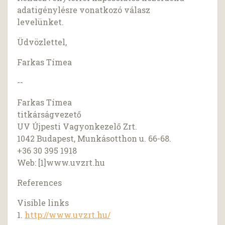
adatigénylésre vonatkozó válasz
levelünket.
Üdvözlettel,
Farkas Tímea
--
Farkas Tímea
titkárságvezető
UV Újpesti Vagyonkezelő Zrt.
1042 Budapest, Munkásotthon u. 66-68.
+36 30 395 1918
Web: [1]www.uvzrt.hu
References
Visible links
1.
http://www.uvzrt.hu/