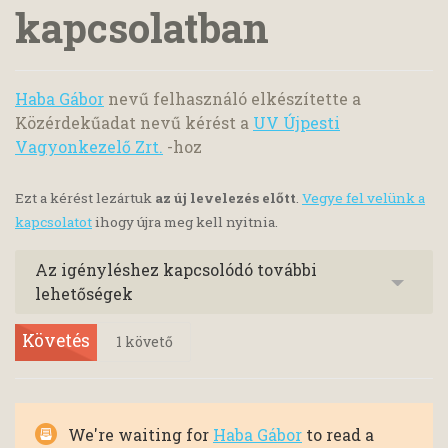
kapcsolatban
Haba Gábor
nevű felhasználó elkészítette a
Közérdekűadat nevű kérést a
UV Újpesti
Vagyonkezelő Zrt.
-hoz
Ezt a kérést lezártuk
az új levelezés előtt
.
Vegye fel velünk a
kapcsolatot
ihogy újra meg kell nyitnia.
Az igényléshez kapcsolódó további
lehetőségek
Követés
1
követő
We're waiting for
Haba Gábor
to read a