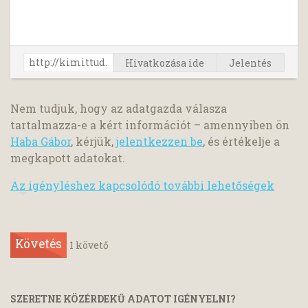
Hivatkozása ide
Jelentés
Nem tudjuk, hogy az adatgazda válasza
tartalmazza-e a kért információt – amennyiben ön
Haba Gábor
, kérjük,
jelentkezzen be
, és értékelje a
megkapott adatokat.
Az igényléshez kapcsolódó további lehetőségek
Követés
1
követő
SZERETNE KÖZÉRDEKŰ ADATOT IGÉNYELNI?