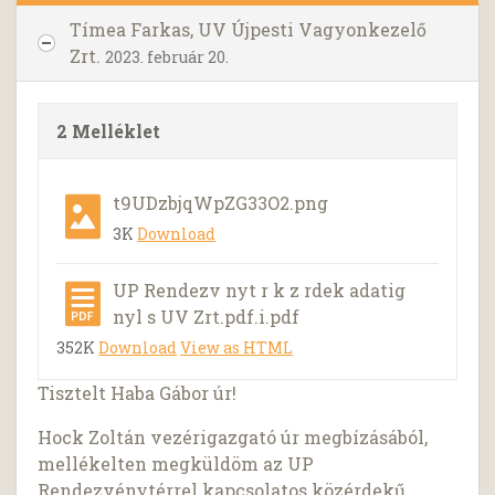
Tímea Farkas, UV Újpesti Vagyonkezelő
Zrt.
2023. február 20.
2 Melléklet
t9UDzbjqWpZG33O2.png
3K
Download
UP Rendezv nyt r k z rdek adatig
nyl s UV Zrt.pdf.i.pdf
352K
Download
View as HTML
Tisztelt Haba Gábor úr!
Hock Zoltán vezérigazgató úr megbízásából,
mellékelten megküldöm az UP
Rendezvénytérrel kapcsolatos közérdekű