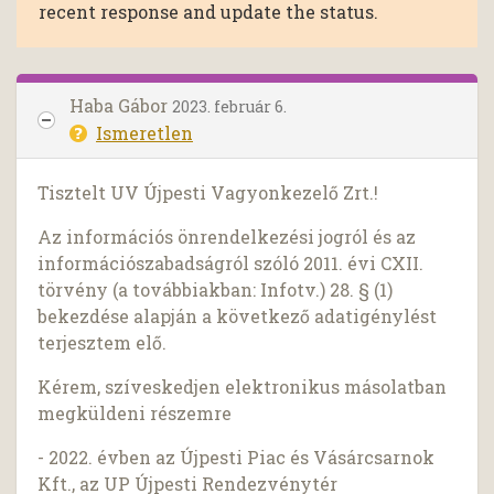
recent response and update the status.
Haba Gábor
2023. február 6.
Ismeretlen
Tisztelt UV Újpesti Vagyonkezelő Zrt.!
Az információs önrendelkezési jogról és az
információszabadságról szóló 2011. évi CXII.
törvény (a továbbiakban: Infotv.) 28. § (1)
bekezdése alapján a következő adatigénylést
terjesztem elő.
Kérem, szíveskedjen elektronikus másolatban
megküldeni részemre
- 2022. évben az Újpesti Piac és Vásárcsarnok
Kft., az UP Újpesti Rendezvénytér