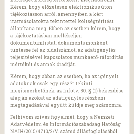
Kérem, hogy előzetesen elektronikus úton
tájékoztasson arról, amennyiben a kért
iratmásolatokra tekintettel költségtérítést
állapítana meg. Ebben az esetben kérem, hogy
a tájékoztatásban mellékeljen
dokumentumlistát, dokumentumonként
tüntesse fel az oldalszámot, az adatigénylés
teljesítésével kapcsolatos munkaerő-ráfordítás
mértékét és annak óradíját.
Kérem, hogy abban az esetben, ha az igényelt
adatoknak csak egy részét tekinti
megismerhetőnek, az Infotv. 30. § (1) bekezdése
alapján azokat az adatigénylés részbeni
megtagadásával együtt küldje meg számomra.
Felhívom szíves figyelmét, hogy a Nemzeti
Adatvédelmi és Információszabadság Hatóság
NAIH/2015/4710/2/V. számú állásfoglalásából