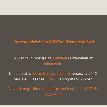
Kapcsolatfelvétel a KiMitTud üzemeltetőjével
A KiMitTud motorja az
Alaveteli
| Üzemelteti az
atlatszo.hu
.
Elindítását az
Open Society Institute
támogatta 2012-
ben. Felújítását az
USAID
támogatta 2024-ben.
Nevezd meg! - Ne add el! - Így add tovább! 4.0 CC BY-
NC.SA 4.0