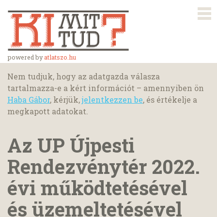
powered by
atlatszo.hu
Nem tudjuk, hogy az adatgazda válasza
tartalmazza-e a kért információt – amennyiben ön
Haba Gábor
, kérjük,
jelentkezzen be
, és értékelje a
megkapott adatokat.
Az UP Újpesti
Rendezvénytér 2022.
évi működtetésével
és üzemeltetésével