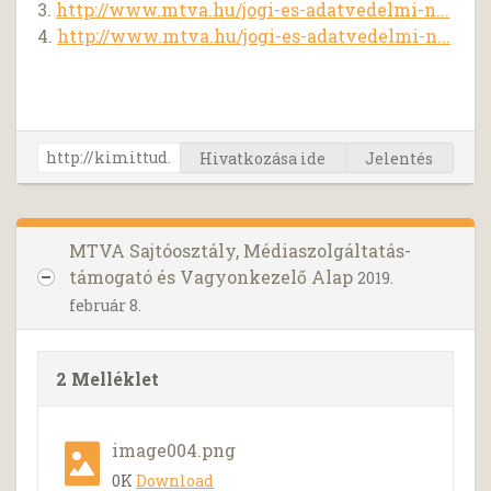
3.
http://www.mtva.hu/jogi-es-adatvedelmi-n...
4.
http://www.mtva.hu/jogi-es-adatvedelmi-n...
Hivatkozása ide
Jelentés
MTVA Sajtóosztály, Médiaszolgáltatás-
támogató és Vagyonkezelő Alap
2019.
február 8.
2 Melléklet
image004.png
0K
Download