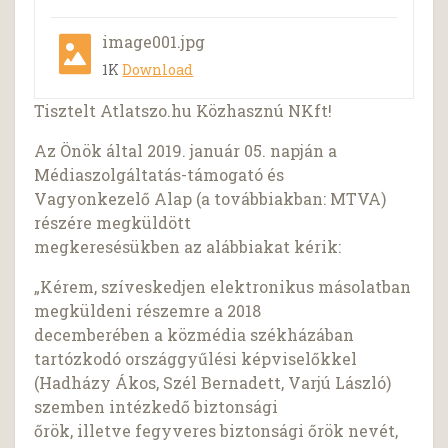
image001.jpg
1K
Download
Tisztelt Atlatszo.hu Közhasznú NKft!
Az Önök által 2019. január 05. napján a
Médiaszolgáltatás-támogató és
Vagyonkezelő Alap (a továbbiakban: MTVA)
részére megküldött
megkeresésükben az alábbiakat kérik:
„Kérem, szíveskedjen elektronikus másolatban
megküldeni részemre a 2018
decemberében a közmédia székházában
tartózkodó országgyűlési képviselőkkel
(Hadházy Ákos, Szél Bernadett, Varjú László)
szemben intézkedő biztonsági
őrök, illetve fegyveres biztonsági őrök nevét,