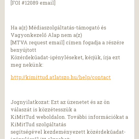
[FOI #12089 email]
Ha a(z) Médiaszolgáltatás-támogató és
Vagyonkezelő Alap nem a(z)
[MTVA request email] címen fogadja a részére
benyújtott
Közérdekűadat-igényléseket, kérjük, írja ezt
meg nekünk:
http://kimittud.atlatszo.hu/help/contact
Jognyilatkozat: Ezt az üzenetet és az ön
válaszát is közzétesszük a
KiMitTud weboldalon. További információkat a
KiMitTud szolgáltatás
segítségével kezdeményezett közérdekűadat-