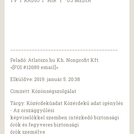
TV I RÁDIÓ I HÍR I ÚJ MÉDIA
________________________________________
Feladó: Atlatszo.hu Kh. Nonprofit Kft.
<[FOI #12089 email]>
Elküldve: 2019. január 5. 20:38
Címzett: Közönségszolgálat
Tárgy: Közérdekűadat Közérdekű adat igénylés
- Az országgyűlési
képviselőkkel szemben intézkedő biztonsági
őrök és fegyveres biztonsági
őrök személye