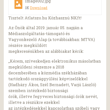
image002.jpg
1K
Download
Tisztelt Atlatszo.hu Közhasznú NKft!
Az Önök által 2019. január 05. napján a
Médiaszolgáltatás-támogató és
Vagyonkezelő Alap (a továbbiakban: MTVA)
részére megküldött
megkeresésükben az alábbiakat kérik:
„Kérem, szíveskedjen elektronikus másolatban
megküldeni részemre a 2018
decemberében a közmédia székházában
tartózkodó országgyűlési képviselőkkel
(Hadházy Ákos, Szél Bernadett, Varjú László)
szemben intézkedő biztonsági
őrök, illetve fegyveres biztonsági őrök nevét,
illetve a részükre ezekkel
az intézkedésekkel kapcsolatban szóbeli vagy