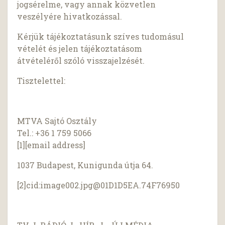
jogsérelme, vagy annak közvetlen
veszélyére hivatkozással.
Kérjük tájékoztatásunk szíves tudomásul
vételét és jelen tájékoztatásom
átvételéről szóló visszajelzését.
Tisztelettel:
MTVA Sajtó Osztály
Tel.: +36 1 759 5066
[1][email address]
1037 Budapest, Kunigunda útja 64.
[2]cid:
image002.jpg@01D1D5EA.74F76950