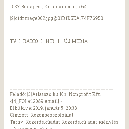
1037 Budapest, Kunigunda útja 64.
[2]cid:
image002.jpg@01D1D5EA.74F76950
TV I RÁDIÓ I HÍR I ÚJ MÉDIA
________________________________________
Feladó: [3]Atlatszo.hu Kh. Nonprofit Kft.
<[4][FOI #12089 email]>
Elküldve: 2019. január 5. 20:38
Címzett: Közönségszolgálat
Tárgy: Közérdekűadat Közérdekű adat igénylés
- Az országgyűlési