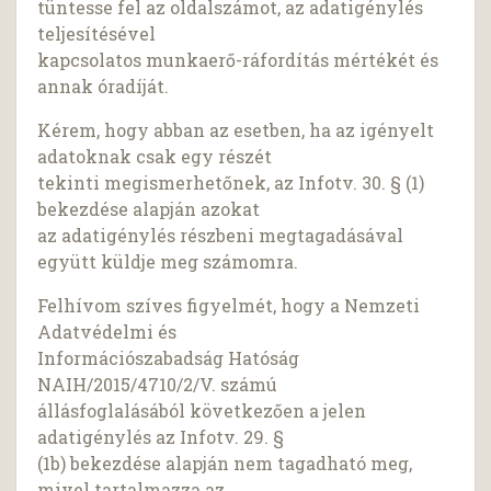
tüntesse fel az oldalszámot, az adatigénylés
teljesítésével
kapcsolatos munkaerő-ráfordítás mértékét és
annak óradíját.
Kérem, hogy abban az esetben, ha az igényelt
adatoknak csak egy részét
tekinti megismerhetőnek, az Infotv. 30. § (1)
bekezdése alapján azokat
az adatigénylés részbeni megtagadásával
együtt küldje meg számomra.
Felhívom szíves figyelmét, hogy a Nemzeti
Adatvédelmi és
Információszabadság Hatóság
NAIH/2015/4710/2/V. számú
állásfoglalásából következően a jelen
adatigénylés az Infotv. 29. §
(1b) bekezdése alapján nem tagadható meg,
mivel tartalmazza az