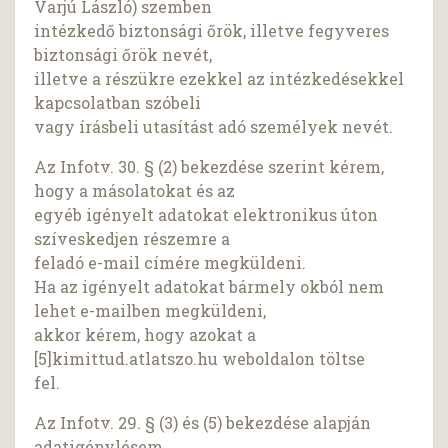
Varjú László) szemben
intézkedő biztonsági őrök, illetve fegyveres
biztonsági őrök nevét,
illetve a részükre ezekkel az intézkedésekkel
kapcsolatban szóbeli
vagy írásbeli utasítást adó személyek nevét.
Az Infotv. 30. § (2) bekezdése szerint kérem,
hogy a másolatokat és az
egyéb igényelt adatokat elektronikus úton
szíveskedjen részemre a
feladó e-mail címére megküldeni.
Ha az igényelt adatokat bármely okból nem
lehet e-mailben megküldeni,
akkor kérem, hogy azokat a
[5]kimittud.atlatszo.hu weboldalon töltse
fel.
Az Infotv. 29. § (3) és (5) bekezdése alapján
adatigénylésem