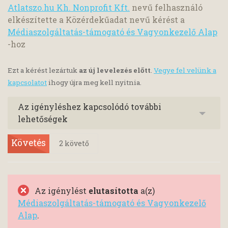
Atlatszo.hu Kh. Nonprofit Kft.
nevű felhasználó
elkészítette a Közérdekűadat nevű kérést a
Médiaszolgáltatás-támogató és Vagyonkezelő Alap
-hoz
Ezt a kérést lezártuk
az új levelezés előtt
.
Vegye fel velünk a
kapcsolatot
ihogy újra meg kell nyitnia.
Az igényléshez kapcsolódó további
lehetőségek
Követés
2
követő
Az igénylést
elutasította
a(z)
Médiaszolgáltatás-támogató és Vagyonkezelő
Alap
.