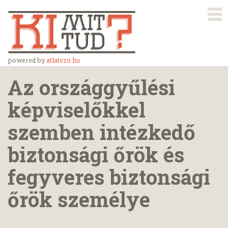
powered by
atlatszo.hu
Az országgyűlési
képviselőkkel
szemben intézkedő
biztonsági őrök és
fegyveres biztonsági
őrök személye