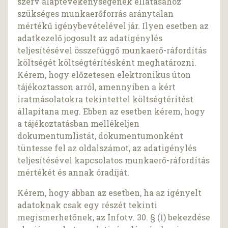
szerv alaptevékenységének ellátásához
szükséges munkaerőforrás aránytalan
mértékű igénybevételével jár. Ilyen esetben az
adatkezelő jogosult az adatigénylés
teljesítésével összefüggő munkaerő-ráfordítás
költségét költségtérítésként meghatározni.
Kérem, hogy előzetesen elektronikus úton
tájékoztasson arról, amennyiben a kért
iratmásolatokra tekintettel költségtérítést
állapítana meg. Ebben az esetben kérem, hogy
a tájékoztatásban mellékeljen
dokumentumlistát, dokumentumonként
tüntesse fel az oldalszámot, az adatigénylés
teljesítésével kapcsolatos munkaerő-ráfordítás
mértékét és annak óradíját.
Kérem, hogy abban az esetben, ha az igényelt
adatoknak csak egy részét tekinti
megismerhetőnek, az Infotv. 30. § (1) bekezdése