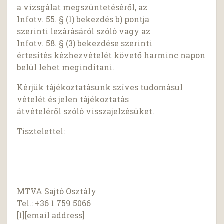
a vizsgálat megszüntetéséről, az
Infotv. 55. § (1) bekezdés b) pontja
szerinti lezárásáról szóló vagy az
Infotv. 58. § (3) bekezdése szerinti
értesítés kézhezvételét követő harminc napon
belül lehet megindítani.
Kérjük tájékoztatásunk szíves tudomásul
vételét és jelen tájékoztatás
átvételéről szóló visszajelzésüket.
Tisztelettel:
MTVA Sajtó Osztály
Tel.: +36 1 759 5066
[1][email address]