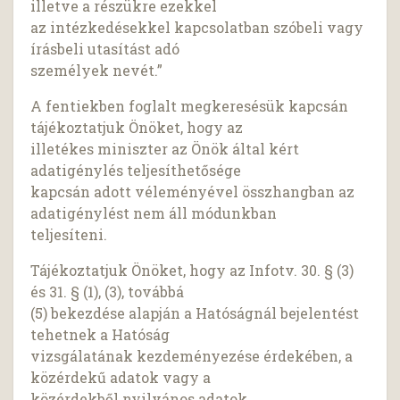
illetve a részükre ezekkel
az intézkedésekkel kapcsolatban szóbeli vagy
írásbeli utasítást adó
személyek nevét.”
A fentiekben foglalt megkeresésük kapcsán
tájékoztatjuk Önöket, hogy az
illetékes miniszter az Önök által kért
adatigénylés teljesíthetősége
kapcsán adott véleményével összhangban az
adatigénylést nem áll módunkban
teljesíteni.
Tájékoztatjuk Önöket, hogy az Infotv. 30. § (3)
és 31. § (1), (3), továbbá
(5) bekezdése alapján a Hatóságnál bejelentést
tehetnek a Hatóság
vizsgálatának kezdeményezése érdekében, a
közérdekű adatok vagy a
közérdekből nyilvános adatok