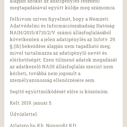
alapján azokat az adatigénylés részbeni
megtagadásával együtt küldje meg számomra.
Felhívom szíves figyelmét, hogy a Nemzeti
Adatvédelmi és Információszabadság Hatóság
NAIH/2015/4710/2/V. számú állásfoglalásából
következően a jelen adatigénylés az Infotv. 29.
§ (1b) bekezdése alapján nem tagadható meg,
mivel tartalmazza az adatigénylő nevét és
elérhetőségét. Ezen túlmenő adatok megadását
az adatkezelő NAIH állásfoglalás szerint nem
kérheti, továbbá nem jogosult a
személyazonosság ellenőrzésére sem.
Segítő együttműködését előre is köszönöm.
Kelt: 2019. január 5.
Üdvözlettel:
Atlatszo.hu Kh. Nonprofit Kft.