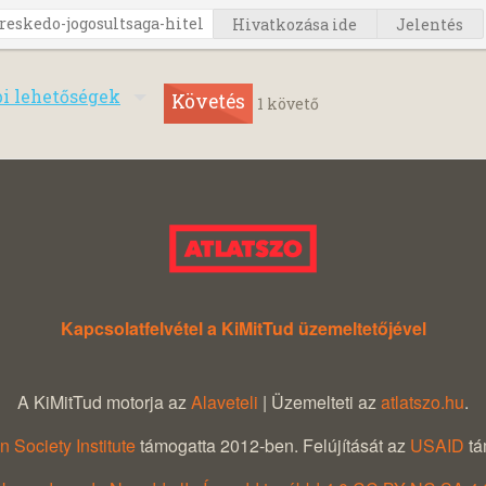
Hivatkozása ide
Jelentés
bi lehetőségek
Követés
1
követő
Kapcsolatfelvétel a KiMitTud üzemeltetőjével
A KiMitTud motorja az
Alaveteli
| Üzemelteti az
atlatszo.hu
.
 Society Institute
támogatta 2012-ben. Felújítását az
USAID
tá