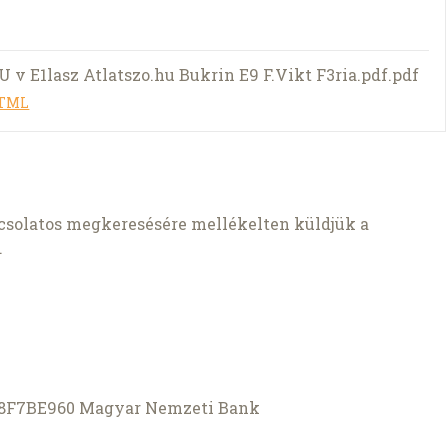
 v E1lasz Atlatszo.hu Bukrin E9 F.Vikt F3ria.pdf.pdf
HTML
csolatos megkeresésére mellékelten küldjük a
.
8F7BE960
Magyar Nemzeti Bank