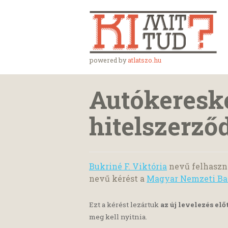
powered by
atlatszo.hu
Autókeresk
hitelszerző
Bukriné F. Viktória
nevű felhaszná
nevű kérést a
Magyar Nemzeti B
Ezt a kérést lezártuk
az új levelezés elő
meg kell nyitnia.