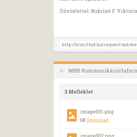
Üdvözlettel: Bukriné F. Viktóri
MNB Kommunikáció/Inform
3 Melléklet
image001.png
0K
Download
image002.png