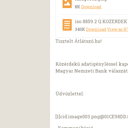
8K
Download
iso 8859 2 Q KOZERDEKU
340K
Download
View as 
Tisztelt Átlátszó.hu!
Közérdekű adatigényléssel kap
Magyar Nemzeti Bank válaszát
Üdvözlettel:
[1]cid:
image003.png@01CE98DD.
Kommunikáció