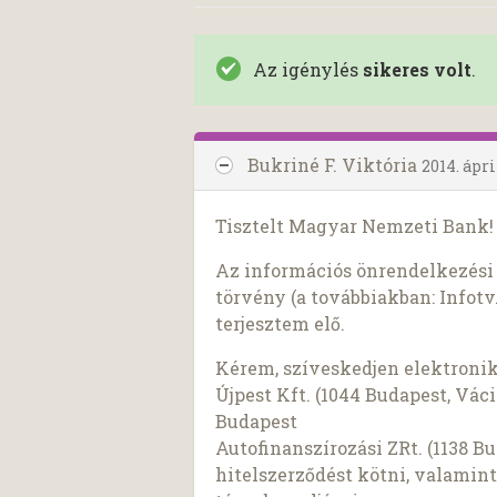
Az igénylés
sikeres volt
.
Bukriné F. Viktória
2014. ápri
Tisztelt Magyar Nemzeti Bank!
Az információs önrendelkezési j
törvény (a továbbiakban: Infotv.
terjesztem elő.
Kérem, szíveskedjen elektron
Újpest Kft. (1044 Budapest, Váci 
Budapest
Autofinanszírozási ZRt. (1138 Bu
hitelszerződést kötni, valamin