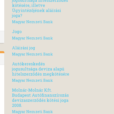
jogosultsága hitelszerződés
kötésére, illetve
Ügyintézőjének aláírási
joga?
Magyar Nemzeti Bank
Jogo
Magyar Nemzeti Bank
Aláirási jog
Magyar Nemzeti Bank
Autókereskedés
jogusultsága deviza alapú
hitelszerződés megkötésére
Magyar Nemzeti Bank
Molnár-Molnár Kft.
Budapest Autófinanszírozás
devizaszerződés kötési joga
2008.
Magyar Nemzeti Bank