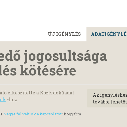
ÚJ IGÉNYLÉS
ADATIGÉNYLÉ
edő jogosultsága
dés kötésére
ló elkészítette a Közérdekűadat
Az igényléshe
ank
-hoz
további lehető
tt
.
Vegye fel velünk a kapcsolatot
ihogy újra