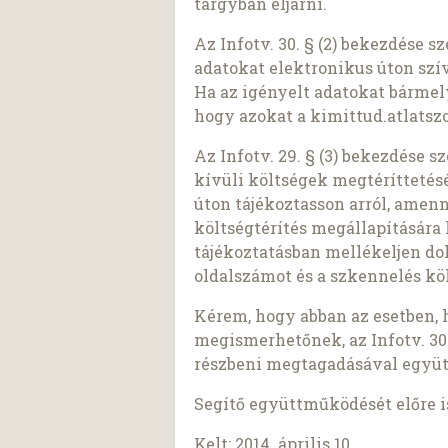
tárgyban eljárni.
Az Infotv. 30. § (2) bekezdése 
adatokat elektronikus úton szí
Ha az igényelt adatokat bárme
hogy azokat a kimittud.atlatszo
Az Infotv. 29. § (3) bekezdése 
kívüli költségek megtéríttetés
úton tájékoztasson arról, amen
költségtérítés megállapítására 
tájékoztatásban mellékeljen d
oldalszámot és a szkennelés köl
Kérem, hogy abban az esetben, 
megismerhetőnek, az Infotv. 30.
részbeni megtagadásával együt
Segítő együttműködését előre 
Kelt: 2014. április 10.