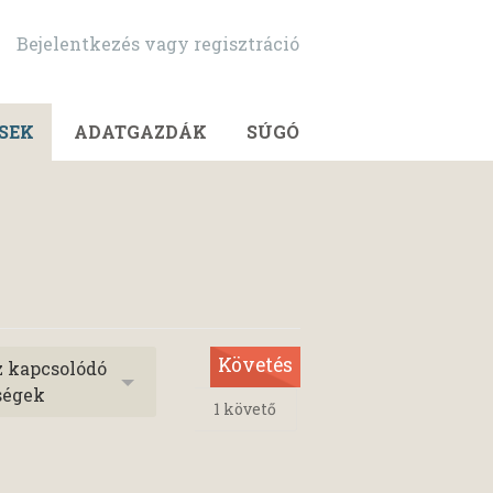
Bejelentkezés vagy regisztráció
SEK
ADATGAZDÁK
SÚGÓ
Követés
z kapcsolódó
ségek
1
követő