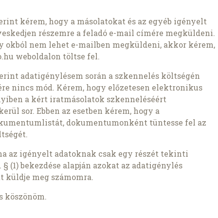
szerint kérem, hogy a másolatokat és az egyéb igényelt
veskedjen részemre a feladó e-mail címére megküldeni.
ly okból nem lehet e-mailben megküldeni, akkor kérem,
.hu weboldalon töltse fel.
szerint adatigénylésem során a szkennelés költségén
ére nincs mód. Kérem, hogy előzetesen elektronikus
nyiben a kért iratmásolatok szkenneléséért
kerül sor. Ebben az esetben kérem, hogy a
okumentumlistát, dokumentumonként tüntesse fel az
tségét.
ha az igényelt adatoknak csak egy részét tekinti
 § (1) bekezdése alapján azokat az adatigénylés
t küldje meg számomra.
is köszönöm.