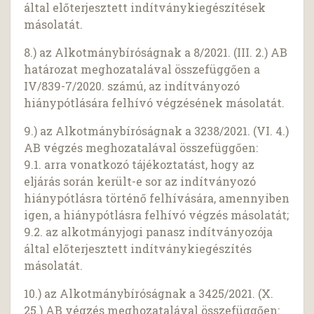
által előterjesztett indítványkiegészítések
másolatát.
8.) az Alkotmánybíróságnak a 8/2021. (III. 2.) AB
határozat meghozatalával összefüggően a
IV/839-7/2020. számú, az indítványozó
hiánypótlására felhívó végzésének másolatát.
9.) az Alkotmánybíróságnak a 3238/2021. (VI. 4.)
AB végzés meghozatalával összefüggően:
9.1. arra vonatkozó tájékoztatást, hogy az
eljárás során került-e sor az indítványozó
hiánypótlásra történő felhívására, amennyiben
igen, a hiánypótlásra felhívó végzés másolatát;
9.2. az alkotmányjogi panasz indítványozója
által előterjesztett indítványkiegészítés
másolatát.
10.) az Alkotmánybíróságnak a 3425/2021. (X.
25.) AB végzés meghozatalával összefüggően: