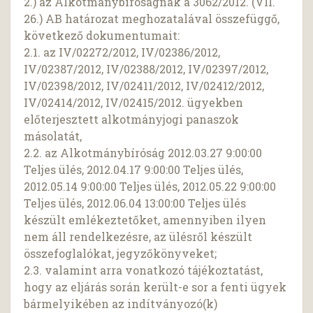
2.) az Alkotmánybíróságnak a 3062/2012. (VII.
26.) AB határozat meghozatalával összefüggő,
következő dokumentumait:
2.1. az IV/02272/2012, IV/02386/2012,
IV/02387/2012, IV/02388/2012, IV/02397/2012,
IV/02398/2012, IV/02411/2012, IV/02412/2012,
IV/02414/2012, IV/02415/2012. ügyekben
előterjesztett alkotmányjogi panaszok
másolatát,
2.2. az Alkotmánybíróság 2012.03.27 9:00:00
Teljes ülés, 2012.04.17 9:00:00 Teljes ülés,
2012.05.14 9:00:00 Teljes ülés, 2012.05.22 9:00:00
Teljes ülés, 2012.06.04 13:00:00 Teljes ülés
készült emlékeztetőket, amennyiben ilyen
nem áll rendelkezésre, az ülésről készült
összefoglalókat, jegyzőkönyveket;
2.3. valamint arra vonatkozó tájékoztatást,
hogy az eljárás során került-e sor a fenti ügyek
bármelyikében az indítványozó(k)