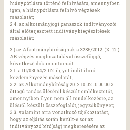
hiánypótlásra történő felhívására, amennyiben
igen, a hiánypótlásra felhívó végzések
másolatát;
2.4. az alkotmányjogi panaszok indítványozói
által előterjesztett indítványkiegészítések
másolatát;
3.) az Alkotmánybíróságnak a 3285/2012. (X. 12.)
AB végzés meghozatalával összefüggő,
következő dokumentumait:
3.1. a III/03054/2012. ügyet indító bírói
kezdeményezés másolatát,
3.2. az Alkotmánybíróság 2012.10.02 10:00:00 3.
öttagú tanács üléséről készült emlékeztetőt,
amennyiben ilyen nem áll rendelkezésre, az
ülésről készült összefoglalót, jegyzőkönyvet;
3.3. valamint arra vonatkozó tájékoztatást,
hogy az eljárás során került-e sor az
indítványozó bíró(ság) megkeresésére az