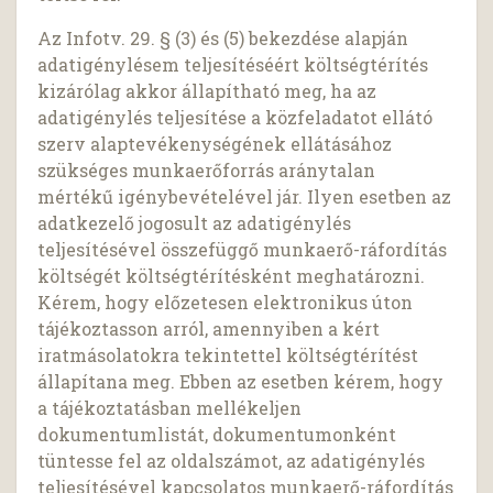
Az Infotv. 29. § (3) és (5) bekezdése alapján
adatigénylésem teljesítéséért költségtérítés
kizárólag akkor állapítható meg, ha az
adatigénylés teljesítése a közfeladatot ellátó
szerv alaptevékenységének ellátásához
szükséges munkaerőforrás aránytalan
mértékű igénybevételével jár. Ilyen esetben az
adatkezelő jogosult az adatigénylés
teljesítésével összefüggő munkaerő-ráfordítás
költségét költségtérítésként meghatározni.
Kérem, hogy előzetesen elektronikus úton
tájékoztasson arról, amennyiben a kért
iratmásolatokra tekintettel költségtérítést
állapítana meg. Ebben az esetben kérem, hogy
a tájékoztatásban mellékeljen
dokumentumlistát, dokumentumonként
tüntesse fel az oldalszámot, az adatigénylés
teljesítésével kapcsolatos munkaerő-ráfordítás