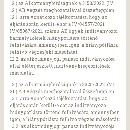
12.) az Alkotmánybíróságnak a 3158/2022. (IV.
12.) AB végzés meghozatalával összefüggően:
12.1. arra vonatkozó tájékoztatást, hogy az
eljárás során került-e sor a IV/04557/2021,
IV/05067/2021. számú AB ügyek indítványozói
bármelyikének hiánypótlásra történő
felhívására, amennyiben igen, a hiánypótlásra
felhívó végzés(ek) másolatát;
12.2. az alkotmányjogi panasz indítványozója
által előterjesztett indítványkiegészítések
másolatát.
13.) az Alkotmánybíróságnak a 3325/2022. (VII.
21.) AB végzés meghozatalával összefüggően:
13.1. arra vonatkozó tájékoztatást, hogy az
eljárás során került-e sor az indítványozó
hiánypótlásra történő felhívására, amennyiben
igen, a hiánypótlásra felhívó végzés másolatát;
13.2. az alkotmányjogi panasz indítványozója