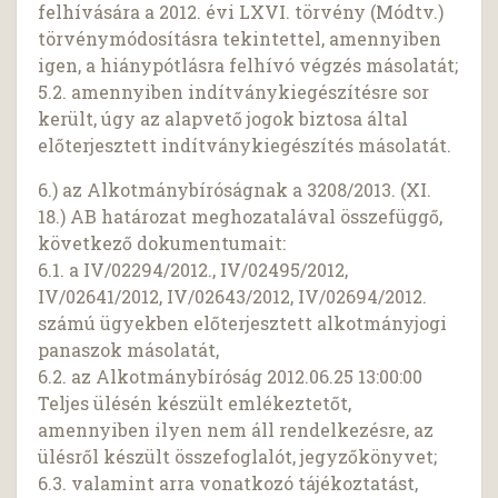
felhívására a 2012. évi LXVI. törvény (Módtv.)
törvénymódosításra tekintettel, amennyiben
igen, a hiánypótlásra felhívó végzés másolatát;
5.2. amennyiben indítványkiegészítésre sor
került, úgy az alapvető jogok biztosa által
előterjesztett indítványkiegészítés másolatát.
6.) az Alkotmánybíróságnak a 3208/2013. (XI.
18.) AB határozat meghozatalával összefüggő,
következő dokumentumait:
6.1. a IV/02294/2012., IV/02495/2012,
IV/02641/2012, IV/02643/2012, IV/02694/2012.
számú ügyekben előterjesztett alkotmányjogi
panaszok másolatát,
6.2. az Alkotmánybíróság 2012.06.25 13:00:00
Teljes ülésén készült emlékeztetőt,
amennyiben ilyen nem áll rendelkezésre, az
ülésről készült összefoglalót, jegyzőkönyvet;
6.3. valamint arra vonatkozó tájékoztatást,