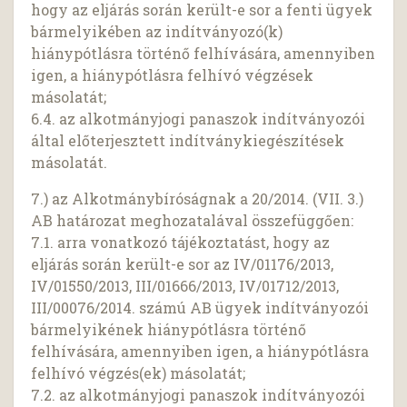
hogy az eljárás során került-e sor a fenti ügyek
bármelyikében az indítványozó(k)
hiánypótlásra történő felhívására, amennyiben
igen, a hiánypótlásra felhívó végzések
másolatát;
6.4. az alkotmányjogi panaszok indítványozói
által előterjesztett indítványkiegészítések
másolatát.
7.) az Alkotmánybíróságnak a 20/2014. (VII. 3.)
AB határozat meghozatalával összefüggően:
7.1. arra vonatkozó tájékoztatást, hogy az
eljárás során került-e sor az IV/01176/2013,
IV/01550/2013, III/01666/2013, IV/01712/2013,
III/00076/2014. számú AB ügyek indítványozói
bármelyikének hiánypótlásra történő
felhívására, amennyiben igen, a hiánypótlásra
felhívó végzés(ek) másolatát;
7.2. az alkotmányjogi panaszok indítványozói