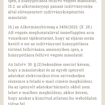
igen, a hiánypótlásra felhívó végzés másolatát;
15.2. az alkotmányjogi panasz indítványozója
által előterjesztett indítványkiegészítés
másolatát.
16.) az Alkotmánybíróság a 3456/2022. (X. 28.)
AB végzés meghozatalával összefüggően arra
vonatkozó tájékoztatást, hogy az eljárás során
került-e sor az indítványozó hiánypótlásra
történő felhívására, amennyiben igen, a
hiánypótlásra felhívó végzés másolatát.
Az Infotv. 30. § (2) bekezdése szerint kérem,
hogy a másolatokat és az egyéb igényelt
adatokat elektronikus úton szíveskedjen
részemre a feladó e-mail címére megküldeni.
Ha az igényelt adatokat bármely okból nem
lehet e-mailben megküldeni, akkor kérem,
hogy azokat a kimittud.atlatszo.hu weboldalon
töltse fel.