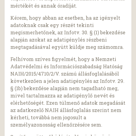
mértékét és annak óradíját.
Kérem, hogy abban az esetben, ha az igényelt
adatoknak csak egy részét tekinti
megismerhetőnek, az Infotv. 30. § (1) bekezdése
alapján azokat az adatigénylés részbeni
megtagadásával együtt küldje meg számomra.
Felhívom szíves figyelmét, hogy a Nemzeti
Adatvédelmi és Információszabadság Hatóság
NAIH/2015/4710/2/V. számú állásfoglalásából
következően a jelen adatigénylés az Infotv. 29.
§ (1b) bekezdése alapján nem tagadható meg,
mivel tartalmazza az adatigénylő nevét és
elérhetőségét. Ezen túlmenő adatok megadását
az adatkezelő NAIH állásfoglalás szerint nem
kérheti, továbbá nem jogosult a
személyazonosság ellenőrzésére sem.