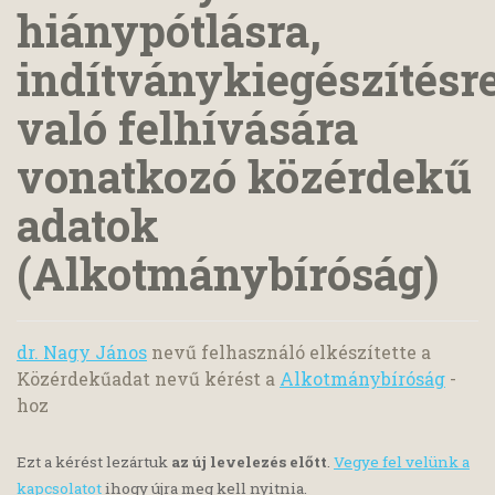
hiánypótlásra,
indítványkiegészítésr
való felhívására
vonatkozó közérdekű
adatok
(Alkotmánybíróság)
dr. Nagy János
nevű felhasználó elkészítette a
Közérdekűadat nevű kérést a
Alkotmánybíróság
-
hoz
Ezt a kérést lezártuk
az új levelezés előtt
.
Vegye fel velünk a
kapcsolatot
ihogy újra meg kell nyitnia.