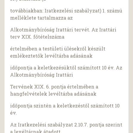
továbbiakban: Iratkezelési szabályzat) 1. számú
melléklete tartalmazza az
Alkotmánybíróság Irattári tervét. Az Irattári
terv XIX. főtételszáma
értelmében a testületi ülésekről készült
emlékeztetők levéltárba adásának
időpontja a keletkezésüktől számított 10 év. Az
Alkotmánybíróság Irattári
Tervének XIX. 6. pontja értelmében a
hangfelvételek levéltárba adásának
időpontja szintén a keletkezéstől számított 10
év.
Az Iratkezelési szabályzat 2.10.7. pontja szerint
a levéltárnak átadott