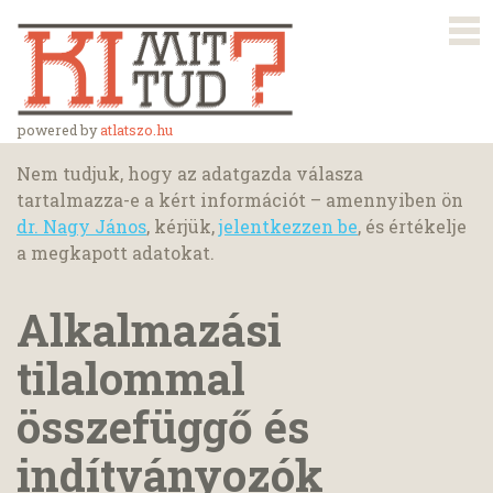
powered by
atlatszo.hu
Nem tudjuk, hogy az adatgazda válasza
tartalmazza-e a kért információt – amennyiben ön
dr. Nagy János
, kérjük,
jelentkezzen be
, és értékelje
a megkapott adatokat.
Alkalmazási
tilalommal
összefüggő és
indítványozók