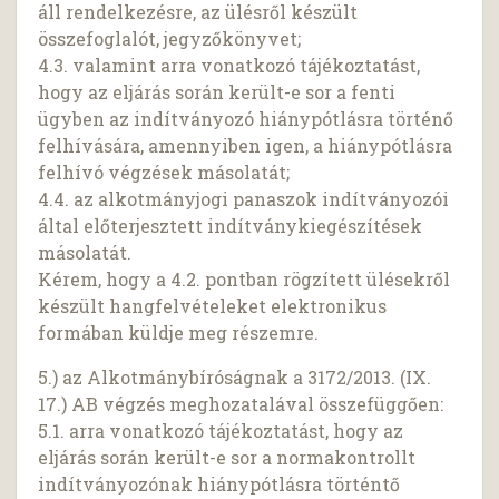
áll rendelkezésre, az ülésről készült
összefoglalót, jegyzőkönyvet;
4.3. valamint arra vonatkozó tájékoztatást,
hogy az eljárás során került-e sor a fenti
ügyben az indítványozó hiánypótlásra történő
felhívására, amennyiben igen, a hiánypótlásra
felhívó végzések másolatát;
4.4. az alkotmányjogi panaszok indítványozói
által előterjesztett indítványkiegészítések
másolatát.
Kérem, hogy a 4.2. pontban rögzített ülésekről
készült hangfelvételeket elektronikus
formában küldje meg részemre.
5.) az Alkotmánybíróságnak a 3172/2013. (IX.
17.) AB végzés meghozatalával összefüggően:
5.1. arra vonatkozó tájékoztatást, hogy az
eljárás során került-e sor a normakontrollt
indítványozónak hiánypótlásra történtő