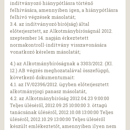
indítványozó hiánypótlásra történő
felhívására, amennyiben igen, a hiánypótlásra
felhívó végzések másolatát;
3.4. az indítványozó bíró(ság) által
előterjesztett, az Alkotmánybíróságnál 2012.
szeptember 14. napján érkeztetett
normakontroll-indítvány visszavonására
vonatkozó kérelem másolatát;
4.) az Alkotmánybíróságnak a 3303/2012. (XI.
12.) AB végzés meghozatalával összefüggő,
következő dokumentumait:
4.1. az IV/02396/2012. ügyben előterjesztett
alkotmányjogi panasz másolatát,
4.2. az Alkotmánybíróság 2012.04.23 9:00:00
Teljes üléséről, 2012.09.25 10:00:00 3. öttagú
tanácsának üléséről, 2012.10.08 13:00:00 Teljes
üléséről, 2012.10.29 13:00:00 Teljes üléséről
készült emlékeztetőt, amennyiben ilyen nem