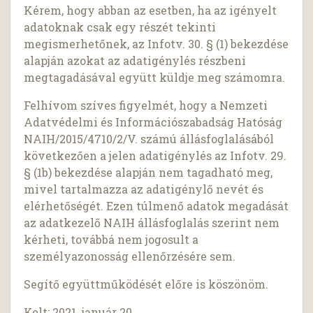
Kérem, hogy abban az esetben, ha az igényelt
adatoknak csak egy részét tekinti
megismerhetőnek, az Infotv. 30. § (1) bekezdése
alapján azokat az adatigénylés részbeni
megtagadásával együtt küldje meg számomra.
Felhívom szíves figyelmét, hogy a Nemzeti
Adatvédelmi és Információszabadság Hatóság
NAIH/2015/4710/2/V. számú állásfoglalásából
következően a jelen adatigénylés az Infotv. 29.
§ (1b) bekezdése alapján nem tagadható meg,
mivel tartalmazza az adatigénylő nevét és
elérhetőségét. Ezen túlmenő adatok megadását
az adatkezelő NAIH állásfoglalás szerint nem
kérheti, továbbá nem jogosult a
személyazonosság ellenőrzésére sem.
Segítő együttműködését előre is köszönöm.
Kelt: 2021. január 20.