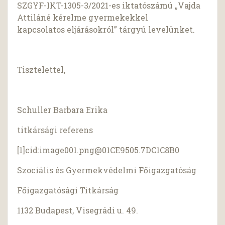
SZGYF-IKT-1305-3/2021-es iktatószámú „Vajda
Attiláné kérelme gyermekekkel
kapcsolatos eljárásokról” tárgyú levelünket.
Tisztelettel,
Schuller Barbara Erika
titkársági referens
[1]cid:
image001.png@01CE9505.7DC1C8B0
Szociális és Gyermekvédelmi Főigazgatóság
Főigazgatósági Titkárság
1132 Budapest, Visegrádi u. 49.