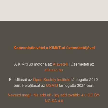
Kapcsolatfelvétel a KiMitTud üzemeltetőjével
A KiMitTud motorja az
Alaveteli
| Üzemelteti az
atlatszo.hu
.
Elindítását az
Open Society Institute
támogatta 2012-
ben. Felújítását az
USAID
támogatta 2024-ben.
Nevezd meg! - Ne add el! - Így add tovább! 4.0 CC BY-
NC.SA 4.0