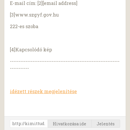
E-mail cím: [2][email address]
[3]www.szgyf.gov.hu
222-es szoba
[4]Kapcsolódó kép
---------------------------------------------------------------
-----------
idézett részek megjelenítése
Hivatkozása ide
Jelentés