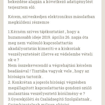
bekezdése alapján a következő adatigénylést
terjesztem elő.
Kérem, szíveskedjen elektronikus másolatban
megküldeni részemre
1.Kérném szíves tájékoztatást , hogy a
huzamosabb ideje 2019. április 26. napja óta
meg nem valósuló kapcsolattartás
akadályoztatás kimeríti-e a kiskorúak
veszélyeztetését illetve ez védelembe vételi
ok-e ?
Nem összekeverendő a végrehajtási kérelem
beadásával ! Tisztába vagyok vele , hogy az
bíróságra tartozik .
2. Konkrétan a jogerős bírósági végzésben
megállapított kapcsolattartás gondozó szülő
mulasztása veszélyeztető körülmény-e ?
3.Gyerekjóléti és Családsegítő Szolgálatnak ,
Gyámhivatalnak milyen eljárási