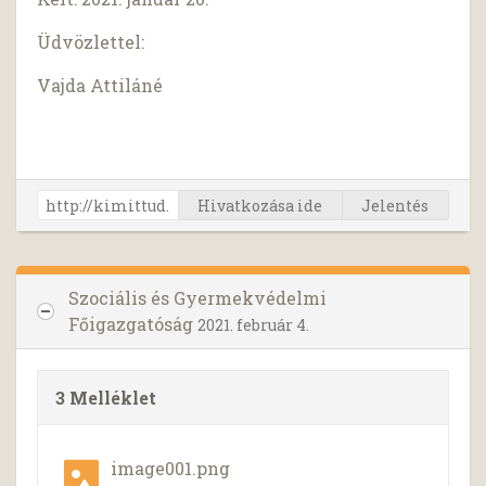
Üdvözlettel:
Vajda Attiláné
Hivatkozása ide
Jelentés
Szociális és Gyermekvédelmi
Főigazgatóság
2021. február 4.
3 Melléklet
image001.png