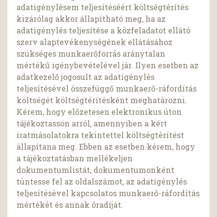
adatigénylésem teljesítéséért költségtérítés
kizárólag akkor állapítható meg, ha az
adatigénylés teljesítése a közfeladatot ellátó
szerv alaptevékenységének ellátásához
szükséges munkaerőforrás aránytalan
mértékű igénybevételével jár. Ilyen esetben az
adatkezelő jogosult az adatigénylés
teljesítésével összefüggő munkaerő-ráfordítás
költségét költségtérítésként meghatározni.
Kérem, hogy előzetesen elektronikus úton
tájékoztasson arról, amennyiben a kért
iratmásolatokra tekintettel költségtérítést
állapítana meg. Ebben az esetben kérem, hogy
a tájékoztatásban mellékeljen
dokumentumlistát, dokumentumonként
tüntesse fel az oldalszámot, az adatigénylés
teljesítésével kapcsolatos munkaerő-ráfordítás
mértékét és annak óradíját.