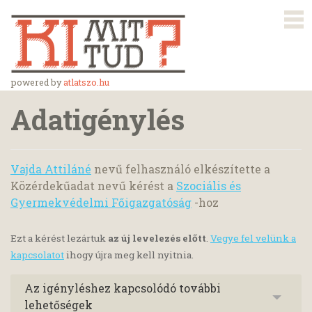
powered by
atlatszo.hu
Adatigénylés
Vajda Attiláné
nevű felhasználó elkészítette a
Közérdekűadat nevű kérést a
Szociális és
Gyermekvédelmi Főigazgatóság
-hoz
Ezt a kérést lezártuk
az új levelezés előtt
.
Vegye fel velünk a
kapcsolatot
ihogy újra meg kell nyitnia.
Az igényléshez kapcsolódó további
lehetőségek