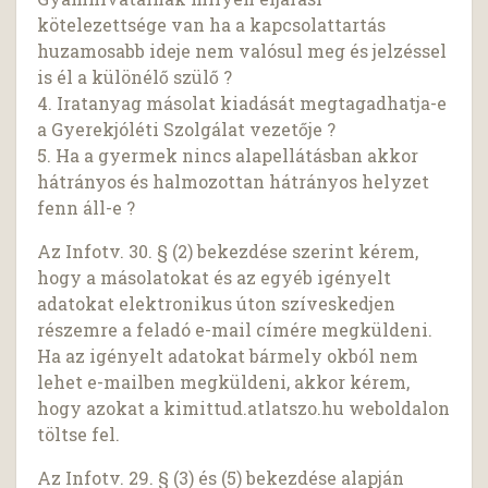
kötelezettsége van ha a kapcsolattartás
huzamosabb ideje nem valósul meg és jelzéssel
is él a különélő szülő ?
4. Iratanyag másolat kiadását megtagadhatja-e
a Gyerekjóléti Szolgálat vezetője ?
5. Ha a gyermek nincs alapellátásban akkor
hátrányos és halmozottan hátrányos helyzet
fenn áll-e ?
Az Infotv. 30. § (2) bekezdése szerint kérem,
hogy a másolatokat és az egyéb igényelt
adatokat elektronikus úton szíveskedjen
részemre a feladó e-mail címére megküldeni.
Ha az igényelt adatokat bármely okból nem
lehet e-mailben megküldeni, akkor kérem,
hogy azokat a kimittud.atlatszo.hu weboldalon
töltse fel.
Az Infotv. 29. § (3) és (5) bekezdése alapján