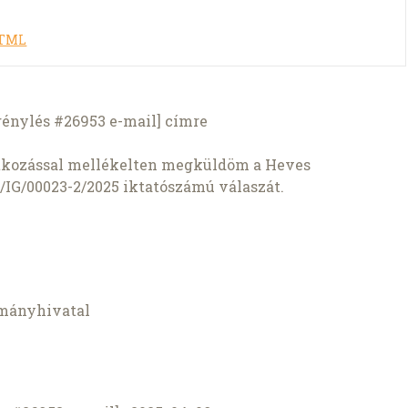
HTML
génylés #26953 e-mail] címre
atkozással mellékelten megküldöm a Heves
G/00023-2/2025 iktatószámú válaszát.
mányhivatal