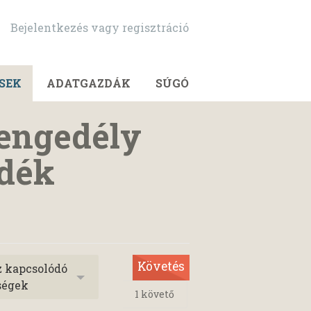
Bejelentkezés vagy regisztráció
SEK
ADATGAZDÁK
SÚGÓ
 engedély
adék
Követés
z kapcsolódó
ségek
1
követő