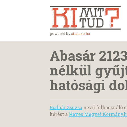
powered by
atlatszo.hu
Abasár 2123
nélkül gyűj
hatósági d
Bodnár Zsuzsa
nevű felhasználó e
kérést a
Heves Megyei Kormányh