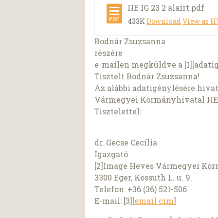
HE IG 23 2 alairt.pdf
433K
Download
View as 
Bodnár Zsuzsanna
részére
e-mailen megküldve a [1][adati
Tisztelt Bodnár Zsuzsanna!
Az alábbi adatigénylésére hiv
Vármegyei Kormányhivatal HE/I
Tisztelettel:
dr. Gecse Cecília
Igazgató
[2]Image Heves Vármegyei Kor
3300 Eger, Kossuth L. u. 9.
Telefon: +36 (36) 521-506
E-mail: [3][
email cím
]