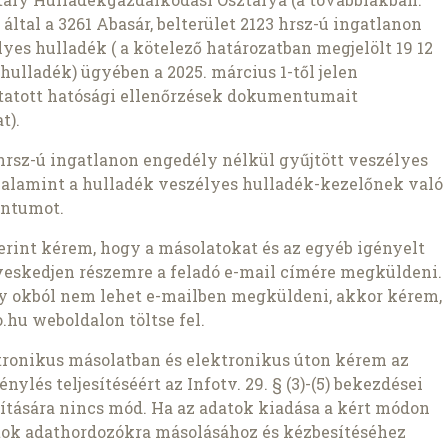
ltal a 3261 Abasár, belterület 2123 hrsz-ú ingatlanon
yes hulladék ( a kötelező határozatban megjelölt 19 12
 hulladék) ügyében a 2025. március 1-től jelen
ytatott hatósági ellenőrzések dokumentumait
t).
3 hrsz-ú ingatlanon engedély nélkül gyűjtött veszélyes
, valamint a hulladék veszélyes hulladék-kezelőnek való
entumot.
szerint kérem, hogy a másolatokat és az egyéb igényelt
veskedjen részemre a feladó e-mail címére megküldeni.
ly okból nem lehet e-mailben megküldeni, akkor kérem,
.hu weboldalon töltse fel.
ronikus másolatban és elektronikus úton kérem az
nylés teljesítéséért az Infotv. 29. § (3)-(5) bekezdései
pítására nincs mód. Ha az adatok kiadása a kért módon
atok adathordozókra másolásához és kézbesítéséhez