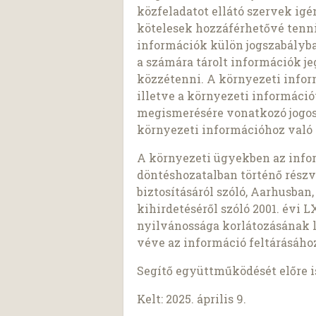
közfeladatot ellátó szervek igé
kötelesek hozzáférhetővé tenni
információk külön jogszabályba
a számára tárolt információk 
közzétenni. A környezeti inform
illetve a környezeti informáci
megismerésére vonatkozó jogosu
környezeti információhoz való 
A környezeti ügyekben az infor
döntéshozatalban történő részvé
biztosításáról szóló, Aarhusban
kihirdetéséről szóló 2001. évi 
nyilvánossága korlátozásának 
véve az információ feltárásáho
Segítő együttműködését előre 
Kelt: 2025. április 9.