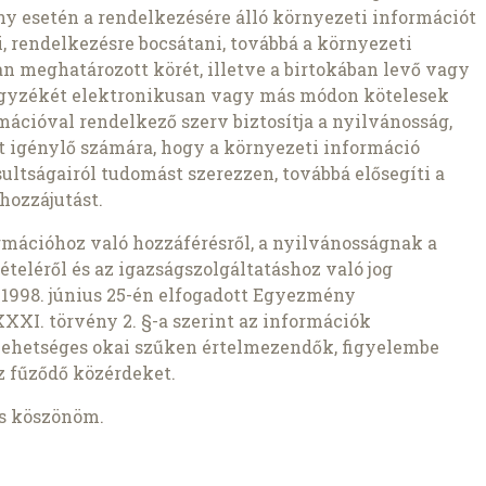
ny esetén a rendelkezésére álló környezeti információt
, rendelkezésre bocsátani, továbbá a környezeti
n meghatározott körét, illetve a birtokában levő vagy
jegyzékét elektronikusan vagy más módon kötelesek
ációval rendelkező szerv biztosítja a nyilvánosság,
ót igénylő számára, hogy a környezeti információ
ltságairól tudomást szerezzen, továbbá elősegíti a
hozzájutást.
mációhoz való hozzáférésről, a nyilvánosságnak a
teléről és az igazságszolgáltatáshoz való jog
, 1998. június 25-én elfogadott Egyezmény
LXXXI. törvény 2. §-a szerint az információk
lehetséges okai szűken értelmezendők, figyelembe
z fűződő közérdeket.
is köszönöm.