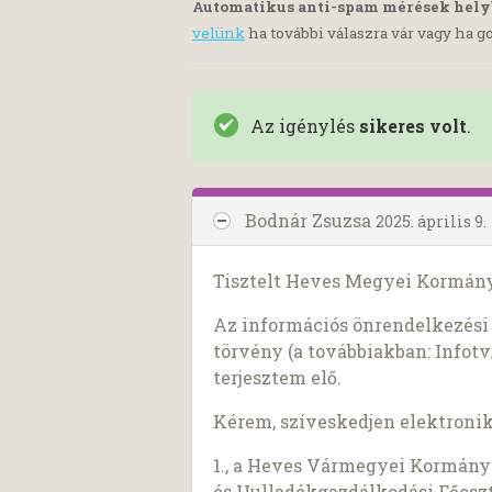
Automatikus anti-spam mérések hel
velünk
ha további válaszra vár vagy ha go
Az igénylés
sikeres volt
.
Bodnár Zsuzsa
2025. április 9.
Tisztelt Heves Megyei Kormány
Az információs önrendelkezési j
törvény (a továbbiakban: Infotv.
terjesztem elő.
Kérem, szíveskedjen elektroni
1., a Heves Vármegyei Kormán
és Hulladékgazdálkodási Főoszt