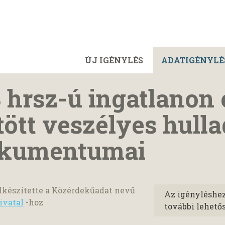
ÚJ IGÉNYLÉS
ADATIGÉNYLÉ
 hrsz-ú ingatlanon
tött veszélyes hull
okumentumai
lkészítette a Közérdekűadat nevű
Az igényléshe
ivatal
-hoz
további lehető