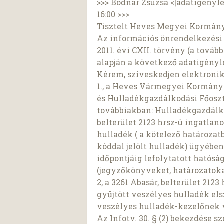
>>> Bodnár Zsuzsa <[adatigénylés
16:00 >>>
Tisztelt Heves Megyei Kormány
Az információs önrendelkezési 
2011. évi CXII. törvény (a tovább
alapján a következő adatigénylé
Kérem, szíveskedjen elektroni
1., a Heves Vármegyei Kormán
és Hulladékgazdálkodási Főosz
továbbiakban: Hulladékgazdálkod
belterület 2123 hrsz-ú ingatlan
hulladék ( a kötelező határozat
kóddal jelölt hulladék) ügyében 
időpontjáig lefolytatott hatós
(jegyzőkönyveket, határozatoka
2, a 3261 Abasár, belterület 212
gyűjtött veszélyes hulladék els
veszélyes hulladék-kezelőnek 
Az Infotv. 30. § (2) bekezdése s