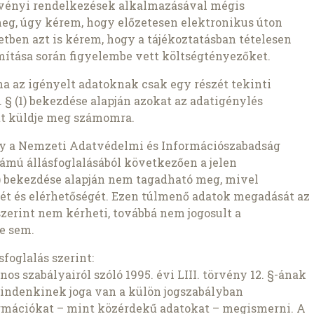
rvényi rendelkezések alkalmazásával mégis
meg, úgy kérem, hogy előzetesen elektronikus úton
setben azt is kérem, hogy a tájékoztatásban tételesen
ámítása során figyelembe vett költségtényezőket.
ha az igényelt adatoknak csak egy részét tekinti
 § (1) bekezdése alapján azokat az adatigénylés
t küldje meg számomra.
gy a Nemzeti Adatvédelmi és Információszabadság
ámú állásfoglalásából következően a jelen
1b) bekezdése alapján nem tagadható meg, mivel
ét és elérhetőségét. Ezen túlmenő adatok megadását az
szerint nem kérheti, továbbá nem jogosult a
e sem.
foglalás szerint:
s szabályairól szóló 1995. évi LIII. törvény 12. §-ának
mindenkinek joga van a külön jogszabályban
rmációkat – mint közérdekű adatokat – megismerni. A