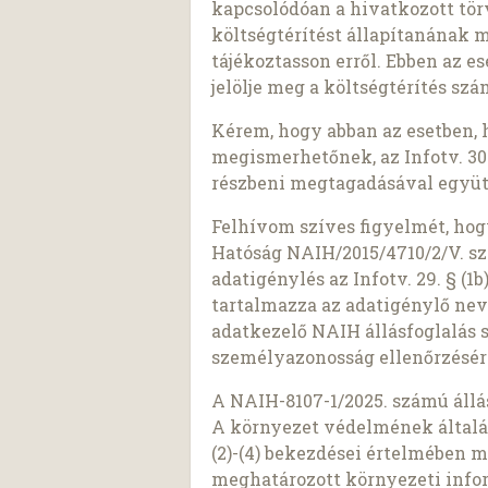
kapcsolódóan a hivatkozott tö
költségtérítést állapítanának 
tájékoztasson erről. Ebben az e
jelölje meg a költségtérítés sz
Kérem, hogy abban az esetben, 
megismerhetőnek, az Infotv. 30.
részbeni megtagadásával együt
Felhívom szíves figyelmét, ho
Hatóság NAIH/2015/4710/2/V. sz
adatigénylés az Infotv. 29. § (
tartalmazza az adatigénylő nev
adatkezelő NAIH állásfoglalás 
személyazonosság ellenőrzésér
A NAIH-8107-1/2025. számú állás
A környezet védelmének általáno
(2)-(4) bekezdései értelmében 
meghatározott környezeti info