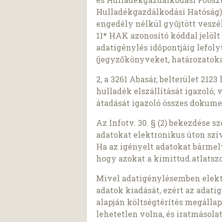
Hulladékgazdálkodási Hatóság) á
engedély nélkül gyűjtött veszél
11* HAK azonosító kóddal jelölt
adatigénylés időpontjáig lefol
(jegyzőkönyveket, határozatoka
2, a 3261 Abasár, belterület 212
hulladék elszállítását igazoló
átadását igazoló összes dokum
Az Infotv. 30. § (2) bekezdése 
adatokat elektronikus úton szí
Ha az igényelt adatokat bárme
hogy azokat a kimittud.atlatszo
Mivel adatigénylésemben elekt
adatok kiadását, ezért az adatigé
alapján költségtérítés megálla
lehetetlen volna, és iratmásol