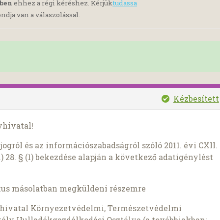
yben
ehhez a régi kéréshez. Kérjük
tudassa
ndja van a válaszolással.
Kézbesített
hivatal!
ogról és az információszabadságról szóló 2011. évi CXII.
) 28. § (1) bekezdése alapján a következő adatigénylést
kus másolatban megküldeni részemre
yhivatal Környezetvédelmi, Természetvédelmi
ály Hulladékgazdálkodási Osztálya (a továbbiakban: