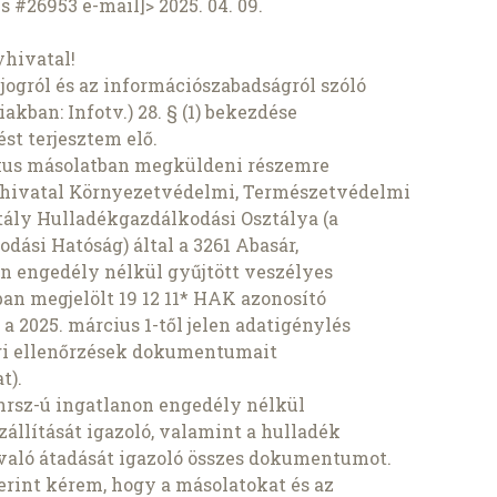
 #26953 e-mail]> 2025. 04. 09.
hivatal!
jogról és az információszabadságról szóló
iakban: Infotv.) 28. § (1) bekezdése
st terjesztem elő.
kus másolatban megküldeni részemre
yhivatal Környezetvédelmi, Természetvédelmi
tály Hulladékgazdálkodási Osztálya (a
ási Hatóság) által a 3261 Abasár,
on engedély nélkül gyűjtött veszélyes
ban megjelölt 19 12 11* HAK azonosító
a 2025. március 1-től jelen adatigénylés
ági ellenőrzések dokumentumait
t).
3 hrsz-ú ingatlanon engedély nélkül
zállítását igazoló, valamint a hulladék
való átadását igazoló összes dokumentumot.
zerint kérem, hogy a másolatokat és az