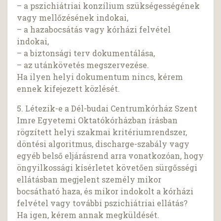
– a pszichiátriai konzílium szükségességének
vagy mellőzésének indokai,
– a hazabocsátás vagy kórházi felvétel
indokai,
– a biztonsági terv dokumentálása,
– az utánkövetés megszervezése.
Ha ilyen helyi dokumentum nincs, kérem
ennek kifejezett közlését.
5. Létezik-e a Dél-budai Centrumkórház Szent
Imre Egyetemi Oktatókórházban írásban
rögzített helyi szakmai kritériumrendszer,
döntési algoritmus, discharge-szabály vagy
egyéb belső eljárásrend arra vonatkozóan, hogy
öngyilkossági kísérletet követően sürgősségi
ellátásban megjelent személy mikor
bocsátható haza, és mikor indokolt a kórházi
felvétel vagy további pszichiátriai ellátás?
Ha igen, kérem annak megküldését.