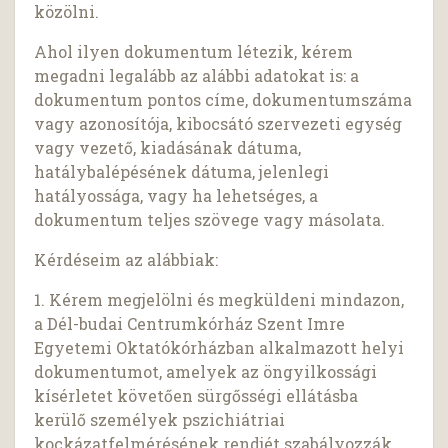
közölni.
Ahol ilyen dokumentum létezik, kérem
megadni legalább az alábbi adatokat is: a
dokumentum pontos címe, dokumentumszáma
vagy azonosítója, kibocsátó szervezeti egység
vagy vezető, kiadásának dátuma,
hatálybalépésének dátuma, jelenlegi
hatályossága, vagy ha lehetséges, a
dokumentum teljes szövege vagy másolata.
Kérdéseim az alábbiak:
1. Kérem megjelölni és megküldeni mindazon,
a Dél-budai Centrumkórház Szent Imre
Egyetemi Oktatókórházban alkalmazott helyi
dokumentumot, amelyek az öngyilkossági
kísérletet követően sürgősségi ellátásba
kerülő személyek pszichiátriai
kockázatfelmérésének rendjét szabályozzák.