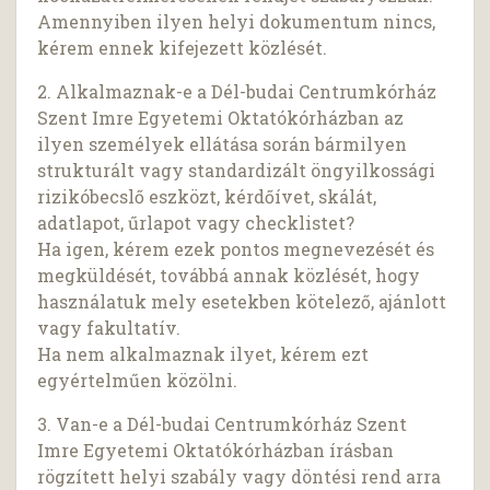
Amennyiben ilyen helyi dokumentum nincs,
kérem ennek kifejezett közlését.
2. Alkalmaznak-e a Dél-budai Centrumkórház
Szent Imre Egyetemi Oktatókórházban az
ilyen személyek ellátása során bármilyen
strukturált vagy standardizált öngyilkossági
rizikóbecslő eszközt, kérdőívet, skálát,
adatlapot, űrlapot vagy checklistet?
Ha igen, kérem ezek pontos megnevezését és
megküldését, továbbá annak közlését, hogy
használatuk mely esetekben kötelező, ajánlott
vagy fakultatív.
Ha nem alkalmaznak ilyet, kérem ezt
egyértelműen közölni.
3. Van-e a Dél-budai Centrumkórház Szent
Imre Egyetemi Oktatókórházban írásban
rögzített helyi szabály vagy döntési rend arra