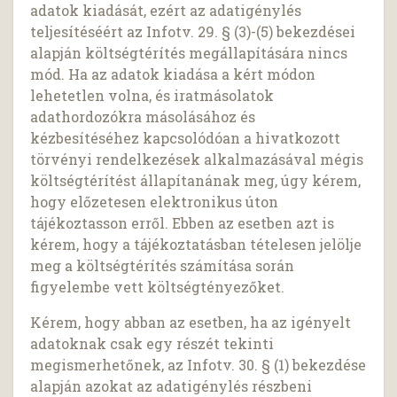
adatok kiadását, ezért az adatigénylés
teljesítéséért az Infotv. 29. § (3)-(5) bekezdései
alapján költségtérítés megállapítására nincs
mód. Ha az adatok kiadása a kért módon
lehetetlen volna, és iratmásolatok
adathordozókra másolásához és
kézbesítéséhez kapcsolódóan a hivatkozott
törvényi rendelkezések alkalmazásával mégis
költségtérítést állapítanának meg, úgy kérem,
hogy előzetesen elektronikus úton
tájékoztasson erről. Ebben az esetben azt is
kérem, hogy a tájékoztatásban tételesen jelölje
meg a költségtérítés számítása során
figyelembe vett költségtényezőket.
Kérem, hogy abban az esetben, ha az igényelt
adatoknak csak egy részét tekinti
megismerhetőnek, az Infotv. 30. § (1) bekezdése
alapján azokat az adatigénylés részbeni