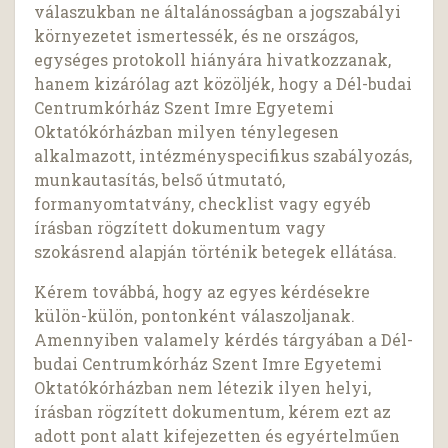
válaszukban ne általánosságban a jogszabályi
környezetet ismertessék, és ne országos,
egységes protokoll hiányára hivatkozzanak,
hanem kizárólag azt közöljék, hogy a Dél-budai
Centrumkórház Szent Imre Egyetemi
Oktatókórházban milyen ténylegesen
alkalmazott, intézményspecifikus szabályozás,
munkautasítás, belső útmutató,
formanyomtatvány, checklist vagy egyéb
írásban rögzített dokumentum vagy
szokásrend alapján történik betegek ellátása.
Kérem továbbá, hogy az egyes kérdésekre
külön-külön, pontonként válaszoljanak.
Amennyiben valamely kérdés tárgyában a Dél-
budai Centrumkórház Szent Imre Egyetemi
Oktatókórházban nem létezik ilyen helyi,
írásban rögzített dokumentum, kérem ezt az
adott pont alatt kifejezetten és egyértelműen