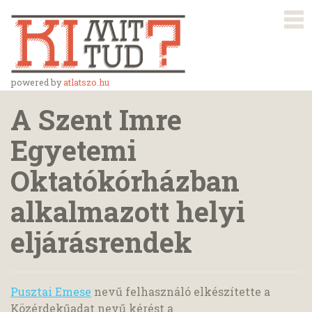
powered by
atlatszo.hu
A Szent Imre
Egyetemi
Oktatókórházban
alkalmazott helyi
eljárásrendek
Pusztai Emese
nevű felhasználó elkészítette a
Közérdekűadat nevű kérést a