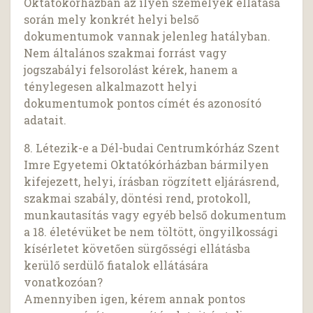
Oktatókórházban az ilyen személyek ellátása
során mely konkrét helyi belső
dokumentumok vannak jelenleg hatályban.
Nem általános szakmai forrást vagy
jogszabályi felsorolást kérek, hanem a
ténylegesen alkalmazott helyi
dokumentumok pontos címét és azonosító
adatait.
8. Létezik-e a Dél-budai Centrumkórház Szent
Imre Egyetemi Oktatókórházban bármilyen
kifejezett, helyi, írásban rögzített eljárásrend,
szakmai szabály, döntési rend, protokoll,
munkautasítás vagy egyéb belső dokumentum
a 18. életévüket be nem töltött, öngyilkossági
kísérletet követően sürgősségi ellátásba
kerülő serdülő fiatalok ellátására
vonatkozóan?
Amennyiben igen, kérem annak pontos