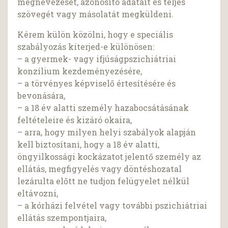
megnevezését, azonosító adatait és teljes
szövegét vagy másolatát megküldeni.
Kérem külön közölni, hogy e speciális
szabályozás kiterjed-e különösen:
– a gyermek- vagy ifjúságpszichiátriai
konzílium kezdeményezésére,
– a törvényes képviselő értesítésére és
bevonására,
– a 18 év alatti személy hazabocsátásának
feltételeire és kizáró okaira,
– arra, hogy milyen helyi szabályok alapján
kell biztosítani, hogy a 18 év alatti,
öngyilkossági kockázatot jelentő személy az
ellátás, megfigyelés vagy döntéshozatal
lezárulta előtt ne tudjon felügyelet nélkül
eltávozni,
– a kórházi felvétel vagy további pszichiátriai
ellátás szempontjaira,