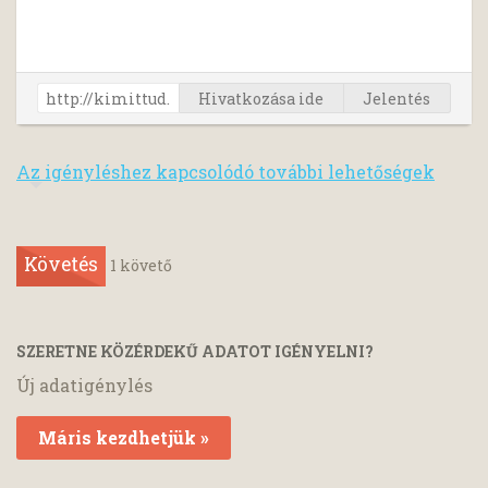
Hivatkozása ide
Jelentés
Az igényléshez kapcsolódó további lehetőségek
Követés
1
követő
SZERETNE KÖZÉRDEKŰ ADATOT IGÉNYELNI?
Új adatigénylés
Máris kezdhetjük »