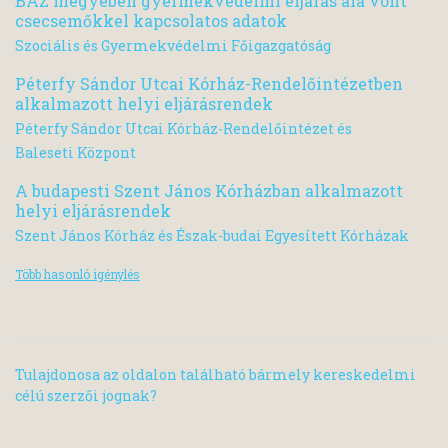
BAZ megyében gyermekvédelmi eljárás alá vont
csecsemőkkel kapcsolatos adatok
Szociális és Gyermekvédelmi Főigazgatóság
Péterfy Sándor Utcai Kórház-Rendelőintézetben
alkalmazott helyi eljárásrendek
Péterfy Sándor Utcai Kórház-Rendelőintézet és
Baleseti Központ
A budapesti Szent János Kórházban alkalmazott
helyi eljárásrendek
Szent János Kórház és Észak-budai Egyesített Kórházak
Több hasonló igénylés
Tulajdonosa az oldalon található bármely kereskedelmi
célú szerzői jognak?