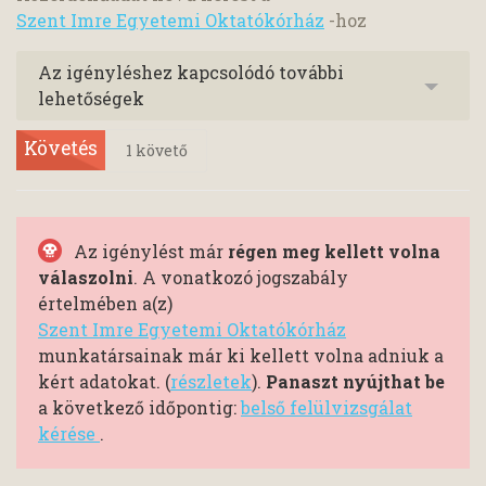
Szent Imre Egyetemi Oktatókórház
-hoz
Az igényléshez kapcsolódó további
lehetőségek
Követés
1
követő
Az igénylést már
régen meg kellett volna
válaszolni
. A vonatkozó jogszabály
értelmében a(z)
Szent Imre Egyetemi Oktatókórház
munkatársainak már ki kellett volna adniuk a
kért adatokat. (
részletek
).
Panaszt nyújthat be
a következő időpontig:
belső felülvizsgálat
kérése
.