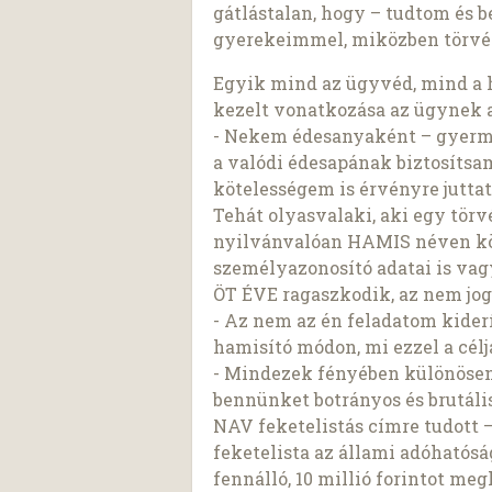
gátlástalan, hogy – tudtom és 
gyerekeimmel, miközben törvé
Egyik mind az ügyvéd, mind a h
kezelt vonatkozása az ügynek a
- Nekem édesanyaként – gyerme
a valódi édesapának biztosítsam
kötelességem is érvényre juttat
Tehát olyasvalaki, aki egy tör
nyilvánvalóan HAMIS néven köve
személyazonosító adatai is va
ÖT ÉVE ragaszkodik, az nem jogo
- Az nem az én feladatom kiderí
hamisító módon, mi ezzel a célj
- Mindezek fényében különösen
bennünket botrányos és brutál
NAV feketelistás címre tudott 
feketelista az állami adóhatós
fennálló, 10 millió forintot meg