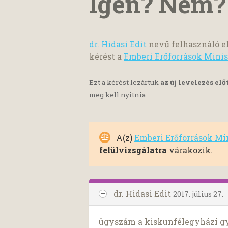
Igen? Nem?
dr. Hidasi Edit
nevű felhasználó e
kérést a
Emberi Erőforrások Mini
Ezt a kérést lezártuk
az új levelezés elő
meg kell nyitnia.
A(z)
Emberi Erőforrások Mi
felülvizsgálatra
várakozik.
dr. Hidasi Edit
2017. július 27.
ügyszám a kiskunfélegyházi g