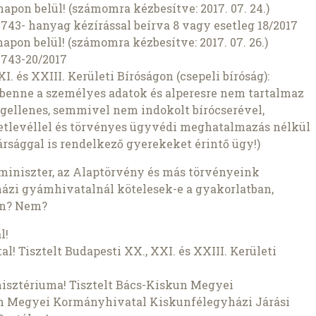
pon belül! (számomra kézbesítve: 2017. 07. 24.)
743- hanyag kézírással beírva 8 vagy esetleg 18/2017
pon belül! (számomra kézbesítve: 2017. 07. 26.)
0743-20/2017
. és XXIII. Kerületi Bíróságon (csepeli bíróság):
 benne a személyes adatok és alperesre nem tartalmaz
jogellenes, semmivel nem indokolt bírócserével,
setlevéllel és törvényes ügyvédi meghatalmazás nélkül
gársággal is rendelkező gyerekeket érintő ügy!)
kminiszter, az Alaptörvény és más törvényeink
ázi gyámhivatalnál kötelesek-e a gyakorlatban,
en? Nem?
l!
al! Tisztelt Budapesti XX., XXI. és XXIII. Kerületi
nisztériuma! Tisztelt Bács-Kiskun Megyei
n Megyei Kormányhivatal Kiskunfélegyházi Járási