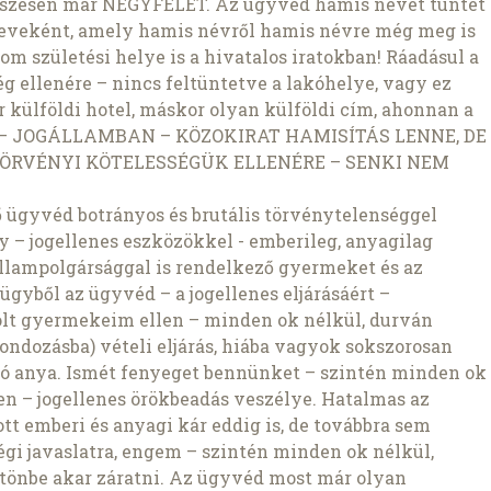
összesen már NÉGYFÉLÉT. Az ügyvéd hamis nevet tüntet
 neveként, amely hamis névről hamis névre még meg is
om születési helye is a hivatalos iratokban! Ráadásul a
g ellenére – nincs feltüntetve a lakóhelye, vagy ez
külföldi hotel, máskor olyan külföldi cím, ahonnan a
Z – JOGÁLLAMBAN – KÖZOKIRAT HAMISÍTÁS LENNE, DE
TÖRVÉNYI KÖTELESSÉGÜK ELLENÉRE – SENKI NEM
ő ügyvéd botrányos és brutális törvénytelenséggel
y – jogellenes eszközökkel - emberileg, anyagilag
 állampolgársággal is rendelkező gyermeket és az
ügyből az ügyvéd – a jogellenes eljárásáért –
volt gyermekeim ellen – minden ok nélkül, durván
gondozásba) vételi eljárás, hiába vagyok sokszorosan
ó anya. Ismét fenyeget bennünket – szintén minden ok
en – jogellenes örökbeadás veszélye. Hatalmas az
tt emberi és anyagi kár eddig is, de továbbra sem
égi javaslatra, engem – szintén minden ok nélkül,
rtönbe akar záratni. Az ügyvéd most már olyan