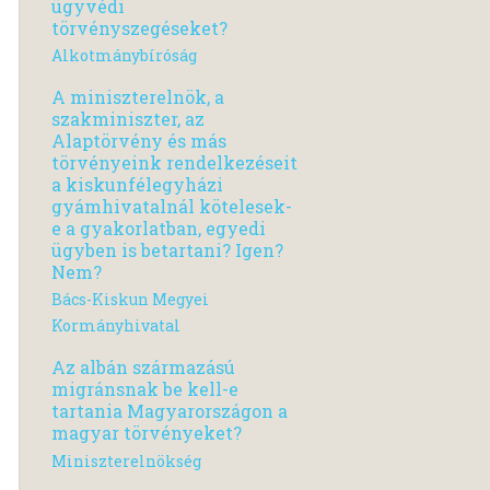
ügyvédi
törvényszegéseket?
Alkotmánybíróság
A miniszterelnök, a
szakminiszter, az
Alaptörvény és más
törvényeink rendelkezéseit
a kiskunfélegyházi
gyámhivatalnál kötelesek-
e a gyakorlatban, egyedi
ügyben is betartani? Igen?
Nem?
Bács-Kiskun Megyei
Kormányhivatal
Az albán származású
migránsnak be kell-e
tartania Magyarországon a
magyar törvényeket?
Miniszterelnökség