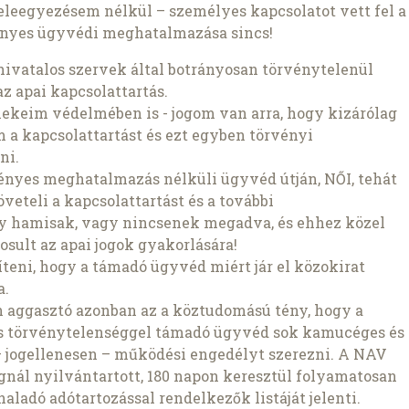
beleegyezésem nélkül – személyes kapcsolatot vett fel a
nyes ügyvédi meghatalmazása sincs!
ivatalos szervek által botrányosan törvénytelenül
z apai kapcsolattartás.
keim védelmében is - jogom van arra, hogy kizárólag
 a kapcsolattartást és ezt egyben törvényi
ni.
vényes meghatalmazás nélküli ügyvéd útján, NŐI, tehát
teli a kapcsolattartást és a további
gy hamisak, vagy nincsenek megadva, és ehhez közel
sult az apai jogok gyakorlására!
teni, hogy a támadó ügyvéd miért jár el közokirat
a.
 aggasztó azonban az a köztudomású tény, hogy a
is törvénytelenséggel támadó ügyvéd sok kamucéges és
– jogellenesen – működési engedélyt szerezni. A NAV
ágnál nyilvántartott, 180 napon keresztül folyamatosan
haladó adótartozással rendelkezők listáját jelenti.