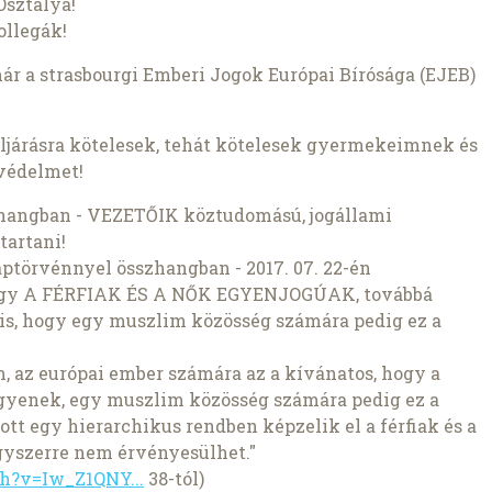
Osztálya!
ollegák!
r a strasbourgi Emberi Jogok Európai Bírósága (EJEB)
járásra kötelesek, tehát kötelesek gyermekeimnek és
 védelmet!
hangban - VEZETŐIK köztudomású, jogállami
tartani!
törvénnyel összhangban - 2017. 07. 22-én
hogy A FÉRFIAK ÉS A NŐK EGYENJOGÚAK, továbbá
l is, hogy egy muszlim közösség számára pedig ez a
, az európai ember számára az a kívánatos, hogy a
egyenek, egy muszlim közösség számára pedig ez a
ott egy hierarchikus rendben képzelik el a férfiak és a
egyszerre nem érvényesülhet."
h?v=Iw_Z1QNY...
38-tól)