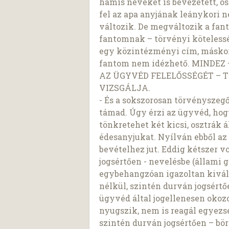
hamis neveket is bevezetett, 
fel az apa anyjának leánykori
változik. De megváltozik a fant
fantomnak – törvényi kötelessé
egy közintézményi cím, máskor 
fantom nem idézhető. MINDE
AZ ÜGYVÉD FELELŐSSÉGÉT – 
VIZSGÁLJA.
- És a sokszorosan törvényszeg
támad. Úgy érzi az ügyvéd, hog
tönkretehet két kicsi, osztrák
édesanyjukat. Nyílván ebből az 
bevételhez jut. Eddig kétszer 
jogsértően - nevelésbe (állami 
egybehangzóan igazoltan kivál
nélkül, szintén durván jogsértő
ügyvéd által jogellenesen okozo
nyugszik, nem is reagál egyezs
szintén durván jogsértően – bö