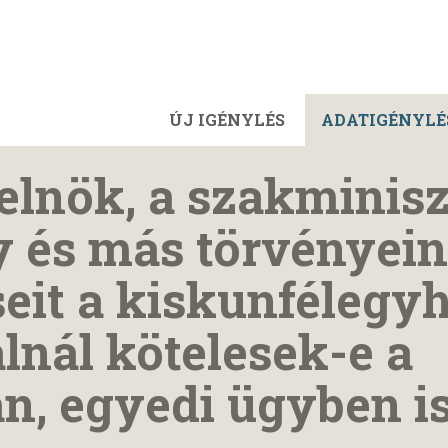
ÚJ IGÉNYLÉS
ADATIGÉNYLÉ
elnök, a szakminiszt
y és más törvényei
eit a kiskunfélegy
nál kötelesek-e a
n, egyedi ügyben is