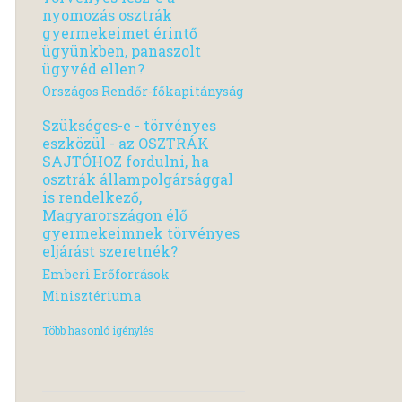
nyomozás osztrák
gyermekeimet érintő
ügyünkben, panaszolt
ügyvéd ellen?
Országos Rendőr-főkapitányság
Szükséges-e - törvényes
eszközül - az OSZTRÁK
SAJTÓHOZ fordulni, ha
osztrák állampolgársággal
is rendelkező,
Magyarországon élő
gyermekeimnek törvényes
eljárást szeretnék?
Emberi Erőforrások
Minisztériuma
Több hasonló igénylés