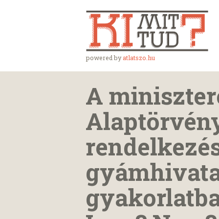
powered by
atlatszo.hu
A miniszter
Alaptörvén
rendelkezés
gyámhivatal
gyakorlatba