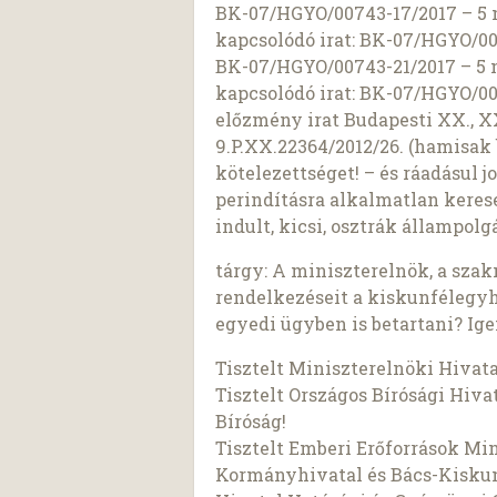
BK-07/HGYO/00743-17/2017 – 5 na
kapcsolódó irat: BK-07/HGYO/00
BK-07/HGYO/00743-21/2017 – 5 na
kapcsolódó irat: BK-07/HGYO/0
előzmény irat Budapesti XX., XXI
9.P.XX.22364/2012/26. (hamisak
kötelezettséget! – és ráadásul 
perindításra alkalmatlan kere
indult, kicsi, osztrák állampol
tárgy: A miniszterelnök, a sza
rendelkezéseit a kiskunfélegyh
egyedi ügyben is betartani? Ig
Tisztelt Miniszterelnöki Hivata
Tisztelt Országos Bírósági Hivat
Bíróság!
Tisztelt Emberi Erőforrások Mi
Kormányhivatal és Bács-Kisku