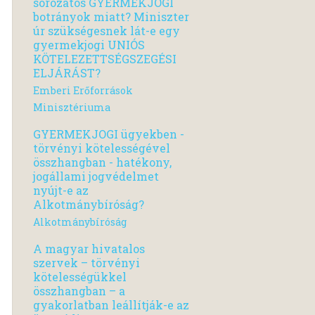
sorozatos GYERMEKJOGI
botrányok miatt? Miniszter
úr szükségesnek lát-e egy
gyermekjogi UNIÓS
KÖTELEZETTSÉGSZEGÉSI
ELJÁRÁST?
Emberi Erőforrások
Minisztériuma
GYERMEKJOGI ügyekben -
törvényi kötelességével
összhangban - hatékony,
jogállami jogvédelmet
nyújt-e az
Alkotmánybíróság?
Alkotmánybíróság
A magyar hivatalos
szervek – törvényi
kötelességükkel
összhangban – a
gyakorlatban leállítják-e az