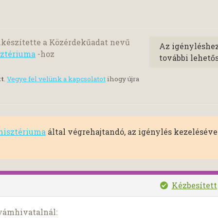
lkészítette a Közérdekűadat nevű
Az igényléshe
sztériuma
-hoz
további lehető
tt
.
Vegye fel velünk a kapcsolatot
ihogy újra
nisztériuma
által végrehajtandó, az igénylés kezelésév
Kézbesített
yámhivatalnál: