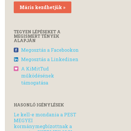
Máris kezdhetjük »
TEGYEN LÉPÉSEKET A
MEGISMERT TÉNYEK
ALAPJÁN
Megosztás a Facebookon
Megosztás a Linkedinen
A KiMitTud
működésének
támogatása
HASONLÓ IGÉNYLÉSEK
Le kell-e mondania a PEST
MEGYEI
kormánymegbízottnak a