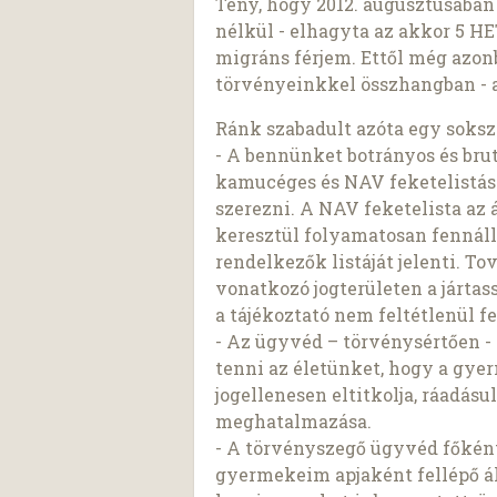
Tény, hogy 2012. augusztusába
nélkül - elhagyta az akkor 5 H
migráns férjem. Ettől még azon
törvényeinkkel összhangban - a
Ránk szabadult azóta egy soks
- A bennünket botrányos és bru
kamucéges és NAV feketelistás
szerezni. A NAV feketelista az 
keresztül folyamatosan fennálló
rendelkezők listáját jelenti. To
vonatkozó jogterületen a jártas
a tájékoztató nem feltétlenül f
- Az ügyvéd – törvénysértően - k
tenni az életünket, hogy a gy
jogellenesen eltitkolja, ráadás
meghatalmazása.
- A törvényszegő ügyvéd főként
gyermekeim apjaként fellépő ál