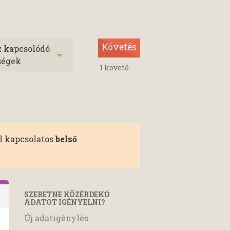
Követés
z kapcsolódó
ségek
1
követő
el kapcsolatos
belső
SZERETNE KÖZÉRDEKŰ
ADATOT IGÉNYELNI?
Új adatigénylés