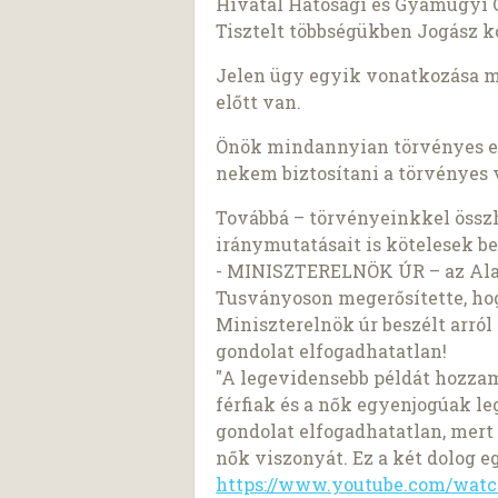
Hivatal Hatósági és Gyámügyi 
Tisztelt többségükben Jogász k
Jelen ügy egyik vonatkozása má
előtt van.
Önök mindannyian törvényes el
nekem biztosítani a törvényes
Továbbá – törvényeinkkel össz
iránymutatásait is kötelesek be
- MINISZTERELNÖK ÚR – az Alap
Tusványoson megerősítette, 
Miniszterelnök úr beszélt arró
gondolat elfogadhatatlan!
"A legevidensebb példát hozzam
férfiak és a nők egyenjogúak l
gondolat elfogadhatatlan, mert 
nők viszonyát. Ez a két dolog 
https://www.youtube.com/watc