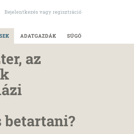
Bejelentkezés vagy regisztráció
SEK
ADATGAZDÁK
SÚGÓ
er, az
nk
házi
 betartani?