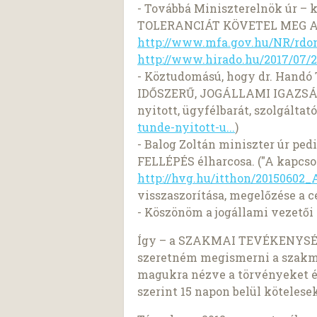
- Továbbá Miniszterelnök úr –
TOLERANCIÁT KÖVETEL MEG AZ
http://www.mfa.gov.hu/NR/rdonl
http://www.hirado.hu/2017/07/21
- Köztudomású, hogy dr. Hand
IDŐSZERŰ, JOGÁLLAMI IGAZSÁG
nyitott, ügyfélbarát, szolgáltat
tunde-nyitott-u...
)
- Balog Zoltán miniszter úr
FELLÉPÉS élharcosa. ("A kapcs
http://hvg.hu/itthon/20150602_A
visszaszorítása, megelőzése a cél
- Köszönöm a jogállami vezetői
Így – a SZAKMAI TEVÉKENYSÉG
szeretném megismerni a szakma
magukra nézve a törvényeket és
szerint 15 napon belül köteles