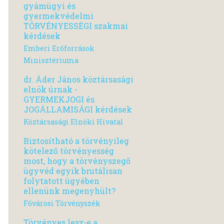
gyámügyi és
gyermekvédelmi
TÖRVÉNYESSÉGI szakmai
kérdések
Emberi Erőforrások
Minisztériuma
dr. Áder János köztársasági
elnök úrnak -
GYERMEKJOGI és
JOGÁLLAMISÁGI kérdések
Köztársasági Elnöki Hivatal
Biztosítható a törvényileg
kötelező törvényesség
most, hogy a törvényszegő
ügyvéd egyik brutálisan
folytatott ügyében
ellenünk megenyhült?
Fővárosi Törvényszék
Törvényes lesz-e a