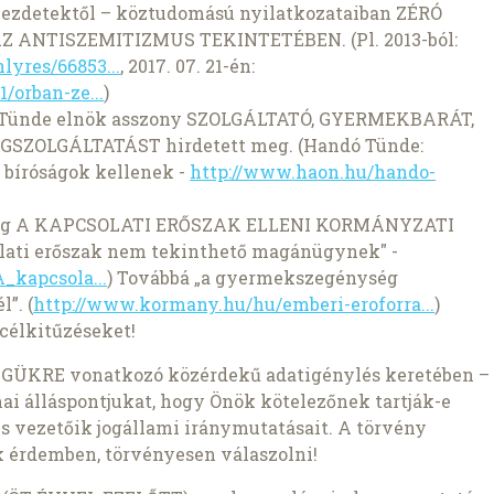
 kezdetektől – köztudomású nyilatkozataiban ZÉRÓ
 ANTISZEMITIZMUS TEKINTETÉBEN. (Pl. 2013-ból:
yres/66853...
, 2017. 07. 21-én:
/orban-ze...
)
ó Tünde elnök asszony SZOLGÁLTATÓ, GYERMEKBARÁT,
SZOLGÁLTATÁST hirdetett meg. (Handó Tünde:
ó bíróságok kellenek -
http://www.haon.hu/hando-
 pedig A KAPCSOLATI ERŐSZAK ELLENI KORMÁNYZATI
olati erőszak nem tekinthető magánügynek" -
_kapcsola...
) Továbbá „a gyermekszegénység
”. (
http://www.kormany.hu/hu/emberi-eroforra...
)
 célkitűzéseket!
ÜKRE vonatkozó közérdekű adatigénylés keretében –
i álláspontjukat, hogy Önök kötelezőnek tartják-e
 vezetőik jogállami iránymutatásait. A törvény
ek érdemben, törvényesen válaszolni!