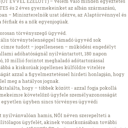
n (ÖT ÉVVEL EZELŐTT) – velem való minden egyeztetés
ETES és 2 éves gyermekeinket az albán származású,
ban – Miniszterelnök urat idézve, az Alaptörvénnyel és
 férfiak és a nők egyenjogúak.
zorosan törvényszegő ügyvéd.
tális törvénytelenséggel támadó ügyvéd sok
 címre tudott – jogellenesen – működési engedélyt
állami adóhatóságnál nyilvántartott, 180 napon
, 10 millió forintot meghaladó adótartozással
vábbá a kiskorúak jogellenes külföldre vitelére
ságát azzal a figyelmeztetéssel hirdeti honlapján, hogy
elel meg a hatályos jognak.
italálta, hogy – többek között - azzal fogja pokollá
ermekeimre követelőző ügyfele személyazonosságát
ul egyetlen ügyben sincs törvényes ügyvédi
 nyilvánvalóan hamis, NŐI néven szerepelteti a
lítólagos ügyfelét, akinek vonatkozásában további