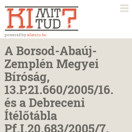
powered by
atlatszo.hu
A Borsod-Abaúj-
Zemplén Megyei
Bíróság,
13.P.21.660/2005/16.
és a Debreceni
Ítélőtábla
Pf.I.20.683/2005/7.