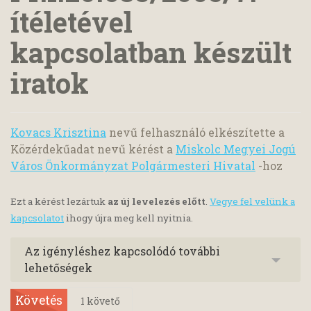
ítéletével
kapcsolatban készült
iratok
Kovacs Krisztina
nevű felhasználó elkészítette a
Közérdekűadat nevű kérést a
Miskolc Megyei Jogú
Város Önkormányzat Polgármesteri Hivatal
-hoz
Ezt a kérést lezártuk
az új levelezés előtt
.
Vegye fel velünk a
kapcsolatot
ihogy újra meg kell nyitnia.
Az igényléshez kapcsolódó további
lehetőségek
Követés
1
követő