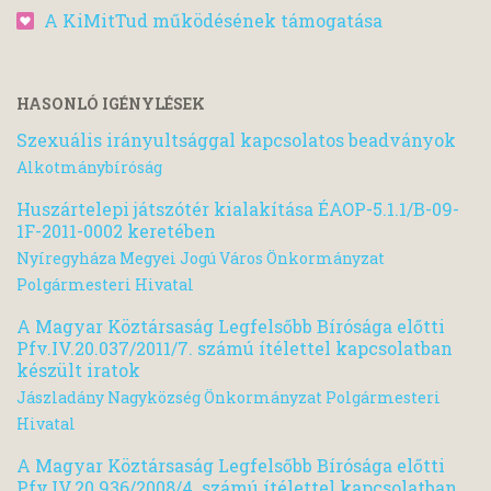
A KiMitTud működésének támogatása
HASONLÓ IGÉNYLÉSEK
Szexuális irányultsággal kapcsolatos beadványok
Alkotmánybíróság
Huszártelepi játszótér kialakítása ÉAOP-5.1.1/B-09-
1F-2011-0002 keretében
Nyíregyháza Megyei Jogú Város Önkormányzat
Polgármesteri Hivatal
A Magyar Köztársaság Legfelsőbb Bírósága előtti
Pfv.IV.20.037/2011/7. számú ítélettel kapcsolatban
készült iratok
Jászladány Nagyközség Önkormányzat Polgármesteri
Hivatal
A Magyar Köztársaság Legfelsőbb Bírósága előtti
Pfv.IV.20.936/2008/4. számú ítélettel kapcsolatban