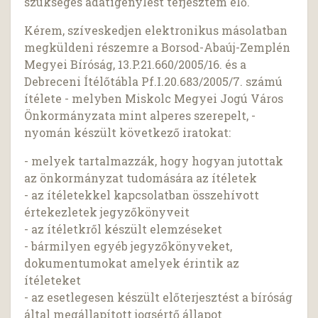
szükséges adatigénylést terjesztem elő.
Kérem, szíveskedjen elektronikus másolatban
megküldeni részemre a Borsod-Abaúj-Zemplén
Megyei Bíróság, 13.P.21.660/2005/16. és a
Debreceni Ítélőtábla Pf.I.20.683/2005/7. számú
ítélete - melyben Miskolc Megyei Jogú Város
Önkormányzata mint alperes szerepelt, -
nyomán készült következő iratokat:
- melyek tartalmazzák, hogy hogyan jutottak
az önkormányzat tudomására az ítéletek
- az ítéletekkel kapcsolatban összehívott
értekezletek jegyzőkönyveit
- az ítéletkről készült elemzéseket
- bármilyen egyéb jegyzőkönyveket,
dokumentumokat amelyek érintik az
ítéleteket
- az esetlegesen készült előterjesztést a bíróság
által megállapított jogsértő állapot