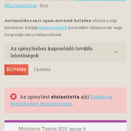
Minisztérium
-hoz
Automatikus anti-spam mérések helyben
ehhez a régi
kéréshez. Kérjük
tudassa velünk
ha további válaszra vár vagy
ha gondja van a válaszolással.
Az igényléshez kapcsolódó további
lehetőségek
Követés
1
követő
Az igénylést
elutasította
a(z)
Építési és
Közlekedési Minisztérium
.
Mészáros Tamás
2025. január 4.