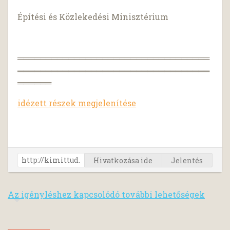
Építési és Közlekedési Minisztérium
══════════════════════════════════
══════════════════════════════════
══════
idézett részek megjelenítése
Hivatkozása ide
Jelentés
Az igényléshez kapcsolódó további lehetőségek