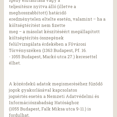
igény elutasítása vagy a
teljesítésre nyitva álló (illetve a
meghosszabbított) határidő
eredménytelen eltelte esetén, valamint – ha a
költségtérítést nem fizette
meg – a másolat készítéséért megállapított
költségtérítés összegének
felülvizsgálata érdekében a Fővárosi
Törvényszéken (1363 Budapest, Pf. 16.
- 1055 Budapest, Markó utca 27.) keresettel
élhet.
A közérdekű adatok megismeréséhez fűződő
jogok gyakorlásával kapcsolatos
jogsértés esetén a Nemzeti Adatvédelmi és
Információszabadság Hatósághoz
(1055 Budapest, Falk Miksa utca 9-11.) is
fordulhat.