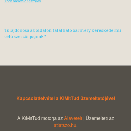
Több hasonló igénylés
Tulajdonosa az oldalon található bármely kereskedelmi
célú szerzői jognak?
Kapcsolatfelvétel a KiMitTud üzemeltetőjével
A KiMitTud motorja az
Alaveteli
| Üzemelteti az
atlatszo.hu
.