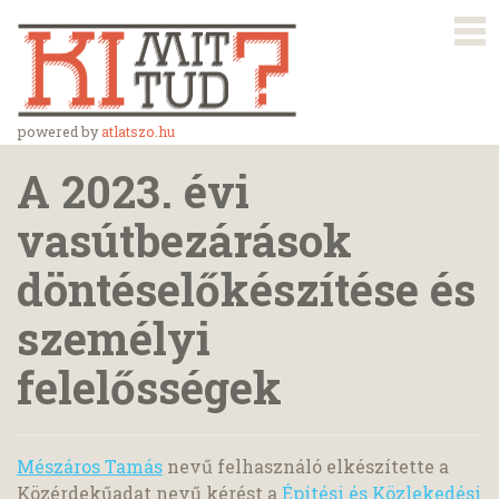
powered by
atlatszo.hu
A 2023. évi
vasútbezárások
döntéselőkészítése és
személyi
felelősségek
Mészáros Tamás
nevű felhasználó elkészítette a
Közérdekűadat nevű kérést a
Építési és Közlekedési