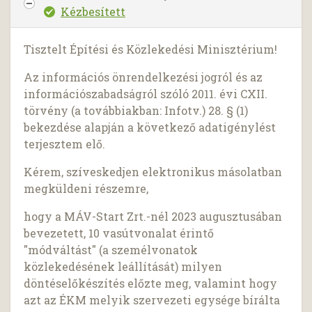
Kézbesített
Tisztelt Építési és Közlekedési Minisztérium!
Az információs önrendelkezési jogról és az
információszabadságról szóló 2011. évi CXII.
törvény (a továbbiakban: Infotv.) 28. § (1)
bekezdése alapján a következő adatigénylést
terjesztem elő.
Kérem, szíveskedjen elektronikus másolatban
megküldeni részemre,
hogy a MÁV-Start Zrt.-nél 2023 augusztusában
bevezetett, 10 vasútvonalat érintő
"módváltást" (a személvonatok
közlekedésének leállítását) milyen
döntéselőkészítés előzte meg, valamint hogy
azt az ÉKM melyik szervezeti egysége bírálta