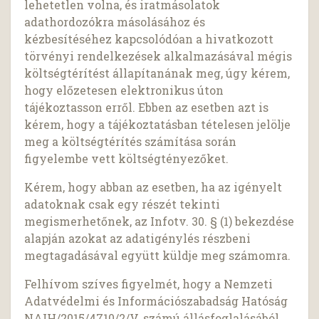
lehetetlen volna, és iratmásolatok
adathordozókra másolásához és
kézbesítéséhez kapcsolódóan a hivatkozott
törvényi rendelkezések alkalmazásával mégis
költségtérítést állapítanának meg, úgy kérem,
hogy előzetesen elektronikus úton
tájékoztasson erről. Ebben az esetben azt is
kérem, hogy a tájékoztatásban tételesen jelölje
meg a költségtérítés számítása során
figyelembe vett költségtényezőket.
Kérem, hogy abban az esetben, ha az igényelt
adatoknak csak egy részét tekinti
megismerhetőnek, az Infotv. 30. § (1) bekezdése
alapján azokat az adatigénylés részbeni
megtagadásával együtt küldje meg számomra.
Felhívom szíves figyelmét, hogy a Nemzeti
Adatvédelmi és Információszabadság Hatóság
NAIH/2015/4710/2/V. számú állásfoglalásából