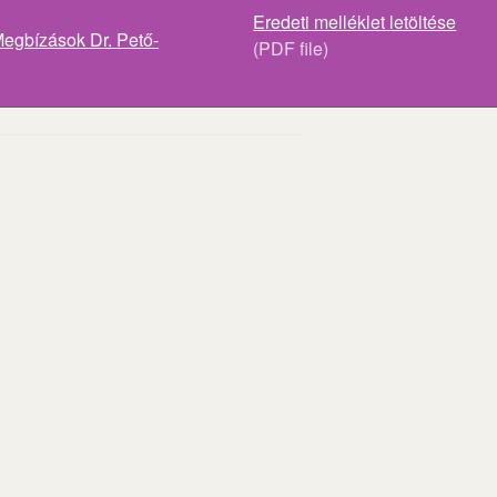
Eredeti melléklet letöltése
egbízások Dr. Pető-
(PDF file)