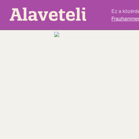
Ez a közérd
Frauhammer