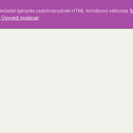
ekűadat-igénylés csatolmányának HTML formátumú változata '
M
 Ügyvédi Irodának
'.