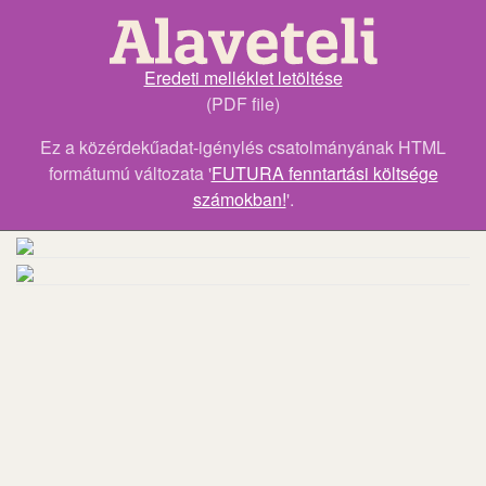
Eredeti melléklet letöltése
(PDF file)
Ez a közérdekűadat-igénylés csatolmányának HTML
formátumú változata '
FUTURA fenntartási költsége
számokban!
'.