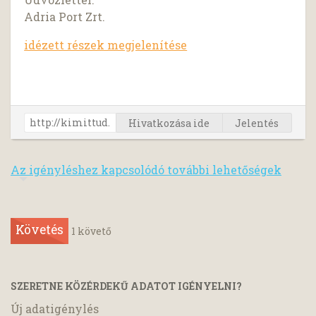
Adria Port Zrt.
idézett részek megjelenítése
Hivatkozása ide
Jelentés
Az igényléshez kapcsolódó további lehetőségek
Követés
1
követő
SZERETNE KÖZÉRDEKŰ ADATOT IGÉNYELNI?
Új adatigénylés