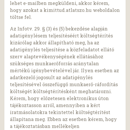
lehet e-mailben megküldeni, akkor kérem,
hogy azokat a kimittud.atlatszo.hu weboldalon
töltse fel.
Az Infotv. 29. § (3) és (5) bekezdése alapján
adatigénylésem teljesítéséért költségtérítés
kizárólag akkor állapítható meg, ha az
adatigénylés teljesítése a közfeladatot ellátó
szerv alaptevékenységének ellátásához
szükséges munkaerőforrás aránytalan
mértékű igénybevételével jár. Ilyen esetben az
adatkezelő jogosult az adatigénylés
teljesítésével összefüggő munkaerő-ráfordítás
költségét költségtérítésként meghatározni.
Kérem, hogy előzetesen elektronikus úton
tájékoztasson arról, amennyiben a kért
iratmásolatokra tekintettel költségtérítést
állapítana meg. Ebben az esetben kérem, hogy
a tájékoztatásban mellékeljen