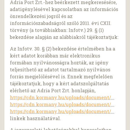
Adria Port Zrt.-hez beérkezett megkeresésére,
adatigénylésével kapcsolatban az információs
önrendelkezési jogról és az
információszabadságról szóló 2011. évi CXII.
törvény (a továbbiakban: Infotv.) 29. § (1)
bekezdése alapján az alábbiakról tájékoztatjuk:
Az Infotv. 30. § (2) bekezdése értelmében ha a
kért adatot korábban már elektronikus
formában nyilvánosságra hozták, az igény
teljesíthető az adatot tartalmazó nyilvános
forrás megjelölésével is. Ennek megfelelően
tájékoztatjuk, hogy a kért adatszolgáltatás
elérhető az Adria Port Zrt. honlapján,
https://cdn.kormany.hu/uploads/document/...
https://cdn.kormany.hu/uploads/document/...
https://cdn.kormany.hu/uploads/document/...
linkek használatával.
A jogorvoslati lehetőségekkel kapcsolatban