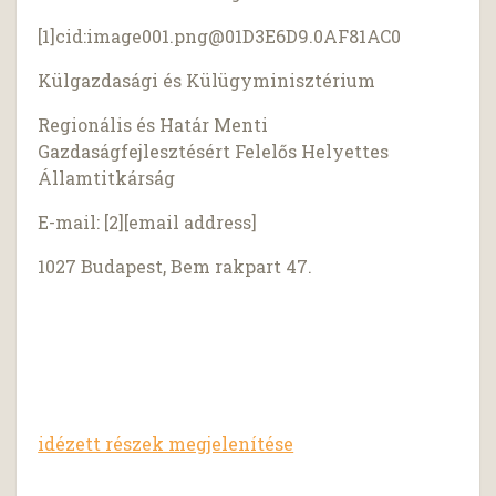
[1]cid:
image001.png@01D3E6D9.0AF81AC0
Külgazdasági és Külügyminisztérium
Regionális és Határ Menti
Gazdaságfejlesztésért Felelős Helyettes
Államtitkárság
E-mail: [2][email address]
1027 Budapest, Bem rakpart 47.
idézett részek megjelenítése