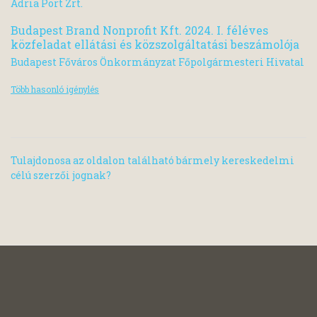
Adria Port Zrt.
Budapest Brand Nonprofit Kft. 2024. I. féléves
közfeladat ellátási és közszolgáltatási beszámolója
Budapest Főváros Önkormányzat Főpolgármesteri Hivatal
Több hasonló igénylés
Tulajdonosa az oldalon található bármely kereskedelmi
célú szerzői jognak?