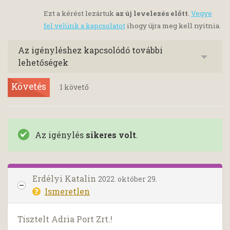
Ezt a kérést lezártuk
az új levelezés előtt
.
Vegye
fel velünk a kapcsolatot
ihogy újra meg kell nyitnia.
Az igényléshez kapcsolódó további
lehetőségek
Követés
1
követő
Az igénylés
sikeres volt
.
Erdélyi Katalin
2022. október 29.
Ismeretlen
Tisztelt Adria Port Zrt.!