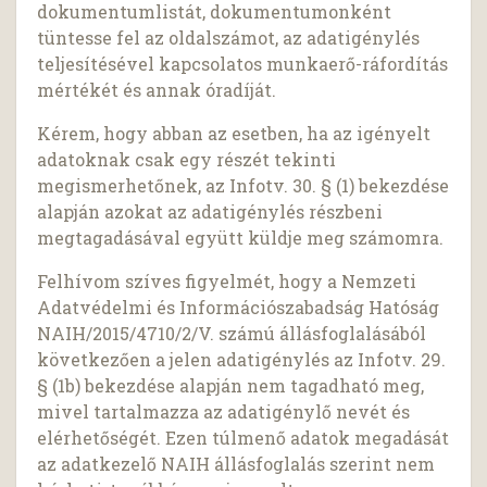
dokumentumlistát, dokumentumonként
tüntesse fel az oldalszámot, az adatigénylés
teljesítésével kapcsolatos munkaerő-ráfordítás
mértékét és annak óradíját.
Kérem, hogy abban az esetben, ha az igényelt
adatoknak csak egy részét tekinti
megismerhetőnek, az Infotv. 30. § (1) bekezdése
alapján azokat az adatigénylés részbeni
megtagadásával együtt küldje meg számomra.
Felhívom szíves figyelmét, hogy a Nemzeti
Adatvédelmi és Információszabadság Hatóság
NAIH/2015/4710/2/V. számú állásfoglalásából
következően a jelen adatigénylés az Infotv. 29.
§ (1b) bekezdése alapján nem tagadható meg,
mivel tartalmazza az adatigénylő nevét és
elérhetőségét. Ezen túlmenő adatok megadását
az adatkezelő NAIH állásfoglalás szerint nem