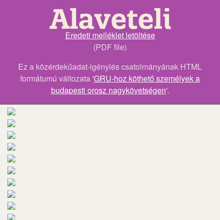
Eredeti melléklet letöltése
(PDF file)
Ez a közérdekűadat-igénylés csatolmányának HTML
formátumú változata '
GRU-hoz köthető személyek a
budapesti orosz nagykövetségen
'.