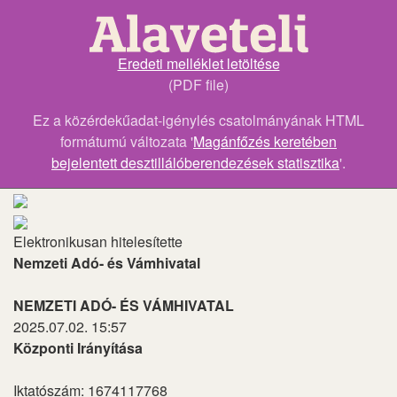
Eredeti melléklet letöltése
(PDF file)
Ez a közérdekűadat-igénylés csatolmányának HTML
formátumú változata '
Magánfőzés keretében
bejelentett desztillálóberendezések statisztika
'.
Elektronikusan hitelesítette
Nemzeti Adó- és Vámhivatal
NEMZETI ADÓ- ÉS VÁMHIVATAL
2025.07.02. 15:57
Központi Irányítása
Iktatószám: 1674117768