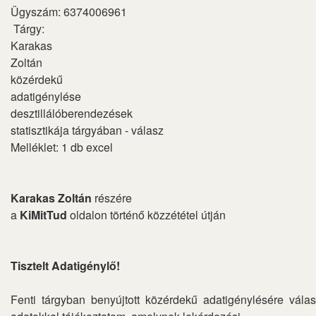
Ügyszám: 6374006961
Tárgy:
Karakas
Zoltán
közérdekű
adatigénylése
desztillálóberendezések
statisztikája tárgyában - válasz
Melléklet: 1 db excel
Karakas Zoltán
részére
a
KiMitTud
oldalon történő közzététel útján
Tisztelt Adatigénylő!
Fenti tárgyban benyújtott közérdekű adatigénylésére válasz