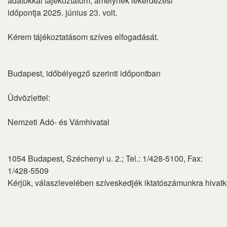
adatokkal tájékoztatom, amelynek lekérdezési
időpontja 2025. június 23. volt.
Kérem tájékoztatásom szíves elfogadását.
Budapest, időbélyegző szerinti időpontban
Üdvözlettel:
Nemzeti Adó- és Vámhivatal
1054 Budapest, Széchenyi u. 2.; Tel.: 1/428-5100, Fax:
1/428-5509
Kérjük, válaszlevelében szíveskedjék iktatószámunkra hivat